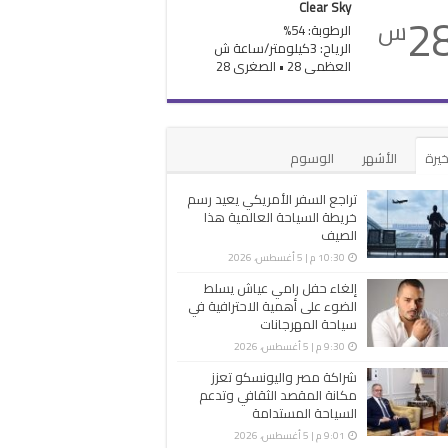
Clear Sky
2
س
الرطوبة: 54%
الرياح: 3كيلومتر/ساعة ش
العظمى 28 • الصغرى 28
خيرة
الأشهر
الوسوم
تراجع السفر الأمريكي يعيد رسم
خريطة السياحة العالمية هذا
الصيف
10:30 م | 5 أغسطس، 2026
إلغاء حفل رامي عياش يسلط
الضوء على أهمية الاحترافية في
سياحة المهرجانات
9:30 م | 5 أغسطس، 2026
شراكة مصر واليونسكو تعزز
مكانة المقصد الثقافي وتدعم
السياحة المستدامة
9:01 م | 5 أغسطس، 2026