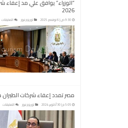
“الوزراء” يوافق علي مد إعفاء ش
2026
ع
9:30 ص | 6 نوفمبر، 2025
توريزم نيوز
التعليقات
“ا
ي
ع
م
إ
ش
ال
م
م
ا
ح
د
مصر تمدد إعفاء شركات الطيران من سداد
6
م
عل
5:05 م | 30 أكتوبر، 2024
توريزم نيوز
التعليقات
مص
تم
إع
شر