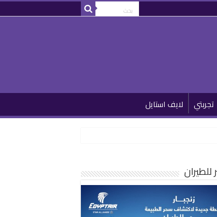
تجربتي
لايف استايل
للطيران