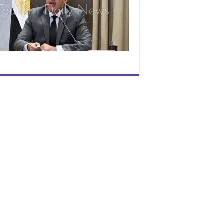
الط
من
سد
مق
ال
حت
31
ما
25
مغ