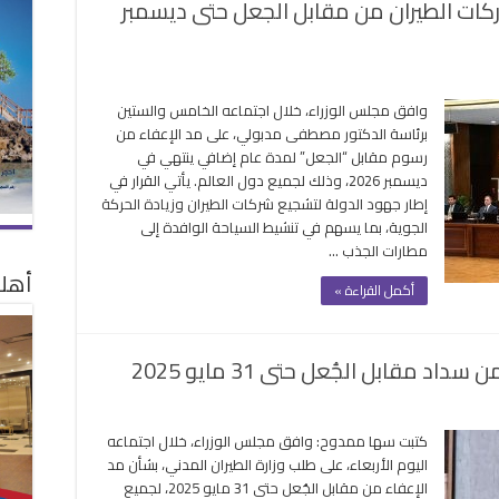
ركات الطيران من مقابل الجعل حتى ديسمبر
لى
لوزراء”
وافق مجلس الوزراء، خلال اجتماعه الخامس والستين
وافق
برئاسة الدكتور مصطفى مدبولي، على مد الإعفاء من
لي
رسوم مقابل “الجعل” لمدة عام إضافي ينتهي في
د
ديسمبر 2026، وذلك لجميع دول العالم. يأتي القرار في
عفاء
إطار جهود الدولة لتشجيع شركات الطيران وزيادة الحركة
ركات
الجوية، بما يسهم في تنشيط السياحة الوافدة إلى
طيران
مطارات الجذب …
ن
أهلا
قابل
أكمل القراءة »
لجعل
تى
يسمبر
 مقابل الجُعل حتى 31 مايو 2025
202
غلقة
ى
ر
كتبت سها ممدوح: وافق مجلس الوزراء، خلال اجتماعه
دد
اليوم الأربعاء، على طلب وزارة الطيران المدني، بشأن مد
فاء
الإعفاء من مقابل الجُعل حتى 31 مايو 2025، لجميع
كات