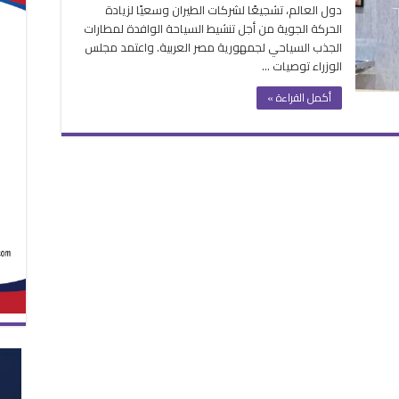
دول العالم، تشجيعًا لشركات الطيران وسعيًا لزيادة
يران
الحركة الجوية من أجل تنشيط السياحة الوافدة لمطارات
الجذب السياحي لجمهورية مصر العربية. واعتمد مجلس
اد
الوزراء توصيات …
ابل
جُعل
أكمل القراءة »
ى
يو
20
لقة