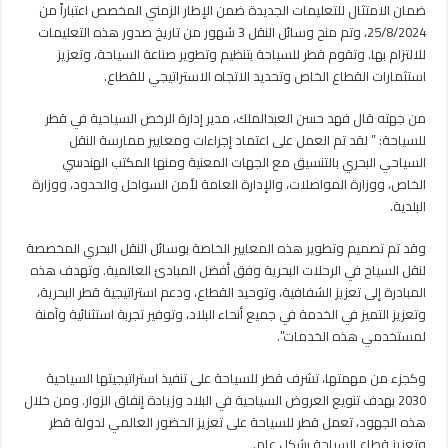
ضمان الامتثال للتعليمات الجديدة ضمن الإطار الزمني المخصص اعتباراً من
25/8/2024، وتم منح وسائل النقل 3 شهور من تاريخ صدور هذه التعليمات
للالتزام بها. وتقوم قطر للسياحة بتنظيم وتطوير صناعة السياحة، وتعزيز
استثمارات القطاع الخاص وتحديد الاتجاه الاستراتيجي للقطاع.
من جهته قال فهد حسن العبدالملك، مدير إدارة الرخص السياحية في قطر
للسياحة: ” لقد تم العمل على اعتماد إجراءات ومعايير ممارسة النقل
السياحي البحري بالتنسيق مع الجهات المعنية ومنها المكتب الهندسي
الخاص، ووزارة المواصلات، والإدارة العامة لأمن السواحل والحدود، ووزارة
البلدية.
وقد تم تصميم وتطوير هذه المعايير الخاصة بوسائل النقل البحري المخصصة
لنقل السياح في الرحلات البحرية وفق أفضل المبادئ العالمية. وتهدف هذه
المبادرة إلى تعزيز الشفافية، وتوحيد القطاع، ودعم استراتيجية قطر البحرية،
وتعزيز التميز في الخدمة في جميع أنحاء البلاد، وتوفير تجربة استثنائية وآمنة
لمستخدمي هذه الخدمات”.
وكجزء من مهمتها، تشرف قطر للسياحة على تنفيذ استراتيجيتها السياحية
2030 بهدف تنويع العروض السياحية في البلاد وزيادة إنفاق الزوار. ومن خلال
هذه الجهود، تعمل قطر للسياحة على تعزيز الحضور العالمي لدولة قطر
وتعزيز قطاع السياحة بشكل عام.