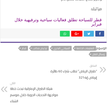
اقرأ أيضًا:
قطر للسياحة تطلق فعاليات سياحية وترفيهية خلال
فبراير
الوسوم
التعليمات الخاصة
السياحي البحري
ترخيص مكاتب
قطر
وسائل النقل
السابق
“طيران الرياض” تطلب شراء 60 طائرة
إيرباص إيه321
التالي
هيئة الطيران الإماراتية تبحث خطة
مواجهة التحديات الجوية خلال موسم
الشتاء