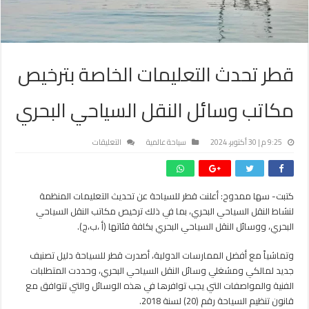
قطر تحدث التعليمات الخاصة بترخيص
مكاتب وسائل النقل السياحي البحري
على
9:25 م | 30 أكتوبر، 2024
سياحة عالمية
التعليقات
قطر
تحدث
التعليمات
كتبت- سها ممدوح: أعلنت قطر للسياحة عن تحديث التعليمات المنظمة
الخاصة
لنشاط النقل السياحي البحري، بما في ذلك ترخيص مكاتب النقل السياحي
بترخيص
مكاتب
البحري، ووسائل النقل السياحي البحري بكافة فئاتها (أ ،ب،ج).
وسائل
النقل
وتماشياً مع أفضل الممارسات الدولية، أصدرت قطر للسياحة دليل تصنيف
السياحي
جديد لمالكي ومشغلي وسائل النقل السياحي البحري، وحددت المتطلبات
البحري
الفنية والمواصفات التي يجب توافرها في هذه الوسائل والتي تتوافق مع
مغلقة
قانون تنظيم السياحة رقم (20) لسنة 2018.