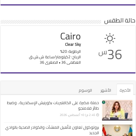
حالة الطقس
Cairo
Clear Sky
36
س
الرطوبة: 20%
الرياح: 2كيلومتر/ساعة ش.ش.ق‎
العظمى 36 • الصغرى 36
الأخيرة
الأشهر
الوسوم
حملة مكبرة على الكافتيريات بكورنيش الإسكندرية.. وضبط
طائر فلامنجو
2:45 م | 10 أغسطس، 2026
بروتوكول تعاون لتأهيل المنشآت والكوادر الصحية بالوادي
الجديد