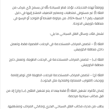
ووفقاً لهذه التحديثات، تؤكد قطر للسياحة بأنّه لن يسمح لأي مركب من
الفئة (أ) غير مستوفي لمتطلبات ومعايير التصنيف المشار إليها في دليل
التصنيف رقم 1.1 لسنة 2024، من مزاولة النشاط أو التواجد أو الرسو في
منطقة كورنيش الدوحة.
تشمل فئات وسائل النقل السياحي ما يلي:
الفئة (أ) – تتضمن المراكب المستخدمة في الرحلات القصيرة فقط، وتعمل
داخل منطقة الكورنيش.
الفئة (ب) – تتضمن المراكب المستخدمة في الرحلات الطويلة، وتعمل خارج
منطقة الكورنيش.
الفئة (ج) – تتضمن المراكب المستخدمة للرحلات الطويلة التي توفر إقامة
ووجبات (القوارب الممتازة والفاخرة مثل اليخوت).
يُمكن للأفراد تشغيل الفئة (أ) فقط بينما لا يتم تشغيل الفئتين (ب) و(ج) إلا من
قبل مكاتب سياحية مرخصة.
يطلب من مدراء مكاتب النقل السياحي البحري ومالكي المراكب ومشغليها،