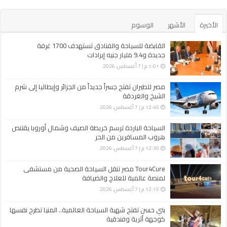
الأخيرة
الأشهر
الوسوم
القابضة للسياحة والفنادق تستهدف 1700 غرفة
جديدة و9.4 مليار جنيه إيرادات
1:01 م | 7 أغسطس، 2026
مصر للطيران تفتح جسراً جديداً من الجزائر وإيطاليا إلى شرم
الشيخ والغردقة
12:45 م | 7 أغسطس، 2026
السياحة الباردة ترسم خريطة الصيف وشمال أوروبا يقتنص
هروب المسافرين من الحر
12:30 م | 7 أغسطس، 2026
Tour4Cure مصر تنقل السياحة الصحية من مستشفى
لمنصة عالمية للعلاج والضيافة
12:15 م | 7 أغسطس، 2026
بني حسن تفتح شهية السياحة العالمية.. المنيا تطرح نفسها
كوجهة أثرية وفندقية