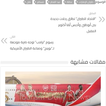
الوسوم
طيران الإمارات
عطلة
عيد الفطر
مسافر
نقل
السابق
“الاتحاد للطيران” تطلق رحلات جديدة
بين أبوظبي وأديس أبابا أكتوبر
المقبل
التالي
رسوم “ترامب” توجه ضربة موجعة
لـ”بوينج” وصناعة الطيران الأمريكية
مقالات مشابهة