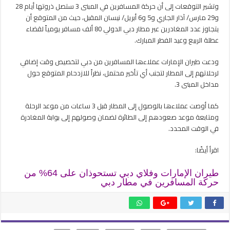
يومياً
وتشير التوقعات إلى أن حركة المسافرين في المبنى 3 ستصل ذروتها أيام 28
فى
و29 مارس/ آذار الجاري و5 و6 أبريل/ نيسان المقبل، حيث من المتوقع أن
عطلة
يتجاوز عدد المغادرين عبر مطار دبي الدولي 80 ألف مسافر يومياً لقضاء
عيد
عطلة الربيع وعيد الفطر المبارك.
الفطر
مغلقة
ودعت طيران الإمارات عملاءها المسافرين من دبي لتخصيص وقت إضافي
لرحلاتهم إلى المطار لتجنب أي تأخير محتمل، نظراً للازدحام المتوقع حول
مداخل المبنى 3.
كما أوصت عملاءها بالوصول إلى المطار قبل 3 ساعات من موعد الرحلة
ومتابعة موعد صعودهم إلى الطائرة لضمان وصولهم إلى بوابة المغادرة
في الوقت المحدد.
اقرأ أيضًا:
طيران الإمارات وفلاي دبي تستحوذان على 64% من
حركة المسافرين في مطار دبي