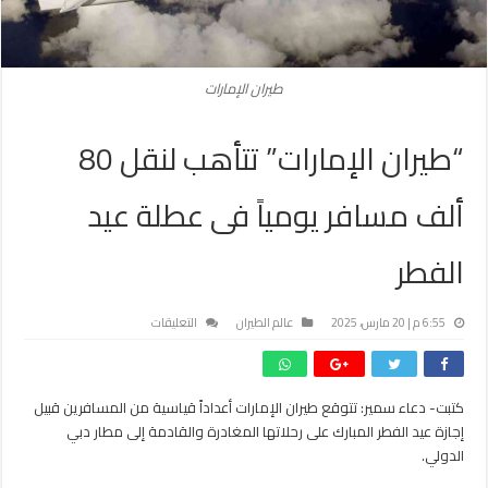
طيران الإمارات
“طيران الإمارات” تتأهب لنقل 80
ألف مسافر يومياً فى عطلة عيد
الفطر
على
6:55 م | 20 مارس، 2025
عالم الطيران
التعليقات
“طيران
الإمارات”
تتأهب
كتبت- دعاء سمير: تتوقع طيران الإمارات أعداداً قياسية من المسافرين قبيل
لنقل
إجازة عيد الفطر المبارك على رحلاتها المغادرة والقادمة إلى مطار دبي
80
ألف
الدولي.
مسافر