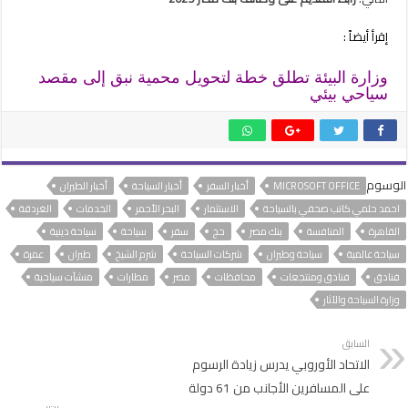
إقرأ أيضاً :
وزارة البيئة تطلق خطة لتحويل محمية نبق إلى مقصد
سياحي بيئي
الوسوم
MICROSOFT OFFICE
أخبار السفر
أخبار السياحة
أخبار الطيران
احمد حلمي كاتب صحفي بالسياحة
الاستثمار
البحر الأحمر
الخدمات
الغردقة
القاهرة
المنافسة
بنك مصر
حج
سفر
سياحة
سياحة دينية
سياحة عالمية
سياحة وطيران
شركات السياحة
شرم الشيخ
طيران
عمرة
فنادق
فنادق ومنتجعات
محافظات
مصر
مطارات
منشآت سياحية
وزارة السياحة والآثار
السابق
الاتحاد الأوروبي يدرس زيادة الرسوم
على المسافرين الأجانب من 61 دولة