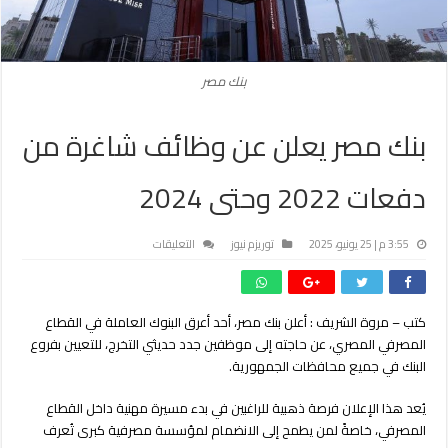
بنك مصر
بنك مصر يعلن عن وظائف شاغرة من
دفعات 2022 وحتى 2024
على
3:55 م | 25 يونيو، 2025
توريزم نيوز
التعليقات
بنك
مصر
يعلن
كتب – مروة الشريف :
أعلن بنك مصر، أحد أعرق البنوك العاملة في القطاع
عن
المصرفي المصري، عن حاجته إلى موظفين جدد حديثي التخرج، للتعيين بفروع
وظائف
شاغرة
البنك في جميع محافظات الجمهورية.
من
دفعات
يُعد هذا الإعلان فرصة ذهبية للراغبين في بدء مسيرة مهنية داخل القطاع
2022
المصرفي، خاصةً لمن يطمح إلى الانضمام لمؤسسة مصرفية كبرى تُعرف
وحتى