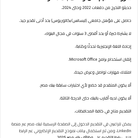
حديثو التخرج من دفعات 2022 وحتى 2024.
حاصل على مؤهل جامعي (ليسانس/بكالوريوس) بحد أدنى تقدير جيد.
لا يشترط خبرة أو بحد أقصى 3 سنوات في مجال البنوك.
إجادة اللغة الإنجليزية تحدثًا وكتابة.
إتقان استخدام برامج Microsoft Office.
امتلاك مهارات تواصل وعرض جيدة.
ألا يكون المتقدم قد خضع لأي اختبارات سابقة ببنك مصر.
ألا يكون لديه أقارب بالبنك حتى الدرجة الثالثة.
التقديم متاح في كافة المحافظات.
يمكن للراغبين في التقديم الدخول إلى الصفحة الرسمية لبنك مصر عبر منصة
LinkedIn، ومن ثم استكمال بيانات نموذج التقديم الإلكتروني عبر الرابط
التالي:
رابط التقديم على وظائف بنك مصر 2025