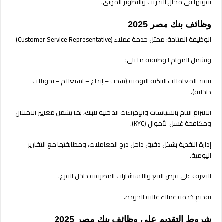
بقوتها في مجال التدريب والتطوير المهني.
2024
مغلقة
وظائف بنك مصر 2025
الوظيفة المتاحة: ممثل خدمة عملاء (Customer Service Representative)
وتشمل المهام الوظيفية ما يلي:
تنفيذ المعاملات البنكية اليومية (سحب – إيداع – استعلام – تحويلات
داخلية).
الالتزام التام بالسياسات والإجراءات الداخلية للبنك، بما يشمل معايير الامتثال
ومكافحة غسل الأموال (KYC).
إدارة النقدية بشكل دقيق داخل درج المعاملات، ومطابقتها مع التقارير
اليومية.
التعرف على فرص البيع والاستشارات المصرفية داخل الفرع.
تقديم خدمة عملاء عالية الجودة.
شروط التقديم على وظائف بنك مصر 2025