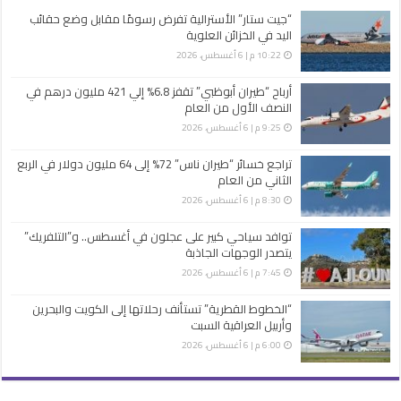
“جيت ستار” الأسترالية تفرض رسومًا مقابل وضع حقائب
اليد في الخزائن العلوية
10:22 م | 6 أغسطس، 2026
أرباح “طيران أبوظبي” تقفز 6.8% إلي 421 مليون درهم في
النصف الأول من العام
9:25 م | 6 أغسطس، 2026
تراجع خسائر “طيران ناس” 72% إلى 64 مليون دولار في الربع
الثاني من العام
8:30 م | 6 أغسطس، 2026
توافد سياحي كبير على عجلون في أغسطس.. و”التلفريك”
يتصدر الوجهات الجاذبة
7:45 م | 6 أغسطس، 2026
“الخطوط القطرية” تستأنف رحلاتها إلى الكويت والبحرين
وأربيل العراقية السبت
6:00 م | 6 أغسطس، 2026