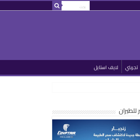
تجربتي
لايف استايل
للطيران