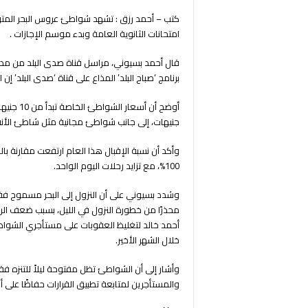
كتب – أحمد رزق : تشهد شواطئ عروس البحر المتوسط
امتحانات الثانوية العامة وبدء موسم الإجازات .
قال أحمد بسيوني، مراسل قناة صدى البلد من مدي
برنامج ‘صباح البلد’ المذاع على قناة ‘صدى البلد’
جنيهات، إلى جانب شواطئ مجانية مثل شاطئ الأنفو
100%، مع تزايد رحلات اليوم الواحد.
محذرًا من خطورة النزول في الليل، بسبب ضعف الر
خلال الشهر الأخير.
وأشار إلى أن الشواطئ تظل مفتوحة ليلاً للتنزه ف
والمستأجرين لمتابعة تطبيق القرارات حفاظًا على أ