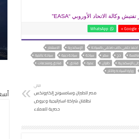
يش وكالة الاتحاد الأوروبي “EASA”
WhatsApp
Google +
احمد حلمي كاتب صحفي بالسياحة
الإسكندرية
الاستثمار
منافسة
حج
سفر
سياحة
سياحة دينية
سياحة عالمية
ئ الإسكندرية
طيران
عمرة
فنادق
فنادق ومنتجعات
وزارة السياحة والآثار
التالي
أسعا
مصر للطيران وسامسونج إلكترونكس
تطلقان شراكة استراتيجية وعروض
حصرية للعملاء