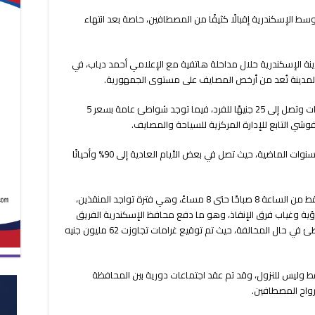
من
 الإسكندرية إقبالًا كثيفًا من المصطافين، خاصة بعد انتهاء
المصطافين
على
شواطئ
الإسكندرية
نة الإسكندرية خلال مداخلة هاتفية مع الإعلامي أحمد دياب، في
..
 إن المدينة تُعد من أرخص المصايف على مستوى الجمهورية.
والأسعار
تبدأ
أوضح أن أسعار الشواطئ الخاصة تبدأ من 10 جنيهات وتصل إلى 25 جنيهًا للفرد، فيما توجد شواطئ عامة بسعر 5
من
شي التابع للإدارة المركزية للسياحة والمصايف.
10
جنيهات
وأكد أن نسبة الإقبال هذا العام ارتفعت مقارنة بالسنوات الماضية، حيث تصل في بعض الأيام العادية إلى 90% وأحيانًا
مغلقة
وشدد بسيوني على أن النزول إلى البحر مسموح فقط من الساعة 8 صباحًا حتى 8 مساءً، وهي فترة تواجد المنقذين،
ؤية وغياب فرق الإنقاذ، وهو ما دفع محافظ الإسكندرية الفريق
أحمد خالد لتغليظ العقوبات على مستأجري الشواطئ في حال المخالفة، حيث تم توقيع غرامات تجاوزت 62 مليون جنيه
قط وليس للنزول، وقد تم عقد اجتماعات دورية بين المحافظة
رواح المصطافين.