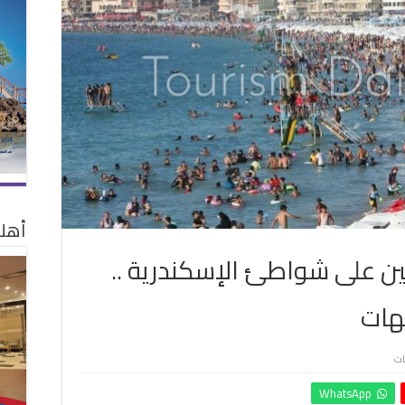
أهلا
ين على شواطئ الإسكندرية ..
على
ات
إقبال
WhatsApp
كبير