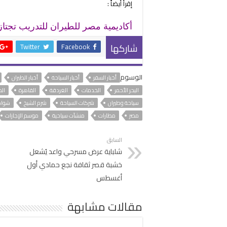
إقرأ أيضاً :
أكاديمية مصر للطيران للتدريب تجتاز تفت
شاركها
Twitter
Facebook
الوسوم
أخبار السفر
أخبار السياحة
أخبار الطيران
البحر الأحمر
الخدمات
الغردقة
القاهرة
ال
سياحة وطيران
شركات السياحة
شرم الشيخ
شواط
مصر
مطارات
منشآت سياحية
موسم الإجازات
السابق
شلباية عرض مسرحي واعد يُشعل
خشبة قصر ثقافة نجع حمادي أول
أغسطس
مقالات مشابهة