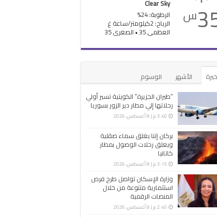
Clear Sky
3
س
الرطوبة: 24%
الرياح: 2كيلومتر/ساعة غ
العظمى 35 • الصغرى 35
خيرة
الأشهر
الوسوم
“طيران الجزيرة” الكويتية تسير أولي
رحلاتها إلي مطار دير الزور بسوريا
3:40 م | 8 أغسطس، 2026
بركان إتنا يغلق سماء صقلية
ويعلق رحلات الوصول بمطار
كاتانيا
3:15 م | 8 أغسطس، 2026
وزارة الإسكان تواصل طرح فرص
استثمارية متنوعة من خلال
المنصات الرقمية
2:45 م | 8 أغسطس، 2026