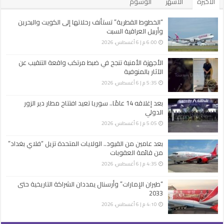
الأخيرة
الأشهر
الوسوم
“الخطوط القطرية” تستأنف رحلاتها إلى الكويت والبحرين
وأربيل العراقية السبت
6:00 م | 6 أغسطس، 2026
الأجهزة الأمنية تنجح في ضبط مرتكب واقعة التنقيب عن
الآثار بالمنوفية
5:35 م | 6 أغسطس، 2026
بعد إغلاقه 14 عامًا.. سوريا تعيد افتتاح مطار دير الزور
الدولي
5:05 م | 6 أغسطس، 2026
بعد عامين من القيود.. الولايات المتحدة تزيل “فلاي بغداد”
من قائمة العقوبات
4:35 م | 6 أغسطس، 2026
“طيران الإمارات” وأرسنال يمددان الشراكة التاريخية حتى
2033
4:10 م | 6 أغسطس، 2026