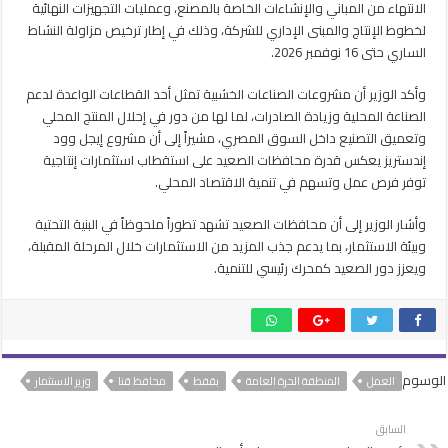
الانتهاء من المباني والإنشاءات الخاصة بالمصنع، وعمليات التجهيزات النهائية
لخطوط الإنتاج والمبنى الإداري للشركة، وذلك في إطار ترخيص مزاولة النشاط
الساري حتى 16 نوفمبر 2026.
وأكد الوزير أن مشروعات الصناعات الخشبية تمثل أحد القطاعات الواعدة لدعم
الصناعة المحلية وزيادة الصادرات، لما لها من دور في إحلال المنتج المحلي
وتعميق التصنيع داخل السوق المصري، مشيراً إلى أن مشروع إيجل وود
إندستريز يعكس قدرة محافظات الصعيد على استقطاب استثمارات إنتاجية
توفر فرص عمل وتسهم في تنمية الاقتصاد المحلي.
وأشار الوزير إلى أن محافظات الصعيد تشهد تطوراً ملحوظاً في البنية التحتية
وبيئة الاستثمار، بما يدعم جذب المزيد من الاستثمارات خلال المرحلة المقبلة،
ويعزز دور الصعيد كمحرك رئيسي للتنمية.
الوسوم
العمل
المنطقة الحرة العامة
بقفط
محافظ قنا
وزير الاستثمار
السابق