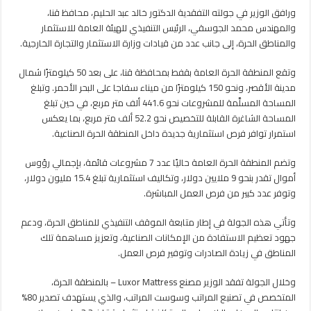
العامة
ورافق الوزير في جولته التفقدية الدكتور خالد عبد الحليم، محافظ قنا،
بقفط
والمهندس محمد الجوسقي، الرئيس التنفيذي للهيئة العامة للاستثمار
مغلقة
والمناطق الحرة، إلى جانب عدد من قيادات وزارة الاستثمار والتجارة الخارجية.
وتقع المنطقة الحرة العامة بقفط بمحافظة قنا، على بعد 50 كيلومترًا شمال
مدينة الأقصر، ونحو 150 كيلومترًا من ميناء سفاجا على البحر الأحمر. وتبلغ
المساحة المسلَّمة للمشروعات نحو 441.6 ألف متر مربع، في حين تبلغ
المساحة الشاغرة القابلة للتخصيص نحو 52.2 ألف متر مربع، بما يعكس
استمرار توافر فرص استثمارية جديدة داخل المنطقة الحرة الصناعية.
وتضم المنطقة الحرة العامة حاليًا عدد 7 مشروعات قائمة، بإجمالي رؤوس
أموال تقدر بنحو 9 ملايين دولار، وتكاليف استثمارية تبلغ 15.4 مليون دولار،
وتوفر عدد كبير من فرص العمل المباشرة.
وتأتي هذه الجولة في إطار متابعة الموقف التنفيذي للمناطق الحرة، ودعم
جهود تعظيم الاستفادة من الإمكانات الصناعية، وتعزيز مساهمة تلك
المناطق في زيادة الصادرات وتوفير فرص العمل.
وخلال الجولة تفقد الوزير مصنع Luxor Mattress – بالمنطقة الحرة،
المتخصص في تصنيع المراتب وسوست المراتب، والذي يستهدف تصدير 80%