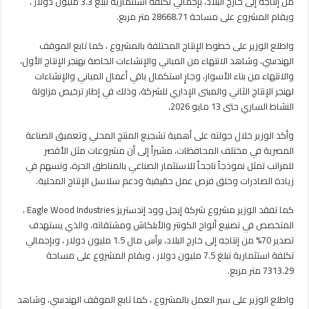
من إنتاجه إلى خارج البلاد، بإجمالي تكلفة استثمارية تبلغ 3.3 مليون دولار ،
ويقام المشروع على مساحة 28668.71 متر مربع.
واطلع الوزير على خطوط الإنتاج المختلفة بالمشروع ، كما تابع الموقف
الهندسي، وشاهد الانتهاء من المباني والإنشاءات الخاصة بهنجر الإنتاج الأول،
والانتهاء من بناء الأسوار، وجارٍ استكمال باقي أعمال المباني والإنشاءات
لهنجر الإنتاج الثاني والمبنى الإداري للشركة، وذلك في إطار ترخيص مزاولة
النشاط الساري حتى 13 مايو 2026.
وأكد الوزير خلال جولته على أهمية تشجيع المنتج المحلي وتعميق الصناعة
المصرية في مختلف المحافظات، مشيراً إلى أن مشروعات مثل الأقصر
للمراتب تمثل نموذجاً ناجحاً للاستثمار الصناعي بالمناطق الحرة، وتسهم في
زيادة الصادرات وخلق فرص عمل حقيقية ودعم سلاسل الإنتاج المحلية.
كما تفقد الوزير مشروع شركة إيجل وود إندستريز Eagle Wood Industries ،
المتخصص في تصنيع ألواح الكونتر والأبلكاش ومشتقاته، والذي يستهدف
تصدير 70% من إنتاجه إلى خارج البلاد، برأس مال 1.5 مليون دولار ، وبإجمالي
تكلفة استثمارية تبلغ 7.5 مليون دولار ، ويقام المشروع على مساحة
7313.29 متر مربع.
واطلع الوزير على سير العمل بالمشروع ، كما تابع الموقف الهندسي، وشاهد