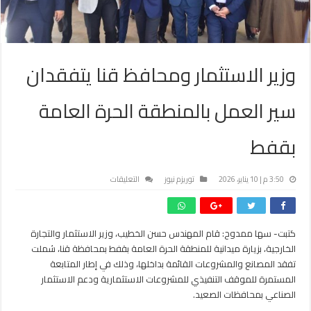
وزير الاستثمار ومحافظ قنا يتفقدان
سير العمل بالمنطقة الحرة العامة
بقفط
على
3:50 م | 10 يناير، 2026
توريزم نيوز
التعليقات
وزير
الاستثمار
ومحافظ
كتبت- سها ممدوح: قام المهندس حسن الخطيب، وزير الاستثمار والتجارة
قنا
الخارجية، بزيارة ميدانية للمنطقة الحرة العامة بقفط بمحافظة قنا، شملت
يتفقدان
سير
تفقد المصانع والمشروعات القائمة بداخلها، وذلك في إطار المتابعة
العمل
المستمرة للموقف التنفيذي للمشروعات الاستثمارية ودعم الاستثمار
بالمنطقة
الصناعي بمحافظات الصعيد.
الحرة