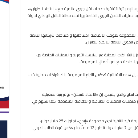
“إيدج”
الإماراتية اتفاقية خدمات نقل جوي عالمية مع «الاتحاد للطيران»،
الإماراتية
ي الإمارات 2026»، بهدف توحيد عمليات الشحن الجوي الخاصة بها تحت مظلة الناقل الوطني لدولة
و”الاتحاد
للطيران”
لتوحيد
عمليات
 المجموعة بموجب الاتفاقية، احتياجاتها واحتياجات شركاتها التابعة
الشحن
الجوي
مغلقة
ز الشراكات المحلية عبر سلاسل التوريد والعمليات الخاصة بها،
يها، خاصة مع نمو أعمال المجموعة.
 إن هذه الاتفاقية تعكس التزام المجموعة ببناء شراكات محلية ذات
د، انطونوالدو نيفيس، إن «الاتحاد للشحن» توفر بنية تشغيلية
متطلبات العمليات الصناعية والدفاعية المتقدمة، كما تسهم في
وقال الرئيس التنفيذي أمس الاثنين، إن العقود المبرمة قيد التنفيذ لدى مجموعة «إيدج» تجاوزت 25 مليار دولار،
يخصص نحو 50% منها للتصدير وتمتد على فترة لا تقل عن 7 سنوات ولا تتجاوز 12 عاماً، ما يعكس قوة الطلب الدولي