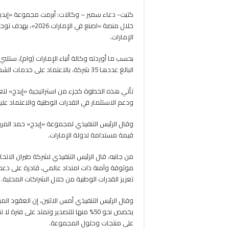
كتبت- دعاء سمير – وكالات: أبرمت مجموعة «إيدج» 
خلال منصة «اصنع ف
الإمارات.
بحسب ما أوردته وكالة أنباء الإمارات (وام)، ستلبي
البالغ عددها 35 شركة، بالاعتماد على خدمات الشحن الجوي التابعة للاتحاد للطيران.
تأتي هذه الخطوة كجزء من استراتيجية «إيدج» لتعزي
ودعم الاستثمار في القدرات الوطنية والاعتماد عل
وقال الرئيس التنفيذي لمجموعة «إيدج» حمد المرر،
قيمة مستدامة لدولة الإمارات.
من جانبه، قال الرئيس التنفيذي لشركة طيران الاتحا
موثوقة وآمنة ذات امتداد عالمي، قادرة على دعم 
تعزيز القدرات الوطنية من خلال الشراكات المحلية.
على منتجات وحلول المجموعة.