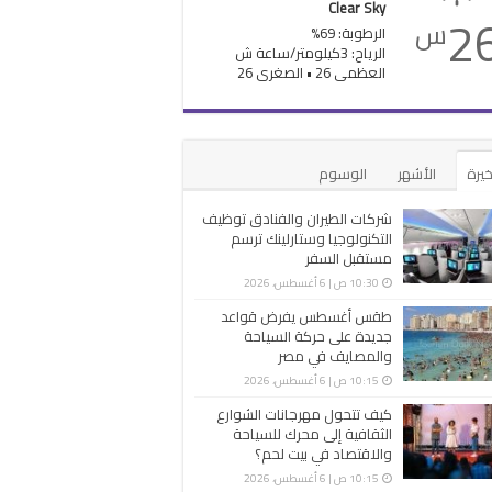
Clear Sky
2
س
الرطوبة: 69%
الرياح: 3كيلومتر/ساعة ش
العظمى 26 • الصغرى 26
خيرة
الأشهر
الوسوم
شركات الطيران والفنادق توظيف
التكنولوجيا وستارلينك ترسم
مستقبل السفر
10:30 ص | 6 أغسطس، 2026
طقس أغسطس يفرض قواعد
جديدة على حركة السياحة
والمصايف في مصر
10:15 ص | 6 أغسطس، 2026
كيف تتحول مهرجانات الشوارع
الثقافية إلى محرك للسياحة
والاقتصاد في بيت لحم؟
10:15 ص | 6 أغسطس، 2026