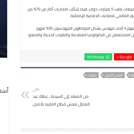
وأوضح أن المجموعة حققت خلال العام الماضي مبيعات بلغت 5 مليارات دولار، فيما شكّلت الصادرات أكثر من 70% من
العالمي للصناعات الدفاعية الإماراتية.
وأضاف أن «إيدج» تضم حالياً 19 ألف موظف من بينهم 4 آلاف مهندس يشكل المواطنون المهندسون 50% منهم،
يين المتخصصين في التكنولوجيا المتقدمة والتقنيات الحديثة والتصنيع
WhatsApp
Google +
ية
الشحن الجوي
عمليات
أسعا
التالي
من المعابد إلى السينما.. عطلة عيد
العمال تنعش قطاع الترفيه بالصين