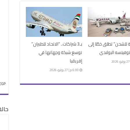
 للشحن” تطلق خطًا إلى
بـ3 شراكات.. “الاتحاد للطيران”
وفيتسه البولندي
توسع شبكة وجهاتها في
إفريقيا
6:00 م | 27 يوليو، 2026
EGP
حال