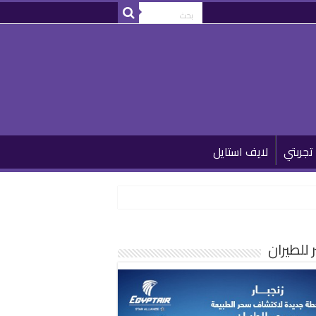
تجربتي
لايف استايل
للطيران