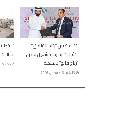
اتفاقية بين “رتاج للفنادق”
“القطرية
و”ڤالو” لإدارة وتشغيل فندق
مطار كات
“رتاج ڤالو” بالسخنة
6:55 م | 27 يوليو، 2026
4:15 م | 3 أغسطس، 2026