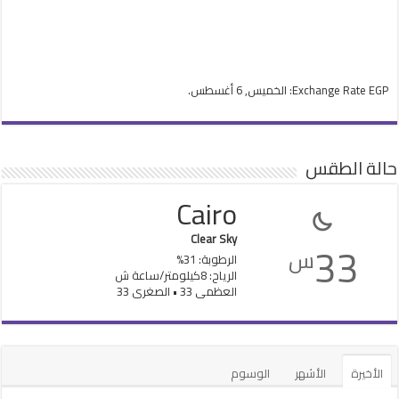
EGP
Exchange Rate
: الخميس, 6 أغسطس.
حالة الطقس
Cairo
Clear Sky
33
س
الرطوبة: 31%
الرياح: 8كيلومتر/ساعة ش
العظمى 33 • الصغرى 33
الأخيرة
الأشهر
الوسوم