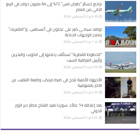
تراجع خسائر “طيران ناس” 72% إلى 64 مليون دولار في الربع
الثاني من العام
8:30 م | 6 أغسطس، 2026
توافد سياحي كبير على عجلون في أغسطس.. و”التلفريك”
يتصدر الوجهات الجاذبة
7:45 م | 6 أغسطس، 2026
“الخطوط القطرية” تستأنف رحلاتها إلى الكويت والبحرين
وأربيل العراقية السبت
6:00 م | 6 أغسطس، 2026
الأجهزة الأمنية تنجح في ضبط مرتكب واقعة التنقيب عن
الآثار بالمنوفية
5:35 م | 6 أغسطس، 2026
بعد إغلاقه 14 عامًا.. سوريا تعيد افتتاح مطار دير الزور
الدولي
5:05 م | 6 أغسطس، 2026