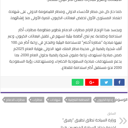
الشرقية
مغلقة
كما حاز كل من مطار الأحساء الدولي ومطار القيصومة الدولي على شهادة
اعتماد المستوى الأول لخفض انبعاثات الكربون، للمرة الأولى منذ إنشائهما.
ويجسد هذا الإنجاز التزام مطارات الدمام بتطوير منظومة مطارات أكثر
استدامة وكفاءة عبر تبني أنظمة بيئية تسهم في تقليل انبعاثات الكربون، وعبر
تبنيها مبادرة “مطارنا أخضر” للاستدامة البيئية والنجاح في زراعة أكثر من 100
ألف شجرة رقمية في محيط مطار الملك فهد الدولي بنهاية العام 2025م
ضمن مبادرة تستهدف زراعة مليون شجرة رقمية بحلول العام 2030، بما
يدعم مستهدفات مبادرة السعودية الخضراء، ومستهدفات رؤية السعودية
2030 نحو مستقبل أكثر استدامة للقطاع.
الوسوم
إدارة الكربون
المنطقة الشرقية
شهادات
مطارات
مطارات الدمام
السابق
وزارة السياحة تطلق تطبيق “رفيق”
لخدمة حجاج السياحة المصريين هذا