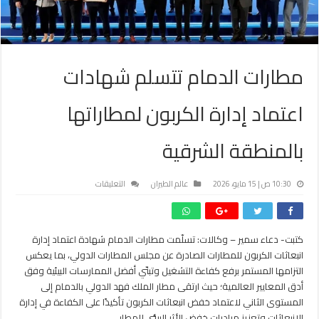
مطارات الدمام تتسلم شهادات
اعتماد إدارة الكربون لمطاراتها
بالمنطقة الشرقية
على
10:30 ص | 15 مايو، 2026
عالم الطيران
التعليقات
مطارات
الدمام
تتسلم
كتبت- دعاء سمير – وكالات: تسلّمت مطارات الدمام شهادة اعتماد إدارة
شهادات
انبعاثات الكربون للمطارات الصادرة عن مجلس المطارات الدولي، بما يعكس
اعتماد
إدارة
التزامها المستمر برفع كفاءة التشغيل وتبنّي أفضل الممارسات البيئية وفق
الكربون
أدق المعايير العالمية؛ حيث ارتقى مطار الملك فهد الدولي بالدمام إلى
لمطاراتها
المستوى الثاني لاعتماد خفض انبعاثات الكربون تأكيدًا على الكفاءة في إدارة
بالمنطقة
الانبعاثات وتعزيز مبادرات خفض الأثر البيئي للمطار.