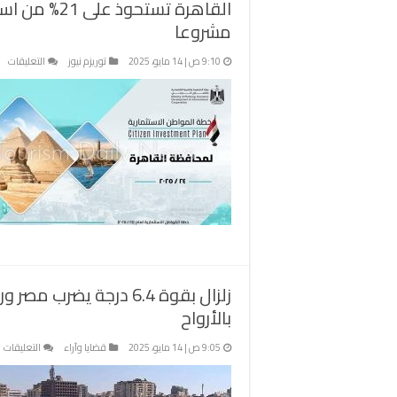
مشروعا
عل
9:10 ص | 14 مايو، 2025
توريزم نيوز
التعليقات
ال
تس
عل
من
اس
مص
و
ملي
جن
لتن
84
زلزال بقوة 6.4 درجة ي
مش
مغ
بالأرواح
ع
9:05 ص | 14 مايو، 2025
قضايا وآراء
التعليقات
زل
ب