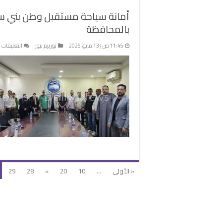
مغ
أمانة سياحة مستقبل وطن بني س
بالمحافظة
ع
11:45 ص | 13 مايو، 2025
توريزم نيوز
التعليقات
أ
س
م
و
ب
س
ت
خ
ط
ل
ا
ب
« الأولى
...
10
20
«
28
29
م