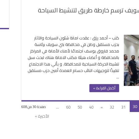
لقة
ويف ترسم خارطة طريق لتنشيط السياحة
لى
مانة
كتب – أحمد رزق : عقدت امانة شئون السياحة والآثار
ياحة
بحزب مستقبل وطن في محافظة بني سويف برئاسة
ستقبل
محمد فاروق يوسف اجتماعًا لأمناء الأمانة في المراكز
طن
بالمحافظة و أعضاء هيئة مكتب الامانة هناك لبحث سبل
ني
تنشيط الحركة السياحية للمحافظة. و يأتي هذا الاجتماع
ويف
تنفيذًا لتوجيهات النائب حسام العمدة أمين حزب مستقبل
رسم
…
ارطة
ريق
أكمل القراءة »
تنشيط
لسياحة
المحافظة
30
...
60
50
40
»
32
31
صفحة 30 من 608
غلقة
الأخيرة »