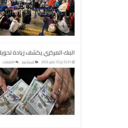
البنك المركزي يكشف زيادة تحويلات المصري
عل
12:01 م | 13 مايو، 2025
توريزم نيوز
التعليقات
الب
ال
يك
زيا
تح
ال
بال
لت
.6
ملي
دول