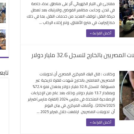
مفاجئ في التيار الكهربائي أثر على مناطق عدة، خاصة
بريطانيا
في لندن. وجاءت مظاهر الفوضى والارتباك بعد تعطل
بعد
حركة النقل: توقف العديد من خدمات النقل، بما في ذلك
انقطاع
خط إليزابيث في مترو الأنفاق، وتم إخلاء الركاب …
مفاجئ
في
أكمل القراءة »
التيار
الكهربائي
مغلقة
ين بالخارج لتسجل 32.6 مليار دولار
ى
تابع
نك
وكالات : قال البنك المركزي المصري أن تحويلات
مركزي
المصريين العاملين بالخارج شهدت قفزة تاريخية غير
شف
مسبوقة لتسجل 32.6 مليار دولار بمعدل نمو 72.4%
دة
وبمقدار 13.7 مليار دولار، وذلك بعد عام من الإجراءات
ويلات
الإصلاحية المتخذة في مارس 2024 (الفترة مارس/فبراير
مصريين
2024/2025) . وأضاف المركزي في بيان اليوم
خارج
أن تحويلات المصريين ارتفعت خلال فبراير 2025 …
سجل
32
أكمل القراءة »
ار
ار