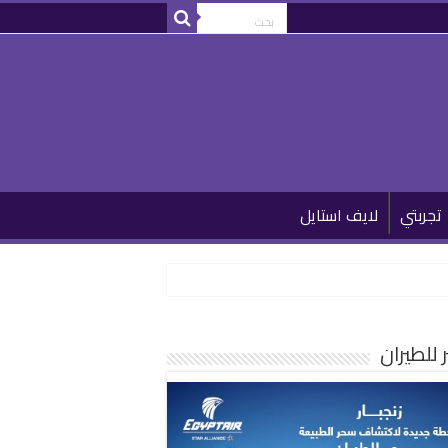
تجربتي
لايف استايل
للطيران