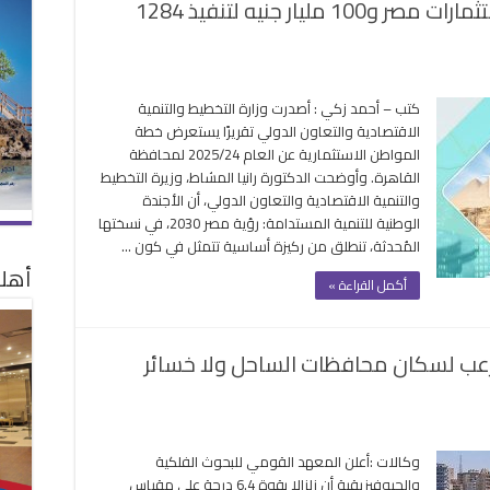
القاهرة تستحوذ على 21% من استثمارات مصر و100 مليار جنيه لتنفيذ 1284
ى
قاهرة
كتب – أحمد زكي : أصدرت وزارة التخطيط والتنمية
تحوذ
الاقتصادية والتعاون الدولي تقريرًا يستعرض خطة
ى
المواطن الاستثمارية عن العام 2025/24 لمحافظة
21%
القاهرة. وأوضحت الدكتورة رانيا المشاط، وزيرة التخطيط
والتنمية الاقتصادية والتعاون الدولي، أن الأجندة
تثمارات
الوطنية للتنمية المستدامة: رؤية مصر 2030، في نسختها
ر
المُحدثة، تنطلق من ركيزة أساسية تتمثل في كون …
100
أهلا
ار
أكمل القراءة »
يه
فيذ
12
ضرب مصر ورعب لسكان محافظات الساحل ولا خسائر
روعا
لقة
لى
زال
وكالات :أعلن المعهد القومي للبحوث الفلكية
قوة
والجيوفيزيقية أن زلزالا بقوة 6.4 درجة على مقياس