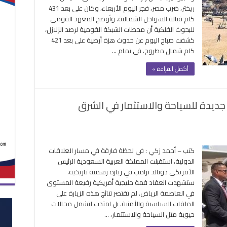
6.
ريختر، ضرب مصر، فجر اليوم الأربعاء، وكان على بعد 431
رجة
كلم قبالة السواحل الشمالية. وأوضح المعهد القومي
ضرب
للبحوث الفلكية أن محطات الشبكة القومية لرصد الزلازل،
صر
كشفت صباح اليوم عن حدوث هزة أرضية على بعد 421
رعب
كلم شمال مطروح، في تمام …
سكان
حافظات
أكمل القراءة »
لساحل
لا
سائر
 جديدة للسياحة والاستثمار في الشرق
لأرواح
غلقة
لى
ارة
كتب – أحمد زكي : في لحظة فارقة في مسار العلاقات
رامب
الدولية، استقبلت المملكة العربية السعودية الرئيس
لسعودية
الأمريكي دونالد ترامب في زيارة رسمية تاريخية،
فتح
ستشهدت انعقاد قمة خليجية أمريكية رفيعة المستوى
اقًا
في العاصمة الرياض. لم تقتصر نتائج هذه الزيارة على
ديدة
الملفات السياسية والأمنية، بل امتدت لتشمل مجالات
لسياحة
حيوية مثل السياحة والاستثمار، …
الاستثمار
ي