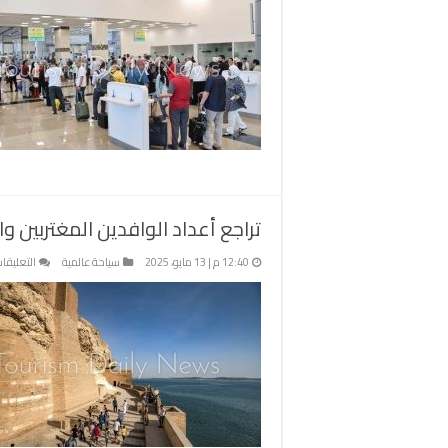
القا
يست
لبدء
رحل
الحج
ويج
الصا
الم
ومب
الرك
2
تراجع أعداد الوافدين المغتربين و
مغل
12:40 م | 13 مايو، 2025
سياحة عالمية
التعليقا