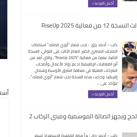
أكمل القراءة »
لشرق
لأوسط
غلقة
الية RiseUp 2025
ى
متحف
كتب – أحمد رزق : تحت شعار “أروي قصتك” استضاف
بير
المتحف المصري الكبير، للعام الثالث على التوالي، النسخة
تضيف
الثانية عشرة من فعالية “RiseUp 2025”، والتي تُعد من
عام
أبرز الفعاليات الإقليمية لدعم رواد الأعمال وأصحاب
الث
الشركات الناشئة في منطقة الشرق الأوسط وشمال
نسخة
إفريقيا. وجاءت هذه النسخة تحت شعار “أروي قصتك”،
لتؤكد على …
أسعا
الية
أكمل القراءة »
Rise
20
لقة
لحج ويجهز الصالة الموسمية ومبنى الركاب 2
ر
كتب – أحمد رزق : بدأ مطار القاهرة الاستعداد لسفر