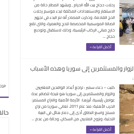
هرة
رحلات حجاج بيت الله الحرام , ويشهد المطار حالة من
عد
الاستنفار والاستعدادات المكثفة لبدء موسم رحلات
الحج القادمة. وذكرت المصادر أنه تم البدء في تجهيز
ات
الصالة الموسمية المخصصة للحج والعمرة، والتي تقع
خارج مباني الركاب الرئيسية، وذلك لاستقبال وتوديع
هز
حجاج …
لة
وسمية
أكمل القراءة »
نى
اب
الزوار والمستثمرين إلى سوريا وهذه الأسباب
قة
على
ت
تراجع
EGP
كتبت – دعاء سمير : تراجع أعداد الوافدين المغتربين
أعداد
والزوار والمستثمرين إلى سوريا هو نتيجة لتضافر عدة
الوافدين
عوامل رئيسية، أبرزها: الأزمة الأمنية والنزاع المستمر:
المغتربين
الحرب الأهلية: منذ عام 2011، تعاني سوريا من نزاع
والزوار
حال
مسلح واسع النطاق أدى إلى دمار هائل في البنية
والمستثمرين
التحتية، ونزوح الملايين من السكان، وحالة من عدم …
إلى
سوريا
أكمل القراءة »
وهذه