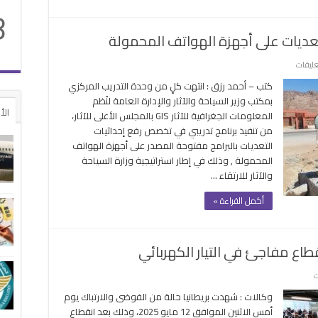
8
الأسباب
مغلقة
لتعديات على أجهزة الهواتف المحمولة
على
عليقات
برنامج
كتب – أحمد رزق : انتهت كلٍ من وحدة التدريب المركزي
تدريبي
بمكتب وزير السياحة والآثار والإدارة العامة لنُظم
عن
الأ
المعلومات الجغرافية للآثار GIS بالمجلس الأعلى للآثار،
رفع
من تنفيذ برنامج تدريبي في تخصص رفع إحداثيات
إحداثيات
التعديات بالبرامج مفتوحة المصدر على أجهزة الهواتف
التعديات
المحمولة , وذلك في إطار استراتيجية وزارة السياحة
على
والآثار للارتقاء …
أجهزة
الهواتف
أكمل القراءة »
المحمولة
مغلقة
قطاع مفاجئ في التيار الكهربائي
على
ت
فوضى
وكالات : شهدت بريطانيا حالة من الفوضى والارتباك يوم
وارتباك
أمس الاثنين الموافق 12 مايو 2025، وذلك بعد انقطاع
في