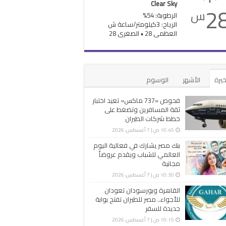
Clear Sky
2
س
الرطوبة: 54%
الرياح: 3كيلومتر/ساعة ش
العظمى 28 • الصغرى 28
خيرة
الأشهر
الوسوم
فحوص «737 ماكس» تعيد اختبار
ثقة المسافرين وتضغط على
خطط شركات الطيران
10:45 ص | 7 أغسطس، 2026
بنك مصر يشارك في فعالية اليوم
العالمي للشباب ويقدم عروضاً
مجانية
10:30 ص | 7 أغسطس، 2026
القاهرة وبورسودان تعودان
للأجواء.. مصر للطيران تفتح بوابة
جديدة للسفر
10:15 ص | 7 أغسطس، 2026