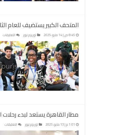
ا
ا
م
المتحف الكبير يستضيف للعام الثالث النسخة 12 من فع
عل
8:45 ص | 14 مايو، 2025
توريزم نيوز
التعليقات
ال
الك
يس
لل
الث
ال
12
من
فع
Up
25
مغ
مطار القاهرة يستعد لبدء رحلات ا
على
1:01 م | 13 مايو، 2025
توريزم نيوز
التعليقات
مطا