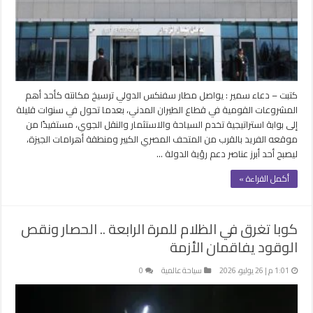
كتبت – دعاء سمير : يواصل مطار سفنكس الدولي ترسيخ مكانته كأحد أهم
المشروعات القومية في قطاع الطيران المدني، بعدما تحول في سنوات قليلة
إلى بوابة استراتيجية تخدم السياحة والاستثمار والنقل الجوي، مستفيدًا من
موقعه الفريد بالقرب من المتحف المصري الكبير ومنطقة أهرامات الجيزة،
ليصبح أحد أبرز عناصر دعم رؤية الدولة …
أكمل القراءة »
كوبا تغرق في الظلام للمرة الرابعة .. الحصار ونقص
الوقود يفاقمان الأزمة
1:01 م | 26 يوليو، 2026
سياحة عالمية
0