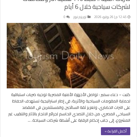
لشركات سياحية خلال 6 أيام
12:45 م | 26 يوليو، 2026
توريزم نيوز
0
كتبت – دعاء سمير : تواصل الأجهزة الأمنية المصرية توجيه ضربات استباقية
لحماية المقومات السياحية والأثرية، في إطار استراتيجية تستهدف الحفاظ
على التراث الحضاري، وتعزيز ثقة السائحين والمستثمرين في المقصد
السياحي المصري، من خلال التصدي الحاسم لجرائم الاتجار بالآثار والتنقيب غير
المشروع، إلى جانب إحكام الرقابة على أنشطة شركات السياحة. …
أكمل القراءة »