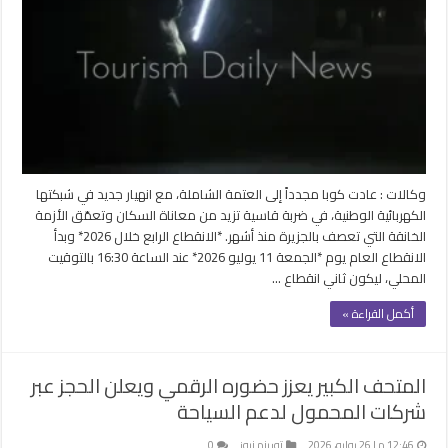
وكالات : عادت كوبا مجدداً إلى العتمة الشاملة، مع انهيار جديد في شبكتها
الكهربائية الوطنية، في ضربة قاسية تزيد من معاناة السكان وتعمّق الأزمة
الخانقة التي تعصف بالجزيرة منذ أشهر. *الانقطاع الرابع خلال 2026* وبدأ
الانقطاع العام يوم *الجمعة 11 يوليو 2026* عند الساعة 16:30 بالتوقيت
المحلي، ليكون ثاني انقطاع …
أكمل القراءة »
المتحف الكبير يعزز حضوره الرقمي ويعلن الحجز عبر
شركات المحمول لدعم السياحة
12:46 م | 26 يوليو، 2026
توريزم نيوز
0