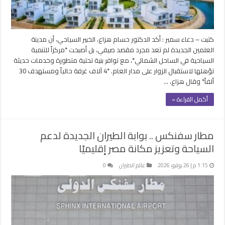
كتبت – دعاء سمير : أكد الدكتور حسام هزاع، الخبير السياحي، أن مدينة
العلمين الجديدة لم تعد مجرد مقصد صيفي، بل أصبحت *مركزاً للتنمية
السياحية في الساحل الشمالي*، مع توافر بنية تحتية متطورة وخدمات حديثة
تؤهلها لاستقبال الزوار على مدار العام. *4 آلاف غرفة حالياً ومستهدف 30
ألفاً* وقال هزاع، …
أكمل القراءة »
مطار سفنكس .. بوابة الطيران الجديدة لدعم
السياحة وتعزيز مكانة مصر إقليميًا
1:15 م | 26 يوليو، 2026
عالم الطيران
0