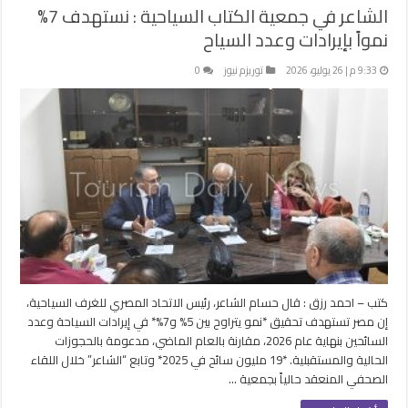
الشاعر في جمعية الكتاب السياحية : نستهدف 7%
نمواً بإيرادات وعدد السياح
9:33 م | 26 يوليو، 2026
توريزم نيوز
0
كتب – احمد رزق : قال حسام الشاعر، رئيس الاتحاد المصري للغرف السياحية،
إن مصر تستهدف تحقيق *نمو يتراوح بين 5% و7%* في إيرادات السياحة وعدد
السائحين بنهاية عام 2026، مقارنة بالعام الماضي، مدعومة بالحجوزات
الحالية والمستقبلية. *19 مليون سائح في 2025* وتابع “الشاعر” خلال اللقاء
الصحفي المنعقد حالياً بجمعية …