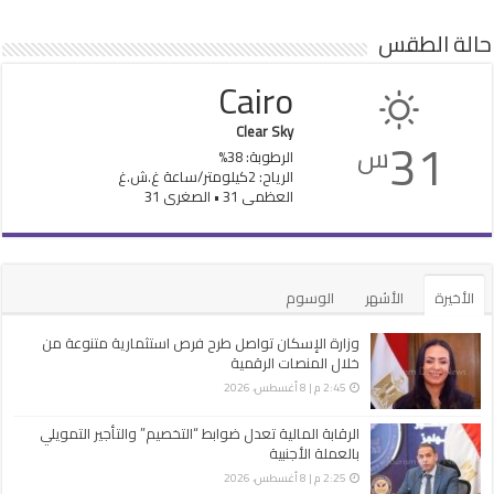
حالة الطقس
Cairo
Clear Sky
31
س
الرطوبة: 38%
الرياح: 2كيلومتر/ساعة غ.ش.غ
العظمى 31 • الصغرى 31
الأخيرة
الأشهر
الوسوم
وزارة الإسكان تواصل طرح فرص استثمارية متنوعة من
خلال المنصات الرقمية
2:45 م | 8 أغسطس، 2026
الرقابة المالية تعدل ضوابط “التخصيم” والتأجير التمويلي
بالعملة الأجنبية
2:25 م | 8 أغسطس، 2026