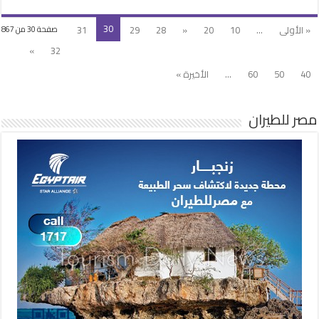
30
« الأولى
...
10
20
«
28
29
31
صفحة 30 من 867
»
32
40
50
60
...
الأخيرة »
مصر للطيران