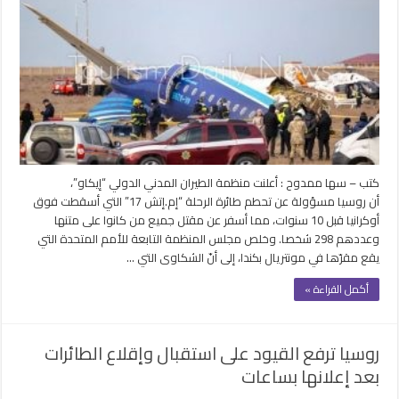
روسيا
بالمسئولية
عن
تحطم
طائرة
رحلة
إم.إتش
17
فوق
أوكرانيا
كتب – سها ممدوح : أعلنت منظمة الطيران المدني الدولي “إيكاو”،
مغلقة
أن روسيا مسؤولة عن تحطم طائرة الرحلة “إم.إتش 17” التي أسقطت فوق
أوكرانيا قبل 10 سنوات، مما أسفر عن مقتل جميع من كانوا على متنها
وعددهم 298 شخصا. وخلص مجلس المنظمة التابعة للأمم المتحدة التي
يقع مقرّها في مونتريال بكندا، إلى أنّ الشكاوى التي …
أكمل القراءة »
روسيا ترفع القيود على استقبال وإقلاع الطائرات
بعد إعلانها بساعات