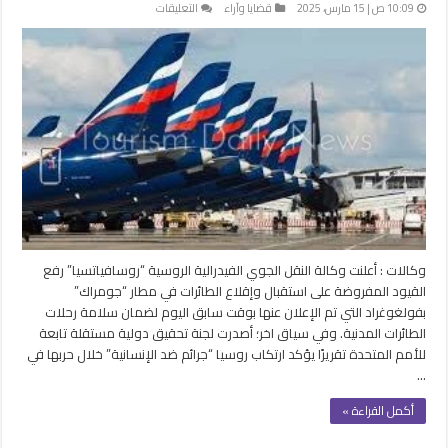
على
10:09 ص | 15 مارس، 2025
قضايا وآراء
التعليقات
روسيا
ترفع
القيود
على
استقبال
وإقلاع
الطائرات
بعد
إعلانها
بساعات
مغلقة
وكالات : أعلنت وكالة النقل الجوي الفيدرالية الروسية “روسافياتسيا” رفع
القيود المفروضة على استقبال وإقلاع الطائرات في مطار “جومراك”
بفولغوغراد التي تم الإعلان عنها بوقت سابق اليوم لضمان سلامة رحلات
الطائرات المدنية. وفي سياق اخر؛ أصدرت لجنة تحقيق دولية مستقلة تابعة
للأمم المتحدة تقريرًا يؤكد ارتكاب روسيا “جرائم ضد الإنسانية” خلال حربها في
…
أكمل القراءة »