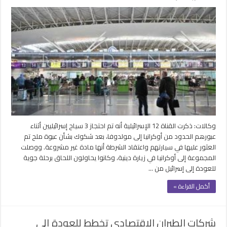
بسبب
“عبوة
ملح”..
أوكرانيا
تحتجز
9
سياح
إسرائيليين
مغلقة
وكالات: ذكرت القناة 12 الإسرائيلية أنه تم احتجاز 3 سياح إسرائيليين أثناء
عبورهم الحدود من أوكرانيا إلى مولدوفا، بعد شكوك بشأن عبوة ملح تم
العثور عليها في سيارتهم واعتقاد الشرطة أنها مادة غير مشروعة. ووصلت
المجموعة إلى أوكرانيا في زيارة دينية، وكانوا يحاولون اللحاق برحلة جوية
للعودة إلى إسرائيل من …
أكمل القراءة »
شركات الطيران الاقتصادي تخطط للعودة إلى