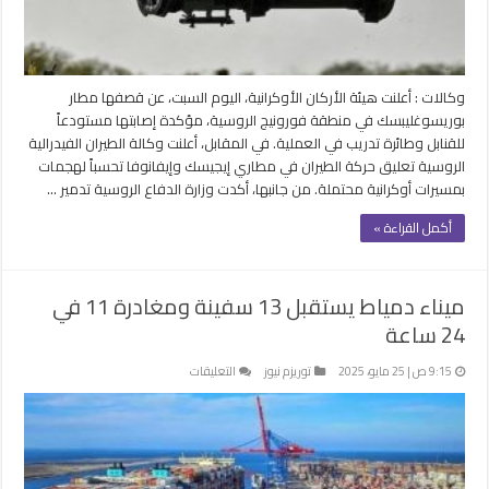
إيجيسك
وإيفانوفا
مغلقة
وكالات : أعلنت هيئة الأركان الأوكرانية، اليوم السبت، عن قصفها مطار
بوريسوغليبسك في منطقة فورونيج الروسية، مؤكدة إصابتها مستودعاً
للقنابل وطائرة تدريب في العملية. في المقابل، أعلنت وكالة الطيران الفيدرالية
الروسية تعليق حركة الطيران في مطاري إيجيسك وإيفانوفا تحسباً لهجمات
بمسيرات أوكرانية محتملة. من جانبها، أكدت وزارة الدفاع الروسية تدمير …
أكمل القراءة »
ميناء دمياط يستقبل 13 سفينة ومغادرة 11 في
24 ساعة
على
9:15 ص | 25 مايو، 2025
توريزم نيوز
التعليقات
ميناء
دمياط
يستقبل
13
سفينة