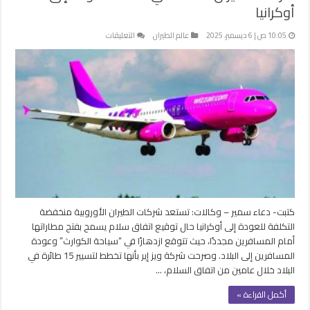
أوكرانيا
على
10:05 ص | 6 ديسمبر، 2025
عالم الطيران
التعليقات
شركات
الطيران
الاقتصادي
تخطط
للعودة
إلى
أوكرانيا
مغلقة
كتبت- دعاء سمير – وكالات: تستعد شركات الطيران الأوروبية منخفضة
التكلفة للعودة إلى أوكرانيا حال توقيع اتفاق سلام يسمح بفتح مطاراتها
أمام المسافرين مجددًا، حيث تتوقع ازدهارًا في “سياحة الكوارث” وعودة
المسافرين إلى البلاد. وصرحت شركة ويز إير بأنها تخطط لتسيير 15 طائرة في
البلاد خلال عامين من اتفاق السلام، …
أكمل القراءة »