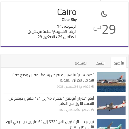
Cairo
Clear Sky
29
س
الرطوبة: 45%
الرياح: 5كيلومتر/ساعة ش.ش.ق‎
العظمى 29 • الصغرى 29
الأخيرة
الأشهر
الوسوم
“جيت ستار” الأسترالية تفرض رسومًا مقابل وضع حقائب
اليد في الخزائن العلوية
10:22 م | 6 أغسطس، 2026
أرباح “طيران أبوظبي” تقفز 6.8% إلي 421 مليون درهم في
النصف الأول من العام
9:25 م | 6 أغسطس، 2026
تراجع خسائر “طيران ناس” 72% إلى 64 مليون دولار في الربع
الثاني من العام