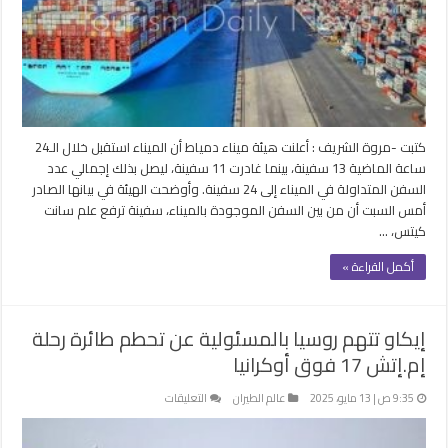
ومغادرة
11
في
24
ساعة
مغلقة
كتبت -مروة الشريف : أعلنت هيئة ميناء دمياط أن الميناء استقبل خلال الـ24
ساعة الماضية 13 سفينة، بينما غادرت 11 سفينة، ليصل بذلك إجمالي عدد
السفن المتداولة في الميناء إلى 24 سفينة. وأوضحت الهيئة في بيانها الصادر
أمس السبت أن من بين السفن الموجودة بالميناء، سفينة ترفع علم سانت
كيتس، …
أكمل القراءة »
إيكاو تتهم روسيا بالمسئولية عن تحطم طائرة رحلة
إم.إتش 17 فوق أوكرانيا
على
9:35 ص | 13 مايو، 2025
عالم الطيران
التعليقات
إيكاو
تتهم