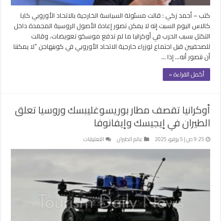
أوكرانيا
كتب – أحمد زكي : قالت مسئولة السياسة الخارجية بالاتحاد الأوروبي كايا
مغلقة
كالاس اليوم السبت إنه لا يمكن تصور إعادة الأصول الروسية المجمدة داخل
التكتل بسبب الحرب في أوكرانيا ما لم تدفع موسكو تعويضات. وقالت
للصحفيين قبل اجتماع لوزراء خارجية الاتحاد الأوروبي في كوبنهاجن “لا يمكننا
أن نتصور أنه… إذا …
أكمل القراءة »
أوكرانيا تقصف مطار بوريسوغليبسك وروسيا تعلق
الطيران في إيجيسك وإيفانوفا
على
9:25 ص | 5 يوليو، 2025
عالم الطيران
التعليقات
أوكرانيا
تقصف
مطار
بوريسوغليبسك
وروسيا
تعلق
الطيران
في