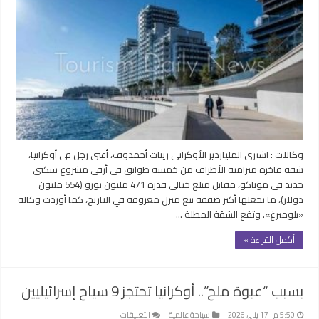
رجل
في
أوكرانيا
يشتري
شقة
فاخرة
في
موناكو
مقابل
مبلغ
خيالي
وكالات : اشترى الملياردير الأوكراني رينات أحمدوف، أغنى رجل في أوكرانيا،
مغلقة
شقة فاخرة مترامية الأطراف من خمسة طوابق في أرقى مشروع سكني
جديد في موناكو، مقابل مبلغ خيالي قدره 471 مليون يورو (554 مليون
دولار)، ما يجعلها أكبر صفقة بيع منزل معروفة في التاريخ، كما أوردت وكالة
«بلومبرغ». وتقع الشقة المطلة …
أكمل القراءة »
بسبب “عبوة ملح”.. أوكرانيا تحتجز 9 سياح إسرائيليين
على
5:50 م | 17 يناير، 2026
سياحة عالمية
التعليقات