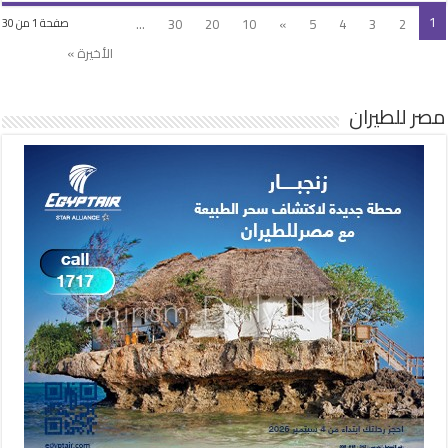
1
...
30
20
10
»
5
4
3
2
صفحة 1 من 30
الأخيرة »
مصر للطيران