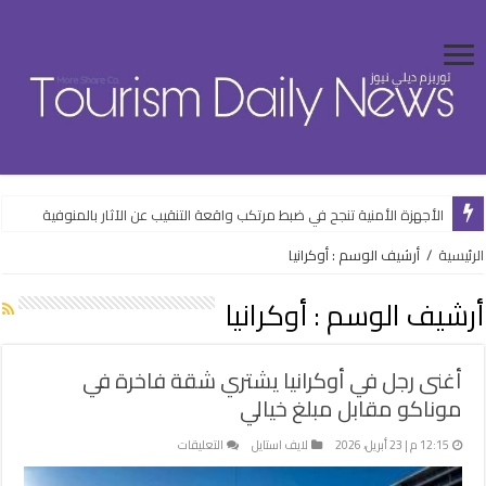
“القابضة للسياحة والفنادق” تستهدف 5.5 مليار جنيه صافي ربح خلال 2026-2027
الأجهزة الأمنية تنجح في ضبط مرتكب واقعة التنقيب عن الآثار بالمنوفية
الرئيسية
/
أرشيف الوسم : أوكرانيا
أرشيف الوسم :
أوكرانيا
أغنى رجل في أوكرانيا يشتري شقة فاخرة في
موناكو مقابل مبلغ خيالي
على
12:15 م | 23 أبريل، 2026
لايف استايل
التعليقات
أغنى