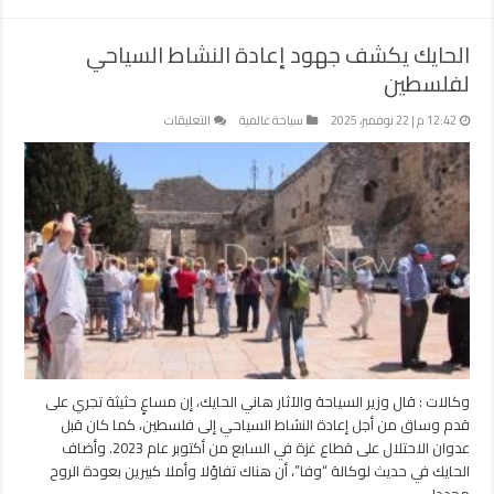
الحايك يكشف جهود إعادة النشاط السياحي
لفلسطين
على
12:42 م | 22 نوفمبر، 2025
سياحة عالمية
التعليقات
الحايك
يكشف
جهود
إعادة
النشاط
السياحي
لفلسطين
مغلقة
وكالات : قال وزير السياحة والآثار هاني الحايك، إن مساعٍ حثيثة تجري على
قدم وساق من أجل إعادة النشاط السياحي إلى فلسطين، كما كان قبل
عدوان الاحتلال على قطاع غزة في السابع من أكتوبر عام 2023. وأضاف
الحايك في حديث لوكالة “وفا”، أن هناك تفاؤلا وأملا كبيرين بعودة الروح
مجددا …