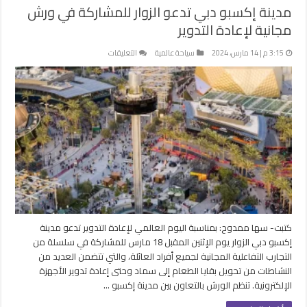
مدينة إكسبو دبي تدعو الزوار للمشاركة في ورش
مجانية لإعادة التدوير
على
3:15 م | 14 مارس، 2024
سياحة عالمية
التعليقات
مدينة
إكسبو
دبي
تدعو
الزوار
للمشاركة
في
ورش
مجانية
لإعادة
التدوير
مغلقة
كتبت- سها ممدوح: بمناسبة اليوم العالمي لإعادة التدوير تدعو مدينة
إكسبو دبي الزوار يوم الإثنين المقبل 18 مارس للمشاركة في سلسلة من
التجارب التفاعلية المجانية لجميع أفراد العائلة، والتي تتضمن العديد من
النشاطات من تحويل بقايا الطعام إلى سماد وحتى إعادة تدوير الأجهزة
الإلكترونية. تنظم الورش بالتعاون بين مدينة إكسبو …