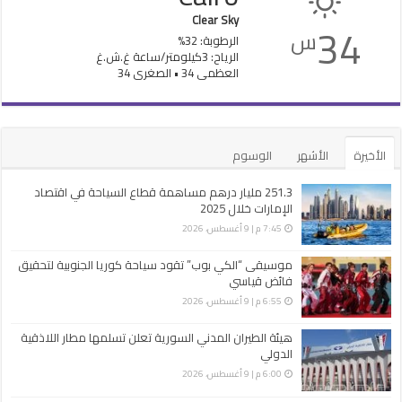
Clear Sky
34
س
الرطوبة: 32%
الرياح: 3كيلومتر/ساعة غ.ش.غ
العظمى 34 • الصغرى 34
الأخيرة
الأشهر
الوسوم
251.3 مليار درهم مساهمة قطاع السياحة في اقتصاد
الإمارات خلال 2025
7:45 م | 9 أغسطس، 2026
موسيقى “الكي بوب” تقود سياحة كوريا الجنوبية لتحقيق
فائض قياسي
6:55 م | 9 أغسطس، 2026
هيئة الطيران المدني السورية تعلن تسلمها مطار اللاذقية
الدولي
6:00 م | 9 أغسطس، 2026