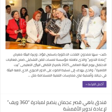
البيئة
تفتتح
معرض
“إعادة
التدوير”
لمؤسسة
لمسات
للفن
التشكيلي
مغلقة
كتبت- سها ممدوح: افتتحت الدكتورة ياسمين فؤاد، وزيرة البيئة معرض
“إعادة التدوير” والذى نظمته مؤسسة لمسات للفن التشكيلي ضمن فعاليات
الاحتفال بيوم البيئة العالمي 2025 بالمركز الثقافى البيئى التعليمى “بيت
القاهرة”، والذى يهدف إلى تسليط الضوء على الدور الحيوي الذي تلعبه البيئة
في حياتنا، وأهمية تبني ممارسات التنمية المستدامة مثل …
أكمل القراءة »
فندق باهي قصر عجمان ينضم لمبادرة “360 ويف”
لإعادة تدوير الأقمشة