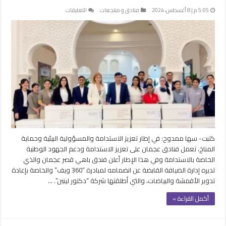
على
5:05 م | 8 أغسطس، 2024
فنادق و منتجعات
التعليقات
فندق
باهي
قصر
عجمان
ينضم
لمبادرة
“360
ويف”
لإعادة
تدوير
الأقمشة
مغلقة
كتبت- سها ممدوح: في إطار تعزيز الاستدامة والمسؤولية البيئية وحماية
المناخ، تعمل فنادق عجمان على تعزيز الاستدامة ودعم الجهود الوطنية
الخاصة بالاستدامة وفي هذا الإطار أعلن فندق باهي قصر عجمان والذي
تديره إدارة الضيافة القابضة عن انضمامه لمبادرة “360 ويف” والخاصة بإعادة
تدوير الأقمشة والبياضات، والتي أطلقتها شركة “دكتور لينين”. …
أكمل القراءة »