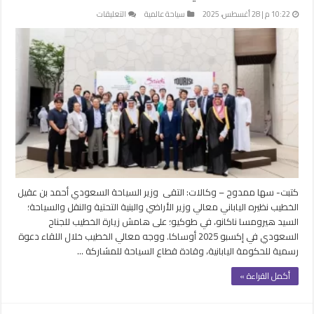
على
10:22 م | 28 أغسطس، 2025
سياحة عالمية
التعليقات
السعودية
تعزز
علاقاتها
مع
اليابان
وتستعرض
ريادتها
السياحية
في
إكسبو
أوساكا
مغلقة
كتبت- سها ممدوح – وكالات: التقى وزير السياحة السعودي أحمد بن عقيل
الخطيب نظيره الياباني معالي وزير الأراضي والبنية التحتية والنقل والسياحة؛
السيد هيرومسا ناكانو، في طوكيو؛ على هامش زيارة الخطيب للجناح
السعودي في إكسبو 2025 أوساكا. ووجه معالي الخطيب خلال اللقاء دعوة
رسمية للحكومة اليابانية، وقادة قطاع السياحة للمشاركة …
أكمل القراءة »