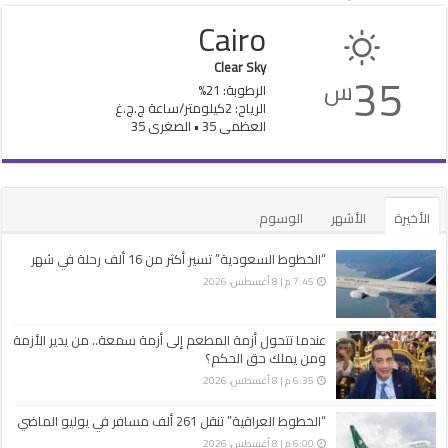
Cairo
Clear Sky
35
س
الرطوبة: 21%
الرياح: 2كيلومتر/ساعة ج.ج.غ
العظمى 35 • الصغرى 35
الأخيرة
الأشهر
الوسوم
“الخطوط السعودية” تسير أكثر من 16 ألف رحلة في شهر
7:45 م | 8 أغسطس، 2026
عندما تتحول أزمة المطعم إلى أزمة سمعة.. من يدير الأزمة
ومن يملك حق الحكم؟
6:35 م | 8 أغسطس، 2026
“الخطوط العراقية” تنقل 261 ألف مسافر في يوليو الماضي
6:00 م | 8 أغسطس، 2026