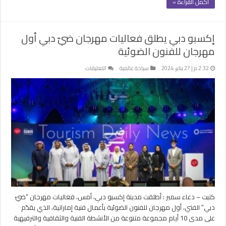
أكمل القراءة »
إكسبو دبي يطلق فعاليات مهرجان ضيّ دبي أول
مهرجان للفنون الضوئية
على
2:32 م | 27 يناير، 2024
سياحة عالمية
التعليقات
إكسبو
دبي
يطلق
فعاليات
مهرجان
ضيّ
دبي
أول
مهرجان
للفنون
الضوئية
مغلقة
كتبت – دعاء سمير : أطلقت مدينة إكسبو دبي، أمس، فعاليات مهرجان “ضيّ
دبي” الفني، أول مهرجان للفنون الضوئية بأعمال فنية إماراتية، الذي يقدّم
على مدى 10 أيام مجموعة متنوعة من الأنشطة الفنية والثقافية والترفيهية