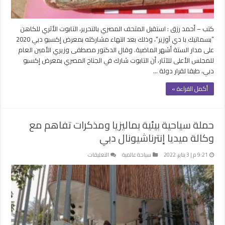
المشاركة
في
اكسبو
كتب – أحمد رزق : استقبل المتحف المصري بالتحرير، التابوت الأثري للكاهن
دبي
”بسماتيك با دي آوزير“، وذلك بعد انتهاء مشاركته بمعرض إكسبو دبي 2020
مغلقة
على مدار الستة أشهر الماضية. وقال الدكتور مصطفى وزيري الأمين العام
للمجلس الأعلى للآثار، أن التابوت شارك في الجناح المصري بمعرض إكسبو
دبي، طبقا لقرار دولة …
أكمل القراءة »
حملة سياحية بيئية بماليزيا ومذكرات تفاهم مع
وكالة ميديا إنترناشيونال دبي
على
9:21 م | 3 يناير، 2022
سياحة عالمية
التعليقات
حملة
سياحية
بيئية
بماليزيا
ومذكرات
تفاهم
مع