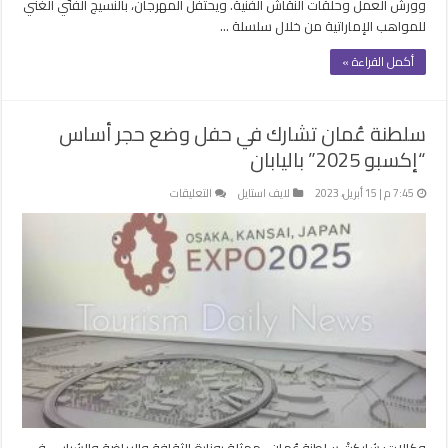
وورش العمل وحلقات النقاش الفنية. ويحتفل المهرجان، بالنسيج الفنّي الغني
للمواهب الإماراتية من خلال سلسلة …
أكمل القراءة »
سلطنة عُمان تشارك في حفل وضع حجر أساس
“إكسبو 2025” باليابان
على
7:45 م | 15 أبريل، 2023
لايف استايل
التعليقات
سلطنة
عُمان
تشارك
في
حفل
وضع
حجر
أساس
“إكسبو
2025”
باليابان
مغلقة
وكالات: شاركتْ سلطنة عُمان -ممثلة بوزارة الثقافة والرياضة والشباب- في