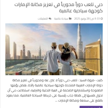
دبي تلعب دوراً محورياً في تعزيز مكانة الإمارات
كوجهة سياحية عالمية
على
9:33 ص | 28 يونيو، 2025
سياحة عالمية
التعليقات
دبي
تلعب
دوراً
محورياً
في
تعزيز
مكانة
الإمارات
كوجهة
سياحية
عالمية
مغلقة
كتبت -مروة السيد : تلعب دبي دوراً لا غنى عنه ومحورياً في تعزيز مكانة
دولة الإمارات العربية المتحدة كوجهة سياحية عالمية رائدة. بفضل رؤيتها
الطموحة واستثماراتها الضخمة في البنية التحتية والترفيه، استطاعت دبي أن
تحول نفسها إلى نقطة جذب رئيسية على خريطة السياحة العالمية، مما يعود
بالنفع على سمعة ومكانة الإمارات …