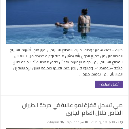
السياح
المطعمين
لكل
الدول
يدشن
مرحلة
جديدة
من
كتبت – دعاء سمير : وصف خبراء بالقطاع السياحي، قرار فتح تأشيرات السياح
الانتعاش
المطعمين من جميع الدول بأنه يدشن مرحلة نوعية جديدة من الانتعاش
مغلقة
للقطاع السياحي في دولة الإمارات بعد أن حقق معدلات أداء جيدة خلال
جائحة «كوفيد19». وقالوا في تصريحات نقلتها صحيفة البيان الإماراتية إن
القرار يأتي في توقيت مهم …
أكمل القراءة »
دبي تسجل قفزة نمو عالية في حركة الطيران
الخاص خلال العام الجاري
على
10:22 م | 8 مايو، 2021
سياحة عالمية
التعليقات
دبي