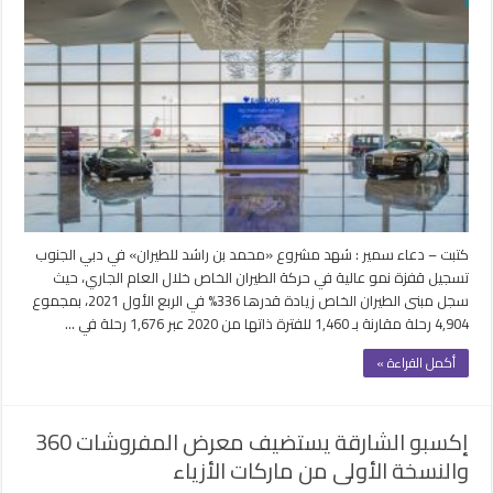
تسجل
قفزة
نمو
عالية
في
حركة
الطيران
الخاص
خلال
العام
الجاري
كتبت – دعاء سمير : شهد مشروع «محمد بن راشد للطيران» في دبي الجنوب
مغلقة
تسجيل قفزة نمو عالية في حركة الطيران الخاص خلال العام الجاري، حيث
سجل مبنى الطيران الخاص زيادة قدرها 336% في الربع الأول 2021، بمجموع
4,904 رحلة مقارنة بـ 1,460 للفترة ذاتها من 2020 عبر 1,676 رحلة في …
أكمل القراءة »
إكسبو الشارقة يستضيف معرض المفروشات 360
والنسخة الأولى من ماركات الأزياء