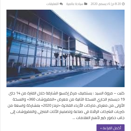
على
8:20 م | 6 ديسمبر، 2020
سياحة عالمية
التعليقات
إكسبو
الشارقة
يستضيف
معرض
المفروشات
360
والنسخة
الأولى
من
ماركات
الأزياء
مغلقة
كتبت – مروة السيد : يستضيف مركز إكسبو الشارقة خلال الفترة من 14 حتى
19 ديسمبر الجاري النسخة الثانية من معرض «المفروشات 360» والنسخة
الأولى من معرض ماركات الأزياء الفاخرة «ترندز 2020» بمشاركة واسعة من
كبريات الشركات الرائدة في صناعة وتصميم الأثاث المنزلي والمفروشات إلى
جانب حضور كبير لأهم العلامات …
أكمل القراءة »