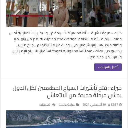
وكالة
ميديا
إنترناشيونال
دبي
مغلقة
كتبت – مروة الشريف : أطلقت هيئة السياحة في ولاية بيراك الماليزية أمس
حملة سياحية بيئية مستدامة، ووقعت عدة مذكرات تفاهم من بينها مع
وكالة ميديا هب إنترناشيونال دبي، وذلك عبر مشاركتها في جناح ماليزيا
بإكسبو دبي 2020 ، فيما تستعد الولاية لعودة استقبال السياح الإماراتيين
والعرب من جديد مع …
أكمل القراءة »
خبراء : فتح تأشيرات السياح المطعمين لكل الدول
يدشن مرحلة جديدة من الانتعاش
على
12:37 م | 30 أغسطس، 2021
سياحة عالمية
التعليقات
خبراء
:
فتح
تأشيرات