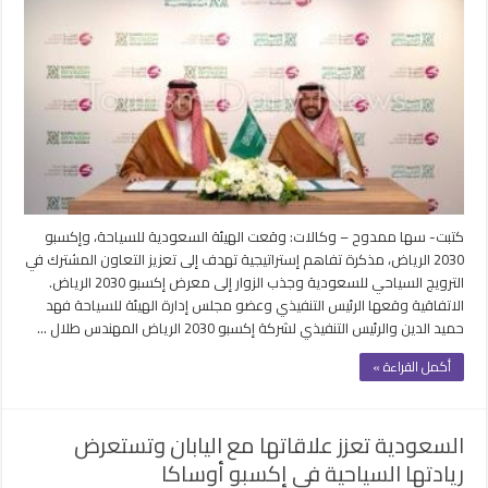
تفاهم
بين”سياحة
السعودية”
و”إكسبو”
لتعزيز
تجربة
زوار
المعرض
الدولي
مغلقة
كتبت- سها ممدوح – وكالات: وقعت الهيئة السعودية للسياحة، وإكسبو
2030 الرياض، مذكرة تفاهم إستراتيجية تهدف إلى تعزيز التعاون المشترك في
الترويج السياحي للسعودية وجذب الزوار إلى معرض إكسبو 2030 الرياض.
الاتفاقية وقعها الرئيس التنفيذي وعضو مجلس إدارة الهيئة للسياحة فهد
حميد الدين والرئيس التنفيذي لشركة إكسبو 2030 الرياض المهندس طلال …
أكمل القراءة »
السعودية تعزز علاقاتها مع اليابان وتستعرض
ريادتها السياحية في إكسبو أوساكا