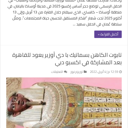
الحفل الرسمي لوضع حجر أساس إكسبو 2025 في مدينة أوساكا باليابان، في
منطقة أوساكا – كانساي، الذي سيقام خلال الفترة من 13 أبريل وإلى 13
أكتوبر 2025 تحت شعار “ابتكار المستقبل لتحسين حياة المجتمعات”، ومثّل
سلطنة عُمان في الحفل سعيد …
أكمل القراءة »
تابوت الكاهن بسماتيك با دي آوزير يعود للقاهرة
بعد المشاركة في اكسبو دبي
على
12:59 م | 4 أبريل، 2022
توريزم نيوز
التعليقات
تابوت
الكاهن
بسماتيك
با
دي
آوزير
يعود
للقاهرة
بعد