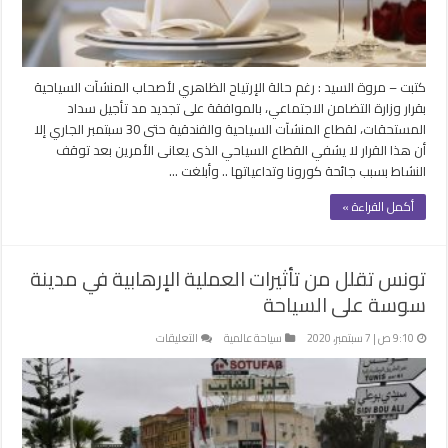
لقرار
التأمينات
مغلقة
كتبت – مروة السيد : رغم حالة الإرتياح الظاهري لأصحاب المنشآت السياحية
بقرار وزارة التضامن الاجتماعي، بالموافقة على تجديد مد تأجيل سداد
المستحقات، لقطاع المنشآت السياحية والفندقية حتى 30 سبتمبر الجاري إلا
أن هذا القرار لا يشفي القطاع السياحي الذى يعانى الأمرين بعد توقف
النشاط بسبب جائحة كورونا وتداعياتها .. وأبلغت …
أكمل القراءة »
تونس تقلل من تأثيرات العملية الإرهابية في مدينة
سوسة على السياحة
على
9:10 ص | 7 سبتمبر، 2020
سياحة عالمية
التعليقات
تونس
تقلل
من
تأثيرات
العملية