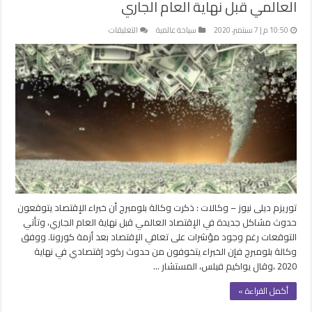
العالمي قبل نهاية العام الجاري
على
10:50 م | 7 سبتمبر، 2020
سياحة عالمية
التعليقات
بلومبرج
تتوقع
مشاكل
جديدة
في
الإقتصاد
العالمي
قبل
نهاية
العام
الجاري
مغلقة
توريزم ديلى نيوز – وكالات : ذكرت وكالة بلومبرج أن خبراء الإقتصاد يتوقعون
حدوث مشاكل جديدة في الإقتصاد العالمي قبل نهاية العام الجاري، وتأتي
التوقعات رغم وجود مؤشرات على تعافي الإقتصاد بعد أزمة كورونا. ووفق
وكالة بلومبرج فإن الخبراء يتخوفون من حدوث ركود إقتصادي في نهاية
2020 ،وقال يواكيم فيلس، المستشار …
أكمل القراءة »