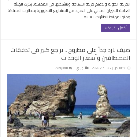
الحركة الجوية وتدعيم حركة السياحة وتنشيطها في المملكة. ركزت الهيئة
العامة للطيران المدني على العديد من المشاريع التطويرية بمطارات المملكة
ومنها مهابط الطائرات الغربية …
أكمل القراءة »
صيف بارد جداً على مطروح .. تراجع كبير فى تدفقات
المصطافين وأسعار الوحدات
على
10:31 ص | 7 سبتمبر، 2020
تجربتي
التعليقات
صيف
بارد
جداً
على
مطروح
..
تراجع
كبير
فى
تدفقات
المصطافين