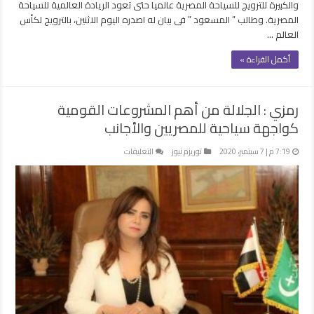
والكبيرة للترويج للسياحة المصرية عالميا حتى تعود الريادة العالمية للسياحة
المصرية. وطالب ” المسعود ” فى بيان له اصدره اليوم الاثنين، بالترويج لكأس
العالم …
أكمل القراءة »
رمزي : الجلالة من أهم المشروعات القومية
كواجهة سياحية للمصريين والأجانب
على
7:19 م | 7 سبتمبر، 2020
توريزم نيوز
التعليقات
رمزي
:
الجلالة
من
أهم
المشروعات
القومية
كواجهة
سياحية
للمصريين
والأجانب