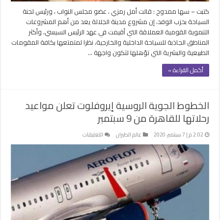
مغلقة
كتبت – سها ممدوح : قالت أمل رمزي ، عضو مجلس النواب ، ورئيس لجنة
السياحة بحزب الوفد، إن مشروع مدينة الجلالة يعد من أهم المشروعات
التنموية القومية العملاقة التي أقيمت في عهد الرئيس السيسي، وأكثر
المناطق الجاذبة للسياحة الداخلية والخارجية، نظرا لمتمتعها بكافة المقومات
الطبيعية والبشرية التي تؤهلها لتكون واجهة …
أكمل القراءة »
الخطوط الجوية الروسية إيروفلوت تعلن مواعيد
رحلاتها للقاهرة من 9 سبتمبر
على
2:02 م | 7 سبتمبر، 2020
عالم الطيران
التعليقات
الخطوط
الجوية
الروسية
إيروفلوت
تعلن
مواعيد
رحلاتها
للقاهرة