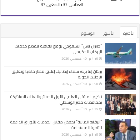
العظمى 37 • الصغرى 37
الأخيرة
الأشهر
الوسوم
“طيران ناس” السعودي يوقع اتفاقية لتقديم خدمات
الإركاب الحكومي
4:10 م | 10 أغسطس، 2026
بركان إتنا يربك سماء إيطاليا.. إغلاق مطار كاتانيا وتعليق
الرحلات الجوية
3:50 م | 10 أغسطس، 2026
تنظيم الملتقى العلمي الأول للحفائر والبعثات المشتركة
بمحافظات مصر الوسطي
3:35 م | 10 أغسطس، 2026
“الرقابة المالية” تخفض مقابل الخدمات للأوراق الداعمة
للتنمية المستدامة
3:15 م | 10 أغسطس، 2026