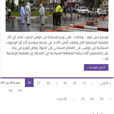
الإرهابية
في
مدينة
سوسة
على
السياحة
مغلقة
توريزم ديلى نيوز – وكالات : نفى وزير السياحة فى تونس الحبيب عمار، أي تأثر
للعملية الإرهابية التي وقعت أمس الأحد، في مدينة سوسة أحد أبرز الوجهات
السياحية في تونس، على القطاع السياحي في الجهة. وقال الوزير في رده
على الصحفيين أثناء زيارته للمنطقة السياحية في المدينة، إن العملية الإرهابية
لم …
أكمل القراءة »
38
« الأولى
...
10
20
30
«
36
37
صفحة 38 من 587
40
39
»
50
60
70
...
الأخيرة »