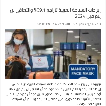
إيرادات السياحة العربية تتراجع 69.1% والتعافى لن
يتم قبل 2024
على
10:22 م | 7 سبتمبر، 2020
سياحة عالمية
التعليقات
إيرادات
السياحة
العربية
تتراجع
69.1%
والتعافى
لن
يتم
قبل
2024
مغلقة
توريزم ديلى نيوز – وكالات : كشفت منظمة السياحة العربية عن انكماش
إيرادات السياحة بالعالم العربى 69.1% موضحة أن التعافى لن يتم قبل 2024,
أوضح رئيس المنظمة العربية للسياحة الدكتور بندر بن فهد آل فهيد فى التقرير
الخامس لتأثيرات جائحة كورونا على قطاعى السياحة والسفر أن السياحة
العربية قد سجلت …