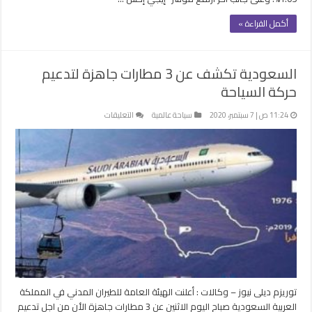
في
مستهل
أكمل القراءة »
تداولات
البورصة
مغلقة
السعودية تكشف عن 3 مطارات جاهزة لتدعيم
حركة السياحة
على
11:24 ص | 7 سبتمبر، 2020
سياحة عالمية
التعليقات
السعودية
تكشف
عن
3
مطارات
جاهزة
لتدعيم
حركة
السياحة
مغلقة
توريزم ديلى نيوز – وكالات : أعلنت الهيئة العامة للطيران المدني في المملكة
العربية السعودية صباح اليوم الاثنين عن 3 مطارات جاهزة الأن من اجل تدعيم