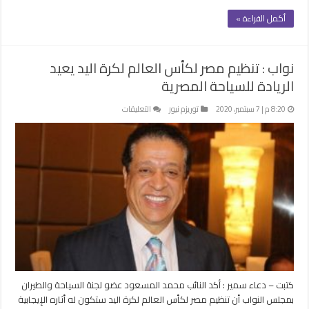
أكمل القراءة »
نواب : تنظيم مصر لكأس العالم لكرة اليد يعيد
الريادة للسياحة المصرية
على
8:20 م | 7 سبتمبر، 2020
توريزم نيوز
التعليقات
نواب
:
تنظيم
مصر
لكأس
العالم
لكرة
اليد
يعيد
الريادة
للسياحة
المصرية
كتبت – دعاء سمير : أكد النائب محمد المسعود عضو لجنة السياحة والطيران
مغلقة
بمجلس النواب أن تنظيم مصر لكأس العالم لكرة اليد ستكون له أثاره الإيجابية