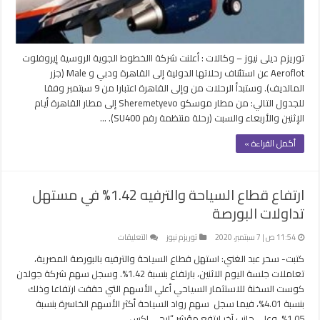
من
9
سبتمبر
مغلقة
توريزم ديلى نيوز – وكالات : أعلنت شركة االخطوط الجوية الروسية إيروفلوت
Aeroflot عن استئناف رحلاتها الدولية إلى القاهرة ودبي و Male (جزر
المالديف). وستبدأ الرحلات من وإلى القاهرة اعتبارا من 9 سبتمبر وفقا
للجدول التالي: من مطار موسكو Sheremetyevo إلى مطار القاهرة أيام
الإثنين والأربعاء والسبت (رحلة منتظمة رقم SU400). …
أكمل القراءة »
ارتفاع قطاع السياحة والترفيه 1.42% في مستهل
تداولات البورصة
على
11:54 ص | 7 سبتمبر، 2020
توريزم نيوز
التعليقات
ارتفاع
كتبت- سحر عبد الغني: استهل قطاع السياحة والترفيه بالبورصة المصرية،
قطاع
تعاملات جلسة اليوم الاثنين، بارتفاع بنسبة 1.42%. وسجل سهم شركة جولدن
السياحة
كوست السخنة للاستثمار السياحي أعلي الأسهم التي حققت ارتفاعا وذلك
والترفيه
بنسبة 4.01%، فيما سجل سهم رواد السياحة أكثر الأسهم الخاسرة بنسبة
1.42%
1.05%. وعلى جانب آخر ارتفع مؤشر “إيجي إكس …