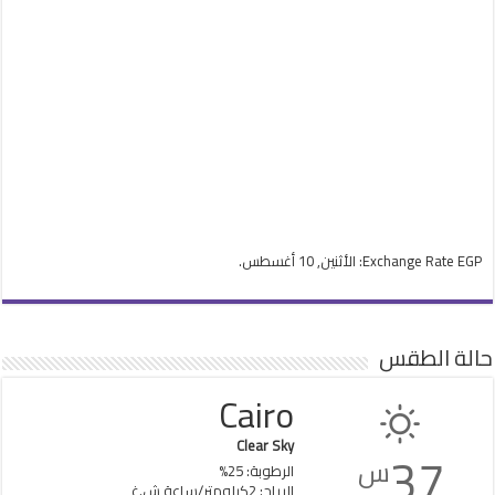
EGP
Exchange Rate
: الأثنين, 10 أغسطس.
حالة الطقس
Cairo
Clear Sky
37
س
الرطوبة: 25%
الرياح: 2كيلومتر/ساعة ش.غ