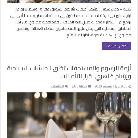
وأسعار
كتبت – دعاء سمير : كشف أصحاب شركات تسويق عقارى وسماسرة عن
الوحدات
تراجع كبير فى حركة تدفقات المصطافين إلى محافظة مطروح مما أدى إلى
مغلقة
تراجع فى أسعار الوحدات خلال هذا الصيف . فمحافظة مطروح، من أكثر
المناطق الساحلية التى يقبل عليها المصطافون لقضاء العطلة، وتنافس
مطروح الإسكندرية بقوة، نظراً لما تتمتع …
أكمل القراءة »
أزمة الرسوم والمستحقات تخنق المنشآت السياحية
وإرتياح ظاهري لقرار التأمينات
على
9:55 ص | 7 سبتمبر، 2020
قضايا وآراء
التعليقات
أزمة
الرسوم
والمستحقات
تخنق
المنشآت
السياحية
وإرتياح
ظاهري