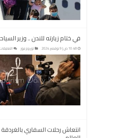
في ختام زيارته للندن .. وزير السيا
10:48 ص | 9 نوفمبر، 2024
توريزم نيوز
التعليقات
انتعاش رحلات السفاري بالغردقة 
العالم