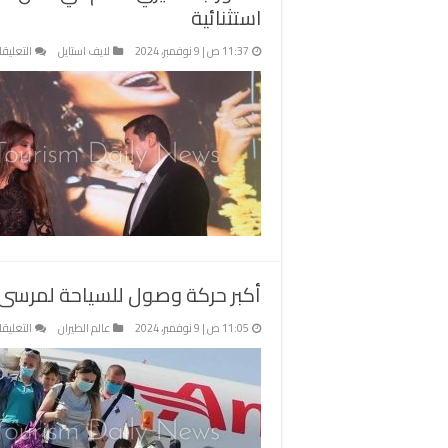
استثنائية
11:37 ص | 9 نوفمبر، 2024
لايف استايل
التعليق
أكبر حركة وصول للسياحة لمرسى علم .. 36 رحلة طيران
11:05 ص | 9 نوفمبر، 2024
عالم الطيران
التعليق