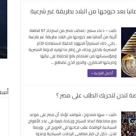
هريب
ثال
رعوني
لى
غلقة
صر
كتبت – دعاء سمير : تمكنت مصر من استرداد 67 قطعة
ترد
أثرية من ألمانيا بعد خروجها من البلاد بطريقة غير شرعية
6
. ياتي ذلك استمراراً للجهود الحثيثة لاستعادة الآثار
طعة
المصرية بالخارج وذلك في إطار ما توليه الدولة المصرية
رية
ومؤسساتها من اهتمام بالغ للحفاظ على تراثها
ن
وتاريخها الحضاري، والدور الذي تضطلع …
مانيا
عد
أكمل القراءة »
روجها
ن
بلاد
أسعا
صة لندن لتحريك الطلب على مصر ؟
طريقة
ر
لى
رعية
ذا
غلقة
كتبت – سها ممدوح : شواهد تؤكد أن مصر على موعد
دمت
مع مضاعفة اعداد السياح وزيادة كبيرة في عدد الأفواج
ارة
السياحية الوافدة عقب نجاحها في الترويج في بورصة
سياحة
لندن ، حتى ان كبار منظمي الرحلات السياحية وعدوا
ي