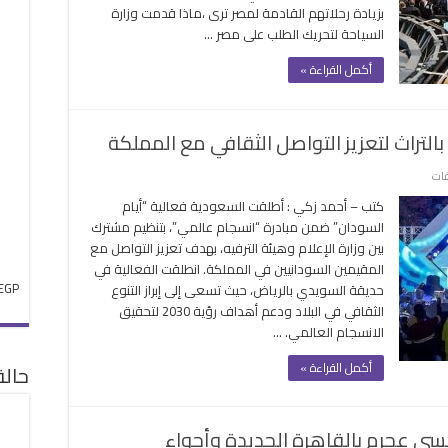
بزيادة رحلاتهم القادمة لمصر ترى ،ماذا قدمت وزارة
ورصة
السياحة لتحريك الطلب على مصر …
دن
حريك
أكمل القراءة »
لطلب
لى
صر
التراث لتعزيز التواصل الثقافي مع المملكة
غلقة
على
قات
أيام
كتب – أحمد زكي : أطلقت السعودية فعالية “أيام
السودان
السودان” ضمن مبادرة “انسجام عالمي”، بتنظيم مشترك
في
بين وزارة الإعلام وهيئة الترفيه، بهدف تعزيز التواصل مع
الرياض
المقيمين السودانيين في المملكة. انطلقت الفعالية في
واحتفاء
EGP
حديقة السويدي بالرياض، حيث تسعى إلى إبراز التنوع
بالتراث
الثقافي في البلاد ودعم أهداف رؤية 2030 لتحقيق
لتعزيز
الانسجام العالمي. …
التواصل
الثقافي
أكمل القراءة »
حال
مع
المملكة
مغلقة
ي عجرم بالقاهرة الجديدة وأجواء