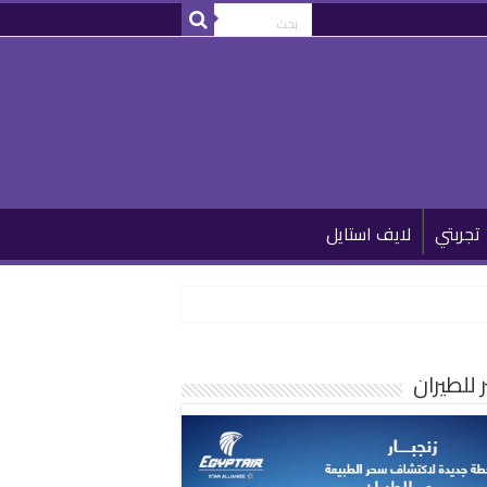
تجربتي
لايف استايل
للطيران