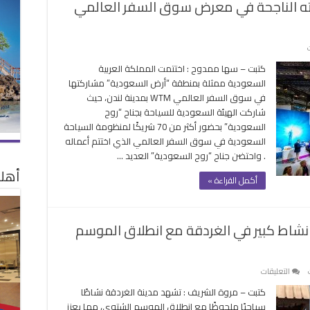
ته الناجحة في معرض سوق السفر العالمي
على
جناح
كتبت – سها ممدوح : اختتمت المملكة العربية
روح
السعودية ممثلة بمنطقة “أرض السعودية” مشاركتها
السعودية
في سوق السفر العالمي WTM بمدينة لندن، حيث
يختتم
شاركت الهيئة السعودية للسياحة بجناح “روح
مشاركته
السعودية” بحضور أكثر من 70 شريكًا لمنظومة السياحة
الناجحة
السعودية في سوق السفر العالمي الذي اختتم أعماله
في
. واحتضن جناح “روح السعودية” العديد …
معرض
أهلا
سوق
أكمل القراءة »
السفر
العالمي
بلندن
نشاط كبير في الغردقة مع انطلاق الموسم
مغلقة
على
التعليقات
وجهة
كتبت – مروة الشريف : تشهد مدينة الغردقة نشاطًا
مفضلة
سياحيًا ملحوظًا مع انطلاق الموسم الشتوي، مما يعزز