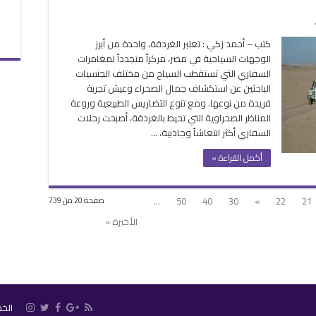
على
انتعاش
كتب – أحمد زكي : تعتبر الغردقة، واحدة من أبرز
رحلات
الوجهات السياحية في مصر، مركزاً متجدداً لمغامرات
السفاري
السفاري التي تستقطب السياح من مختلف الجنسيات
بالغردقة
الباحثين عن استكشاف جمال الصحراء وعيش تجربة
ومغامرة
فريدة من نوعها. ومع تنوع التضاريس الطبيعية وروعة
الصحراء
المناظر الصحراوية التي تحيط بالغردقة، أصبحت رحلات
تجذب
السفاري أكثر انتعاشاً وجاذبية، …
السياح
من
أكمل القراءة »
أنحاء
العالم
مغلقة
...
50
40
30
»
22
21
صفحة 20 من 739
الأخيرة »
الخ