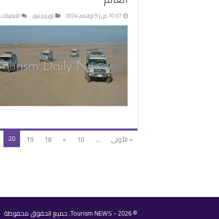
10:07 ص | 9 نوفمبر، 2024
توريزم نيوز
التعليقات
20
« الأولى
...
10
«
18
19
© 2026 - Tourism NEWS. جميع الحقوق محفوظة