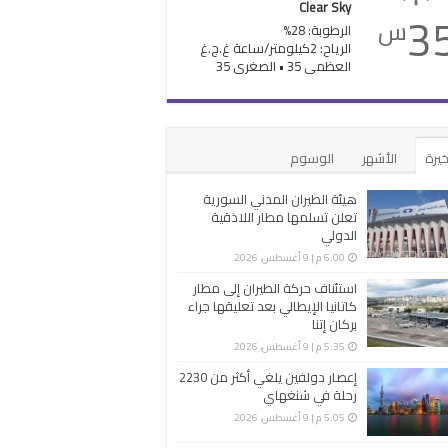
Clear Sky
3
س
الرطوبة: 28%
الرياح: 2كيلومتر/ساعة غ.ج.غ
العظمى 35 • الصغرى 35
خيرة
الأشهر
الوسوم
هيئة الطيران المدني السورية
تعلن تسلمها مطار اللاذقية
الدولي
6:00 م | 9 أغسطس، 2026
استئناف حركة الطيران إلى مطار
كاتانيا الإيطالي بعد تعليقها جراء
بركان إتنا
5:35 م | 9 أغسطس، 2026
إعصار دولفين يلغي أكثر من 2230
رحلة في شنغهاي
5:05 م | 9 أغسطس، 2026