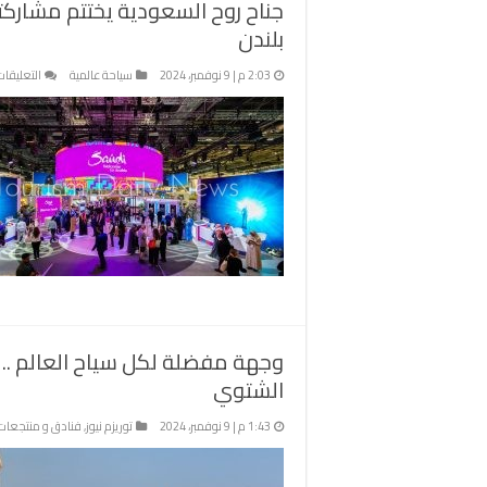
جناح روح السعودية يختتم مشارك
بلندن
2:03 م | 9 نوفمبر، 2024
سياحة عالمية
التعليقات
وجهة مفضلة لكل سياح العالم .. 
الشتوي
1:43 م | 9 نوفمبر، 2024
توريزم نيوز
,
فنادق و منتجعات