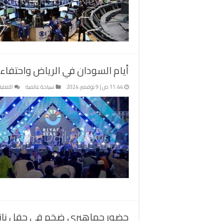
ب
لن
لت
ا
ع
م
أيام السودان في الرياض واحتفاء ب
؟
م
11:44 ص | 9 نوفمبر، 2024
سياحة عالمية
التعلي
حضور جماهيري ضخم في حفل نانس