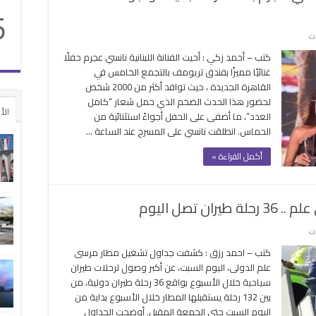
5
على
ات
حضور
كتب – أحمد زكي : أحيت الفنانة اللبنانية نانسي عجرم حفلًا
جماهيري
غنائيًا مميزًا بفندق تريومف بالتجمع الخامس في
ضخم
القاهرة الجديدة ، حيث توافد أكثر من 2000 شخص
في
لحضور هذا الحدث الضخم الذي حمل شعار “كامل
حفل
الأ
العدد”، ما أضفى على الحفل أجواءً استثنائية من
نانسي
الحماس. انطلقت نانسي على المسرح عند الساعة …
عجرم
بالقاهرة
أكمل القراءة »
الجديدة
وأجواء
استثنائية
 تصل اليوم
مغلقة
على
ات
أكبر
كتب – احمد رزق : كشفت جداول تشغيل مطار مرسى
حركة
علم الدولى، اليوم السبت، عن أكبر وصول لرحلات طيران
وصول
سياحية خلال الأسبوع بواقع 36 رحلة طيران دولية، من
للسياحة
بين 132 رحلة يستقبلها المطار خلال الأسبوع بداية من
لمرسى
اليوم السبت حتى الجمعة المقبل. أوضحت الجداول
علم