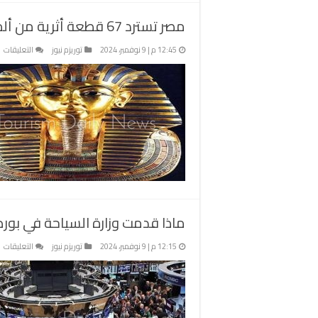
ت
مصر تسترد 67 قطعة أثرية من ألمانيا بعد خروجها من البلاد بطريقة غير شرعية
تم
ف
ع
12:45 م | 9 نوفمبر، 2024
توريزم نيوز
التعليقات
م
م
تس
7
ق
أث
م
أل
ب
خ
م
ال
ماذا قدمت وزارة السياحة في بور
ب
غي
ع
12:15 م | 9 نوفمبر، 2024
توريزم نيوز
التعليقات
ش
ما
م
ق
وز
ال
ف