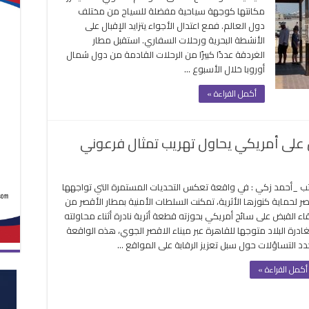
لكل
مكانتها كوجهة سياحية مفضلة للسياح من مختلف
سياح
دول العالم. فمع اعتدال الأجواء يتزايد الإقبال على
العالم
الأنشطة البحرية ورحلات السفاري. استقبل مطار
..
الغردقة عددًا كبيرًا من الرحلات القادمة من دول شمال
نشاط
أوروبا خلال الأسبوع …
كبير
في
أكمل القراءة »
الغردقة
مع
انطلاق
بض على أمريكي يحاول تهريب تمثال فرعوني
الموسم
الشتوي
لى
مغلقة
ار
ب _أحمد زكي : في واقعة تعكس التحديات المستمرة التي تواجهها
صر
ر لحماية كنوزها الأثرية، تمكنت السلطات الأمنية بمطار الأقصر من
ي
قاء القبض على سائح أمريكي بحوزته قطعة أثرية نادرة أثناء محاولته
يدي
ادرة البلاد متوجها للقاهرة عبر ميناء الاقصر الجوي، هذه الواقعة
سياح
دد التساؤلات حول سبل تعزيز الرقابة على المواقع …
لقبض
أكمل القراءة »
لى
مريكي
حاول