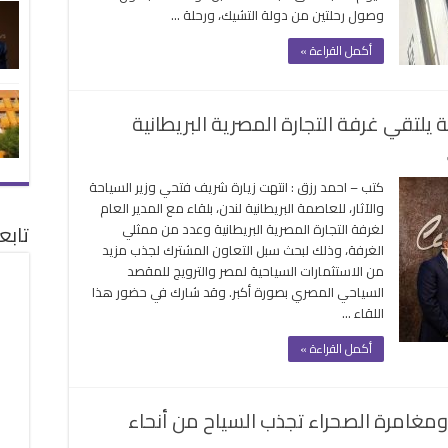
وصول رحلتين من دولة التشيك، ورحلة …
..
36
أكمل القراءة »
رحلة
طيران
تصل
حة يلتقي غرفة التجارة المصرية البريطانية
اليوم
مغلقة
على
في
كتب – احمد رزق : انتهت زيارة شريف فتحي وزير السياحة
ختام
والآثار، للعاصمة البريطانية لندن، بلقاء مع المدير العام
زيارته
تابع
لغرفة التجارة المصرية البريطانية وعدد من ممثلي
للندن
الغرفة، وذلك لبحث سبل التعاون المشترك لجذب مزيد
..
من الاستثمارات السياحية لمصر والترويج للمقصد
وزير
السياحي المصري بصورة أكبر. وقد شارك في حضور هذا
السياحة
اللقاء …
يلتقي
غرفة
أكمل القراءة »
التجارة
المصرية
البريطانية
ومغامرة الصحراء تجذب السياح من أنحاء
مغلقة