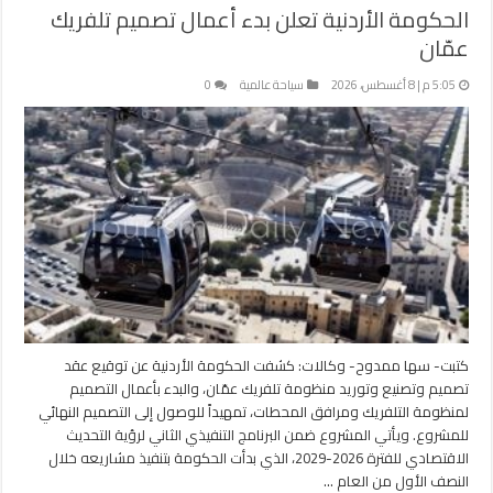
الحكومة الأردنية تعلن بدء أعمال تصميم تلفريك
عمّان
5:05 م | 8 أغسطس، 2026
سياحة عالمية
0
كتبت- سها ممدوح- وكالات: كشفت الحكومة الأردنية عن توقيع عقد
تصميم وتصنيع وتوريد منظومة تلفريك عمّان، والبدء بأعمال التصميم
لمنظومة التلفريك ومرافق المحطات، تمهيداً للوصول إلى التصميم النهائي
للمشروع. ويأتي المشروع ضمن البرنامج التنفيذي الثاني لرؤية التحديث
الاقتصادي للفترة 2026-2029، الذي بدأت الحكومة بتنفيذ مشاريعه خلال
النصف الأول من العام …