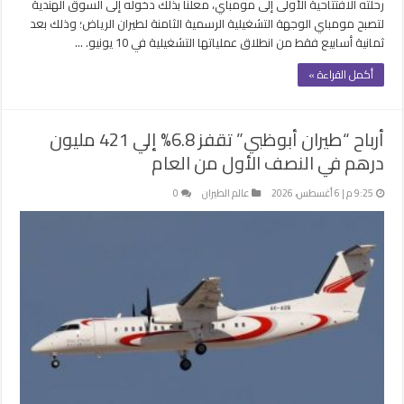
رحلته الافتتاحية الأولى إلى مومباي، معلناً بذلك دخوله إلى السوق الهندية
لتصبح مومباي الوجهة التشغيلية الرسمية الثامنة لطيران الرياض؛ وذلك بعد
ثمانية أسابيع فقط من انطلاق عملياتها التشغيلية في 10 يونيو. …
أكمل القراءة »
أرباح “طيران أبوظبي” تقفز 6.8% إلي 421 مليون
درهم في النصف الأول من العام
9:25 م | 6 أغسطس، 2026
عالم الطيران
0