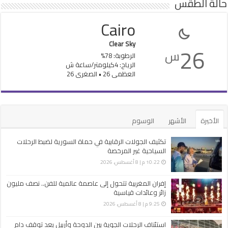
حالة الطقس
Cairo
Clear Sky
26
س
الرطوبة: 78%
الرياح: 4كيلومتر/ساعة ش
العظمى 26 • الصغرى 26
الأخيرة
الأشهر
الوسوم
تكثيف الجولات الرقابية في حماة السورية لضبط الرحلات
السياحية غير ‏المرخصة
10:22 م | 8 أغسطس، 2026
إفران المغربية تتحول إلى عاصمة عالمية للفن.. نصف مليون
زائر وعائدات قياسية
9:25 م | 8 أغسطس، 2026
استئناف الرحلات الجوية بين الدوحة وأربيل بعد توقف دام