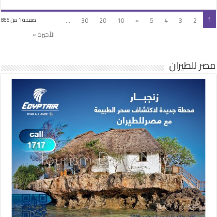
1
...
30
20
10
»
5
4
3
2
صفحة 1 من 866
الأخيرة »
مصر للطيران