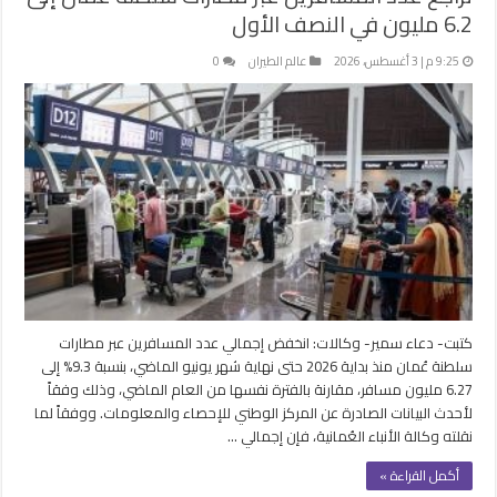
6.2 مليون في النصف الأول
9:25 م | 3 أغسطس، 2026
عالم الطيران
0
كتبت- دعاء سمير- وكالات: انخفض إجمالي عدد المسافرين عبر مطارات
سلطنة عُمان منذ بداية 2026 حتى نهاية شهر يونيو الماضي، بنسبة 9.3% إلى
6.27 مليون مسافر، مقارنة بالفترة نفسها من العام الماضي، وذلك وفقاً
لأحدث البيانات الصادرة عن المركز الوطني للإحصاء والمعلومات. ووفقاً لما
نقلته وكالة الأنباء العُمانية، فإن إجمالي …
أكمل القراءة »