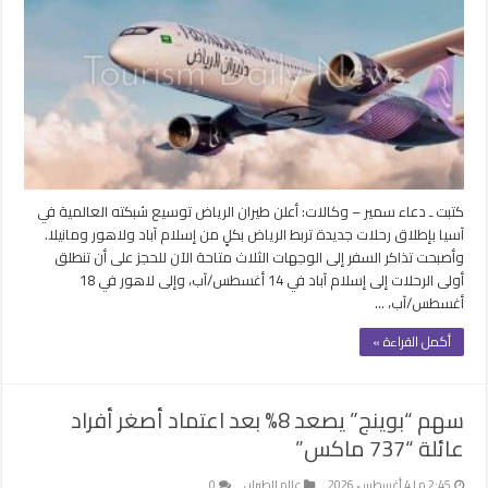
كتبت ـ دعاء سمير – وكالات: أعلن طيران الرياض توسيع شبكته العالمية في
آسيا بإطلاق رحلات جديدة تربط الرياض بكلٍ من إسلام آباد ولاهور ومانيلا.
وأصبحت تذاكر السفر إلى الوجهات الثلاث متاحة الآن للحجز على أن تنطلق
أولى الرحلات إلى إسلام آباد في 14 أغسطس/آب، وإلى لاهور في 18
أغسطس/آب، …
أكمل القراءة »
سهم “بوينج” يصعد 8% بعد اعتماد أصغر أفراد
عائلة “737 ماكس”
2:45 م | 4 أغسطس، 2026
عالم الطيران
0