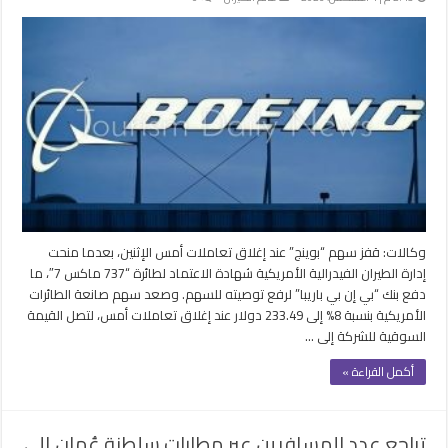
وكالات: قفز سهم “بوينج” عند إغلاق تعاملات أمس الإثنين، بعدما منحت
إدارة الطيران الفيدرالية الأمريكية شهادة الاعتماد لطائرة “737 ماكس 7″، ما
دفع بنك “بي إن بي باريبا” لرفع توصيته للسهم. وصعد سهم صانعة الطائرات
الأمريكية بنسبة 8% إلى 233.49 دولار عند إغلاق تعاملات أمس، لتصل القيمة
السوقية للشركة إلى …
أكمل القراءة »
تراجع عدد المسافرين عبر مطارات سلطنة عُمان إلى