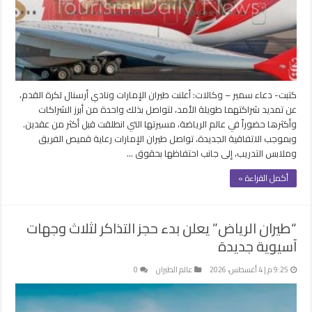
كتبت- دعاء سمير – وكالات: أعلنت طيران الإمارات ونادي أرسنال لكرة القدم،
عن تمديد شراكتهما طويلة الأمد، لتواصل بذلك واحدة من أبرز الشراكات
وأكثرها حضوراً في عالم الرياضة، مسيرتها التي انطلقت قبل أكثر من عقدين.
وبموجب الاتفاقية الجديدة، تواصل طيران الإمارات رعاية قميص الفريق
وملابس التدريب، إلى جانب احتفاظها بحقوق …
أكمل القراءة »
“طيران الرياض” يعلن بدء حجز التذاكر لثلاث وجهات
آسيوية جديدة
9:25 م | 4 أغسطس، 2026
عالم الطيران
0