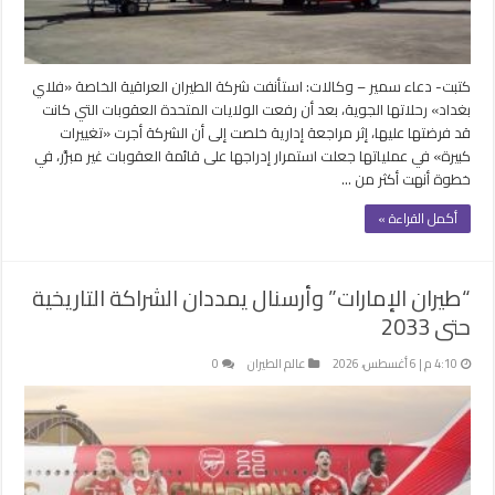
كتبت- دعاء سمير – وكالات: استأنفت شركة الطيران العراقية الخاصة «فلاي
بغداد» رحلاتها الجوية، بعد أن رفعت الولايات المتحدة العقوبات التي كانت
قد فرضتها عليها، إثر مراجعة إدارية خلصت إلى أن الشركة أجرت «تغييرات
كبيرة» في عملياتها جعلت استمرار إدراجها على قائمة العقوبات غير مبرَّر، في
خطوة أنهت أكثر من …
أكمل القراءة »
“طيران الإمارات” وأرسنال يمددان الشراكة التاريخية
حتى 2033
4:10 م | 6 أغسطس، 2026
عالم الطيران
0