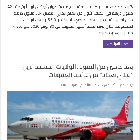
كتبت- دعاء سمير – وكالات: حققت مجموعة طيران أبوظبي أرباحاً بقيمة 421
مليون درهم في النصف الأول من العام الجاري، مقابل 394 مليون درهم
خلال نفس الفترة من العام الماضي، بنسبة نمو 6.8%. وبلغت إيرادات
المجموعـة خلال فترة الستة أشـهر المنتهيـة في 30 يونيو 2026 نحو 4,662
مليون درهم، مقارنة …
أكمل القراءة »
بعد عامين من القيود.. الولايات المتحدة تزيل
“فلاي بغداد” من قائمة العقوبات
4:35 م | 6 أغسطس، 2026
عالم الطيران
0