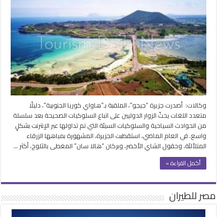
“جيجو”
بكوريا
الجنوبية
تصدر
إرشادات
سلوكية
بسبب
السياح
المشاغبين
مغلقة
وكالات: أصدرت جزيرة “جيجو”، الملقبة بـ”هاواي كوريا الجنوبية”، دليلًا
متعدد اللغات يحثّ الزوار الدوليين على اتباع السلوكيات الصحيحة بعد سلسلة
من الحوادث السياحية والسلوكيات السيئة التي تم تداولها عبر الإنترنت بشكلٍ
واسع. في العام الماضي، استقطبت الجزيرة، المشهورة بمياهها الزرقاء
المتلألئة، وحقول الشاي الأخضر، وبركان “هالا سان” المغطى بالثلوج، أكثر …
أكمل القراءة »
مصر للطيران