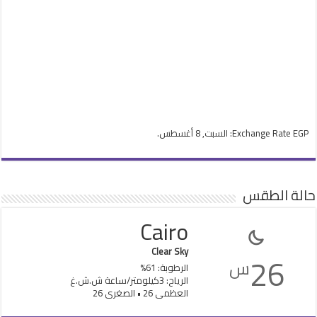
EGP
Exchange Rate
: السبت, 8 أغسطس.
حالة الطقس
Cairo
Clear Sky
26
س
الرطوبة: 61%
الرياح: 3كيلومتر/ساعة ش.ش.غ
العظمى 26 • الصغرى 26