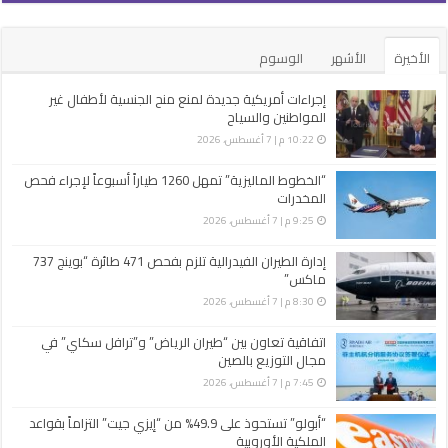
الأخيرة
الأشهر
الوسوم
إجراءات أمريكية جديدة لمنع منح الجنسية لأطفال غير
المواطنين والسياح
10:22 م | 7 أغسطس، 2026
“الخطوط الماليزية” تمهل 1260 طياراً أسبوعاً لإجراء فحص
المخدرات
9:25 م | 7 أغسطس، 2026
إدارة الطيران الفيدرالية تلزم بفحص 471 طائرة “بوينج 737
ماكس”
8:30 م | 7 أغسطس، 2026
اتفاقية تعاون بين “طيران الرياض” و”ترافل سكاي” في
مجال التوزيع بالصين
7:45 م | 7 أغسطس، 2026
“أبولو” تستحوذ على 49.9% من “إيزي جيت” التزاماً بقواعد
الملكية الأوروبية