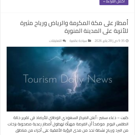
أكمل القراءة »
أمطار على مكة المكرمة والرياض ورياح مثيرة
للأتربة على المدينة المنورة
على
9:35 ص | 28 يناير، 2026
سياحة عالمية
التعليقات
أمطار
على
مكة
المكرمة
والرياض
ورياح
مثيرة
للأتربة
على
المدينة
المنورة
مغلقة
كتبت – دعاء سمير : أعلن المركز السعودي الوطني للأرصاد في تقرير حالة
الطقس اليوم موضحاً أن الفرصة مهيأة لهطول أمطار رعدية مصحوبة بزخات
من البرد ورياح نشطة تحد من مدى الرؤية الأفقية على أجزاء من مناطق