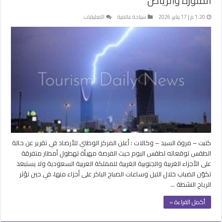
المنورة والرياض
على
1:20 م | 17 يناير، 2026
سياحة عالمية
التعليقات
أمطار
ورياح
مثيرة
للأتربة
على
حائل
والمدينة
المنورة
والرياض
مغلقة
كتبت – مروة السيد – وكالات : أعلن المركز الوطني للأرصاد في تقرير عن حالة
الطقس توقعاته لطقس اليوم حيث الفرصة مهيأة لهطول أمطار متفرقة
على الأجزاء الغربية والجنوبية الغربية للمملكة العربية السعودية ولا يستبعد
تكوّن الضباب خلال الليل وساعات الصباح الباكر على أجزاء منها، في حين تؤثر
الرياح النشطة …
أكمل القراءة »