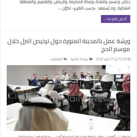
جازان، وعسير، والباحة، ومكة المكرمة، والرياض، والقصيم، والمنطقة
الشرقية. ولا يُستبعد -بحسب التقرير- تكوّن …
أكمل القراءة »
ورشة عمل بالمدينة المنورة حول ترخيص النزل خلال
موسم الحج
على
12:30 م | 27 يناير، 2026
سياحة عالمية
التعليقات
ورشة
عمل
بالمدينة
المنورة
حول
ترخيص
النزل
خلال
موسم
الحج
مغلقة
وكالات : نُظمت بمقر غرفة المدينة المنورة أمس ، وبالتعاون مع وزارة