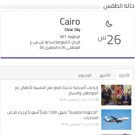
حالة الطقس
Cairo
Clear Sky
26
س
الرطوبة: 61%
الرياح: 3كيلومتر/ساعة ش.ش.غ
العظمى 26 • الصغرى 26
الأخيرة
الأشهر
الوسوم
إجراءات أمريكية جديدة لمنع منح الجنسية لأطفال غير
المواطنين والسياح
10:22 م | 7 أغسطس، 2026
“الخطوط الماليزية” تمهل 1260 طياراً أسبوعاً لإجراء فحص
المخدرات
9:25 م | 7 أغسطس، 2026