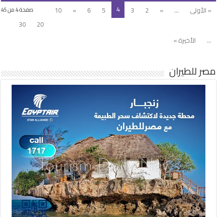
4
« الأولى
...
«
2
3
5
6
»
10
صفحة 4 من 45
30
20
...
الأخيرة »
مصر للطيران