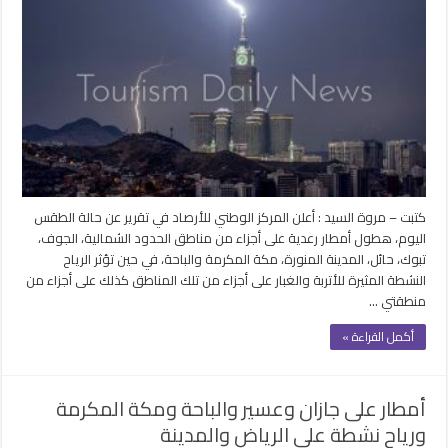
..
أمطار
رعدية
على
الجوف
وتبوك
والمدينة
المنورة
ومكة
المكرمة
مغلقة
كتبت – مروة السيد : أعلن المركز الوطني للأرصاد في تقرير عن حالة الطقس
اليوم، هطول أمطار رعدية على أجزاء من مناطق الحدود الشمالية، الجوف،
تبوك، حائل، المدينة المنورة، مكة المكرمة والباحة، في حين تؤثر الرياح
النشطة المثيرة للأتربة والغبار على أجزاء من تلك المناطق كذلك على أجزاء من
منطقتي …
أكمل القراءة »
أمطار على جازان وعسير والباحة ومكة المكرمة
ورياح نشطة على الرياض والمدينة