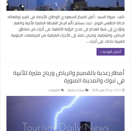
والمدينة
المنورة
مغلقة
كتبت مروة السيد : أعلن المركز السعودي الوطني للأرصاد في تقرير توقعاته
لحالة الطقس اليوم ، حيث يستمر تأثير الرياح النشطة المثيرة للأتربة والغبار
وتؤدي إلى شبة انعدام في مدى الرؤية الأفقية على أجزاء من مناطق
الرياض، والشرقية، ونجران، تمتد إلى الأجزاء الشرقية من المرتفعات الجنوبية
الغربية كذلك على أجزاء …
أكمل القراءة »
أمطار رعدية بالقصيم والرياض ورياح مثيرة للأتربة
في تبوك والمدينة المنورة
على
12:01 م | 25 يناير، 2026
سياحة عالمية
التعليقات
أمطار
رعدية
بالقصيم
والرياض
ورياح
مثيرة
للأتربة