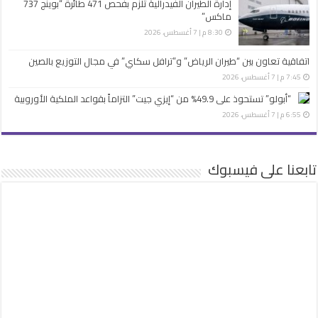
إدارة الطيران الفيدرالية تلزم بفحص 471 طائرة “بوينج 737
ماكس”
8:30 م | 7 أغسطس، 2026
اتفاقية تعاون بين “طيران الرياض” و”ترافل سكاي” في مجال التوزيع بالصين
7:45 م | 7 أغسطس، 2026
“أبولو” تستحوذ على 49.9% من “إيزي جيت” التزاماً بقواعد الملكية الأوروبية
6:55 م | 7 أغسطس، 2026
تابعنا على فيسبوك