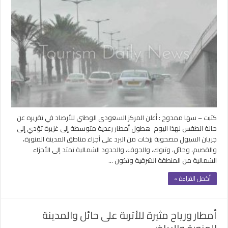
رعدية
على
المدينة
المنورة
والقصيم
ورياح
مثيرة
للأتربة
وانعدام
الرؤية
مغلقة
كتبت – سها ممدوح : أعلن المركز السعودي الوطني للأرصاد في تقريره عن
حالة الطقس لهذا اليوم هطول أمطار رعدية متوسطة إلى غزيرة تؤدي إلى
جريان السيول مصحوبة بزخات من البرد على أجزاء مناطق المدينة المنورة،
والقصيم، وحائل، وتبوك، والجوف، والحدود الشمالية تمتد إلى الأجزاء
الشمالية من المنطقة الشرقية وتكون …
أكمل القراءة »
أمطار ورياح مثيرة للأتربة على حائل والمدينة