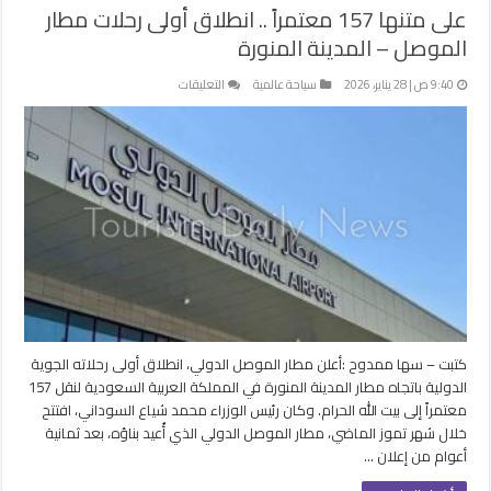
على متنها 157 معتمراً .. انطلاق أولى رحلات مطار
الموصل – المدينة المنورة
على
9:40 ص | 28 يناير، 2026
سياحة عالمية
التعليقات
على
متنها
157
معتمراً
..
انطلاق
أولى
رحلات
مطار
الموصل
–
المدينة
كتبت – سها ممدوح :أعلن مطار الموصل الدولي، انطلاق أولى رحلاته الجوية
المنورة
الدولية باتجاه مطار المدينة المنورة في المملكة العربية السعودية لنقل 157
مغلقة
معتمراً إلى بيت الله الحرام. وكان رئيس الوزراء محمد شياع السوداني، افتتح
خلال شهر تموز الماضي، مطار الموصل الدولي الذي أُعيد بناؤه، بعد ثمانية
أعوام من إعلان …