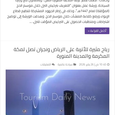
السياحة، ورشة عمل بعنوان “التعريف بترخيص النزل خلال موسم الحج
(المؤقتة) لعام 1447هـ”، وذلك في إطار الجهود المشتركة لتنظيم قطاع
الإيواء ورفع كفاءة المنشآت خلال موسم الحج. وهدفت الورشة إلى توضيح
اشتراطات ومتطلبات الحصول على الترخيص المؤقت للنزل، …
أكمل القراءة »
رياح مثيرة للأتربة على الرياض ونجران تصل لمكة
المكرمة والمدينة المنورة
على
10:45 ص | 26 يناير، 2026
سياحة عالمية
التعليقات
رياح
مثيرة
للأتربة
على
الرياض
ونجران
تصل
لمكة
المكرمة