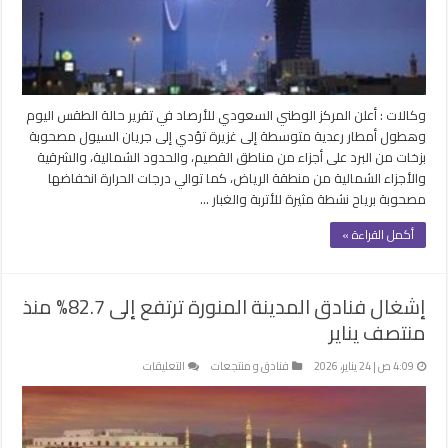
في
تبوك
والمدينة
المنورة
مغلقة
وكالات : أعلن المركز الوطني السعودي للأرصاد في تقرير حالة الطقس اليوم
وهطول أمطار رعدية متوسطة إلى غزيرة تؤدي إلى جريان السيول مصحوبة
بزخات من البرد على أجزاء من مناطق القصيم، والحدود الشمالية، والشرقية
والأجزاء الشمالية من منطقة الرياض، كما توالي درجات الحرارة انخفاضها
مصحوبة برياح نشطة مثيرة للأتربة والغبار …
أكمل القراءة »
إشغال فنادق المدينة المنورة ترتفع إلى 82.7% منذ
منتصف يناير
على
4:09 ص | 24 يناير، 2026
فنادق و منتجعات
التعليقات
إشغال
فنادق
المدينة
المنورة