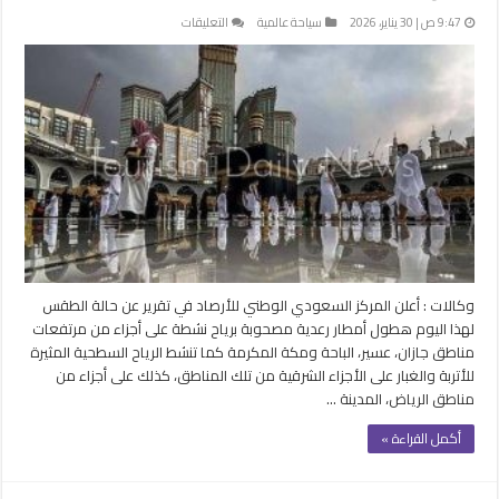
على
9:47 ص | 30 يناير، 2026
سياحة عالمية
التعليقات
أمطار
على
جازان
وعسير
والباحة
ومكة
المكرمة
ورياح
نشطة
على
الرياض
والمدينة
وكالات : أعلن المركز السعودي الوطني للأرصاد في تقرير عن حالة الطقس
مغلقة
لهذا اليوم هطول أمطار رعدية مصحوبة برياح نشطة على أجزاء من مرتفعات
مناطق جازان، عسير، الباحة ومكة المكرمة كما تنشط الرياح السطحية المثيرة
للأتربة والغبار على الأجزاء الشرقية من تلك المناطق، كذلك على أجزاء من
مناطق الرياض، المدينة …
أكمل القراءة »