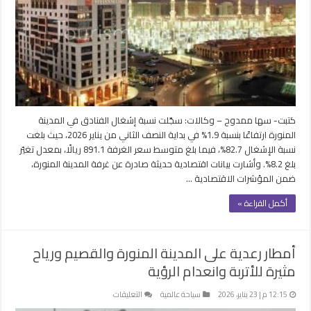
ترتفع
إلى
82.7%
منذ
منتصف
يناير
مغلقة
كتبت- سها ممدوح – وكالات: سجّلت نسبة إشغال الفنادق في المدينة
المنورة ارتفاعًا بنسبة 1.9% في بداية النصف الثاني من يناير 2026، حيث بلغت
نسبة الإشغال 82.7%، فيما بلغ متوسط سعر الغرفة 891.1 ريالًا، بمعدل تغيّر
بلغ 8.2%. وأشارت بيانات اقتصادية حديثة صادرة عن غرفة المدينة المنورة،
ضمن المؤشرات الاقتصادية …
أكمل القراءة »
أمطار رعدية على المدينة المنورة والقصيم ورياح
مثيرة للأتربة وانعدام الرؤية
على
12:15 م | 23 يناير، 2026
سياحة عالمية
التعليقات
أمطار