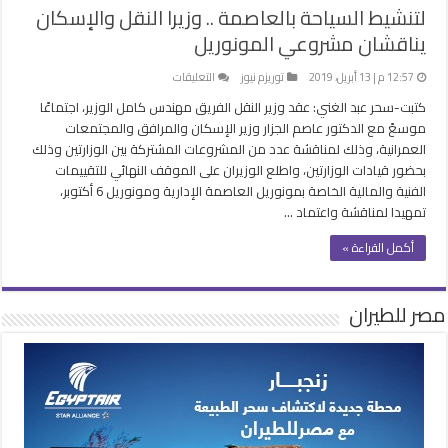
لتنشيط السياحة بالعاصمة .. وزيرا النقل والإسكان
يناقشان مشروعي المونوريل
على
12:57 م | 13 أبريل، 2019
توريزم نيوز
التعليقات
لتنشيط
كتبت-سحر عبد الغني: عقد وزير النقل الفريق مهندس كامل الوزير، اجتماعًا
السياحة
موسعً مع الدكتور عاصم الجزار وزير الإسكان والمرافق والمجتمعات
بالعاصمة
العمرانية، وذلك لمناقشة عدد من المشروعات المشتركة بين الوزارتين وذلك
..
بحضور قيادات الوزارتين، واطلع الوزيران على الموقف النهائي للتقييمات
وزيرا
الفنية والمالية الخاصة بمونوريل العاصمة الإدارية ومونوريل 6 أكتوبر،
النقل
تمهيدا لمناقشة واعتماد …
والإسكان
يناقشان
أكمل القراءة »
مشروعي
المونوريل
مغلقة
مصر للطيران