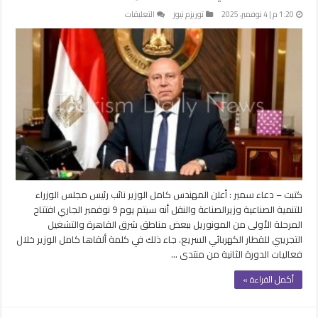
على
1:20 م | 4 نوفمبر، 2025
توريزم نيوز
التعليقات
الإسبوع
المقبل
افتتاح
أول
مرحلة
من
المونوريل
وتشغيل
تجريبي
للقطار
السريع
مغلقة
كتبت – دعاء سمير : أعلن المهندس كامل الوزير نائب رئيس مجلس الوزراء
للتنمية الصناعية وزيرالصناعة والنقل أنه سيتم يوم 9 نوفمبر الجاري افتتاح
المرحلة الأولى من المونوريل ببعض مناطق شرق القاهرة والتشغيل
التجريبي للقطار الكهربائي السريع. جاء ذلك في كلمة ألقاها كامل الوزير خلال
فعاليات الدورة الثانية من منتدى …
أكمل القراءة »