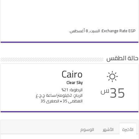
EGP
Exchange Rate
: السبت, 8 أغسطس.
حالة الطقس
Cairo
Clear Sky
35
س
الرطوبة: 21%
الرياح: 2كيلومتر/ساعة ج.ج.غ
العظمى 35 • الصغرى 35
الأخيرة
الأشهر
الوسوم