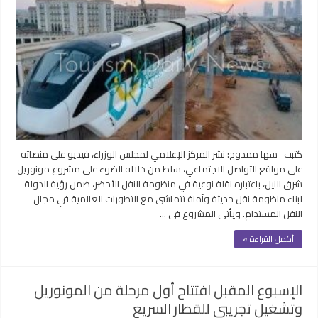
المونوريل
وسيلة
نقل
سريعة
وعصرية
وآمنة
وصديقة
للبيئة
مغلقة
كتبت- سها ممدوح: نشر المركز الإعلامي لمجلس الوزراء، فيديو على منصاته
على مواقع التواصل الاجتماعي، سلط من خلاله الضوء على مشروع مونوريل
شرق النيل، باعتباره نقلة نوعية في منظومة النقل الأخضر، ضمن رؤية الدولة
لبناء منظومة نقل حديثة وآمنة تتماشى مع التطورات العالمية في مجال
النقل المستدام. ويأتي المشروع في …
أكمل القراءة »
الإسبوع المقبل افتتاح أول مرحلة من المونوريل
وتشغيل تجريبي للقطار السريع