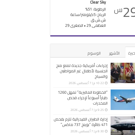
Clear Sky
2
س
الرطوبة: 51%
الرياح: 5كيلومتر/ساعة
ش.ش.ق‎
العظمى 29 • الصغرى 29
خيرة
الأشهر
الوسوم
إجراءات أمريكية جديدة لمنع منح
الجنسية لأطفال غير المواطنين
والسياح
10:22 م | 7 أغسطس، 2026
“الخطوط الماليزية” تمهل 1260
طياراً أسبوعاً لإجراء فحص
المخدرات
9:25 م | 7 أغسطس، 2026
إدارة الطيران الفيدرالية تلزم بفحص
471 طائرة “بوينج 737 ماكس”
8:30 م | 7 أغسطس، 2026