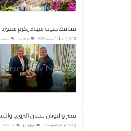
محافظ جنوب سيناء يكرم سفيرنا ب
10:57 ص | 10 نوفمبر، 2024
توريزم نيوز
التعليقا
مصر واليونان تبحثان الترويج والت
عل
4:40 م | 6 نوفمبر، 2024
توريزم نيوز
التعليقات
مص