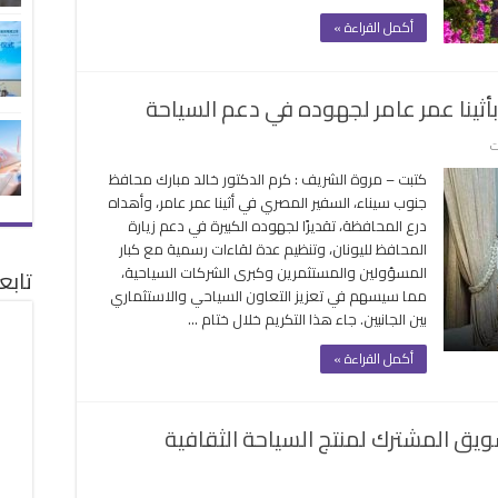
يورو
أكمل القراءة »
بنهاية
العام
مغلقة
أثينا عمر عامر لجهوده في دعم السياحة
على
ت
محافظ
كتبت – مروة الشريف : كرم الدكتور خالد مبارك محافظ
جنوب
جنوب سيناء، السفير المصري في أثينا عمر عامر، وأهداه
سيناء
درع المحافظة، تقديرًا لجهوده الكبيرة في دعم زيارة
يكرم
المحافظ لليونان، وتنظيم عدة لقاءات رسمية مع كبار
سفيرنا
المسؤولين والمستثمرين وكبرى الشركات السياحية،
تابع
بأثينا عمر
مما سيسهم في تعزيز التعاون السياحي والاستثماري
عامر
بين الجانبين. جاء هذا التكريم خلال ختام …
لجهوده
في
أكمل القراءة »
دعم
السياحة
مغلقة
سويق المشترك لمنتج السياحة الثقافية
ى
ر