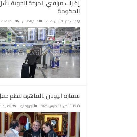
إضراب مراقبي الحركة الجوية يشل 
الحكومة
ع
12:47 م | 9 أبريل، 2025
عالم الطيران
التعليقات
إ
م
ال
ال
ي
ال
ف
ال
اح
ع
خ
سفارة اليونان بالقاهرة تنظم حف
ا
م
10:15 ص | 23 مارس، 2025
توريزم نيوز
التعليقات