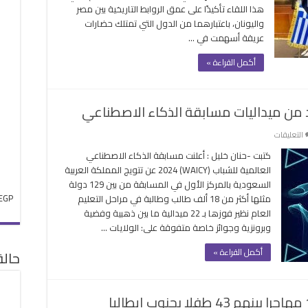
هذا اللقاء تأكيدًا على عمق الروابط التاريخية بين مصر
ع
واليونان، باعتبارهما من الدول التي تمتلك حضارات
ثي
عريقة أسهمت في …
نساني
أكمل القراءة »
ت
ين
قة
دد من ميداليات مسابقة الذكاء الاصطناعي
على
التعليقات
السعودية
كتبت -حنان خليل : أعلنت مسابقة الذكاء الاصطناعي
الأولى
العالمية للشباب (WAICY) 2024 عن تتويج المملكة العربية
عالمياً
السعودية بالمركز الأول في المسابقة من بين 129 دولة
بأكبر
EGP
مثلها أكثر من 18 ألف طالب وطالبة في مراحل التعليم
عدد
العام نظير فوزها بـ 22 ميدالية ما بين ذهبية وفضية
من
وبرونزية وجوائز خاصة متفوقة على: الولايات …
ميداليات
مسابقة
أكمل القراءة »
حال
الذكاء
الاصطناعي
مغلقة