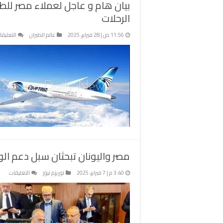
بيان هام و عاجل لعملاء مصر للط
الرحلات
11:56 ص | 28 فبراير، 2025
عالم الطيران
التعليقا
مصر واليونان تبحثان سبل دعم الو
على
3:40 م | 7 فبراير، 2025
توريزم نيوز
التعليقات
مصر
واليو
تبحثا
سبل
دعم