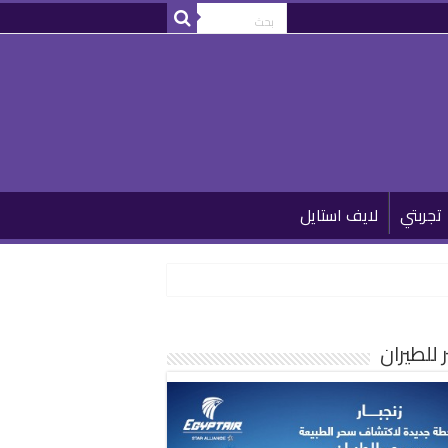
تجربتي
لايف استايل
للطيران