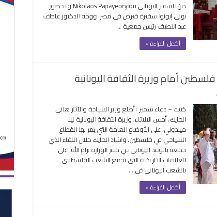
من السفير اليوناني Nikolaos Papayeoryiou و يحضور
إفطار
بولي إيونوا سفيرة قبرص في مصر. ووجه الدكتور عاطف
رمضان
عبد اللطيف رئيس جمعية …
بحضور
نجوم
أكمل القراءة »
المجتمع
مغلقة
سطين أمام وزيرة الثقافة اليونانية
على
عرض
كتبت – دعاء سمير : أطلع وزير السياحة والآثار هاني
أوضاع
الحايك، أمس الثلاثاء، وزيرة الثقافة اليونانية لينا
القطاع
ميندوني، على الأوضاع العامة التي يمر بها القطاع
السياحي
السياحي في فلسطين. واشاد الحايك خلال اللقاء الذي
في
جمعه بالوفد اليوناني في مقر الوزارة برام الله، على
فلسطين
العلاقات التاريخية التي تجمع الشعب الفلسطيني
أمام
بالشعب اليوناني في …
وزيرة
الثقافة
أكمل القراءة »
اليونانية
مغلقة