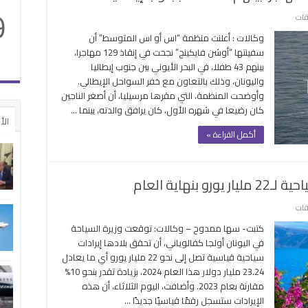
9
على
قات
أوشن
وكالات : أعلنت منظمة “اس أو اس المتوسط” أن
فايكينج
سفينتها “أوشن فايكينج” نجحت في إنقاذ 129 مهاجرا،
تنجح
بينهم 43 طفلا، في البحر الأيوني بين جنوب إيطاليا
في
واليونان، وذلك بالتعاون مع خفر السواحل الإيطالي.
إنقاذ
وأوضحت المنظمة، التي مقرها مرسيليا، أن أصغر الناجين
129
كان رضيعا في شهره الأول، كان يرافق والدته، بينما …
مهاجرا
الأ
بينهم
أكمل القراءة »
43
طفلا
بجنوب
نهاية العام
إيطاليا
مغلقة
على
قات
اليونان
كتبت- سها ممدوح – وكالات: توقعت وزيرة السياحة
تتوقع
في اليونان أولجا كفالوياني، أن تحقق بلادها إيرادات
ارتفاع
سياحية قياسية تصل إلى نحو 22 مليار يورو أي ما يعادل
الإيرادات
23.24 مليار دولار هذا العام 2024، بزيادة تقدر بنحو 10%
السياحية
مقارنة بعام 2023. وأضافت، اليوم الثلاثاء، أن هذه
لـ22
الإيرادات ستسجل رقمًا قياسيًا جديدًا …
مليار