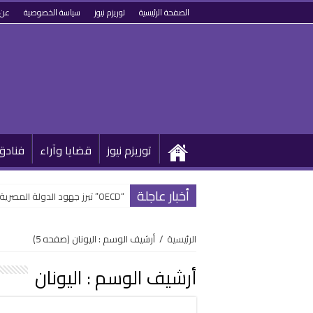
الصفحة الرئيسية
توريزم نيوز
سياسة الخصوصية
عن 
توريزم نيوز
قضايا وآراء
فنادق
أخبار عاجلة
“OECD” تبرز جهود الدولة المصرية في تطوير القطاع السياحي وتحويله رقمياً
الرئيسية
/
أرشيف الوسم : اليونان
(صفحه 5)
أرشيف الوسم :
اليونان