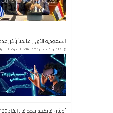
الوض
الترا
والإ
لدير
سان
كاتر
مغل
السعودية الأولى عالمياً بأكبر ع
11:21 ص | 15 ديسمبر، 2024
تكنولوجيا واتصالات
أوشن فايكينج تنجح في إنقاذ 129 مهاجرا بينهم 43 طفلا بجنوب إيطاليا