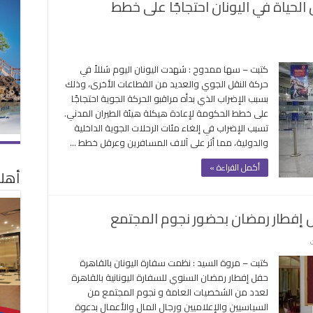
الحياة في اليونان احتجاجًا على خطط
لى
ضراب
كتبت – سها ممدوح : شهدت اليونان اليوم شللاً في
راقبي
حركة النقل الجوي والعديد من القطاعات الأخرى، وذلك
حركة
بسبب الإضراب الذي بدأه مراقبو الحركة الجوية احتجاجًا
جوية
على خطط الحكومة لإعادة هيكلة هيئة الطيران المدني.
شل
تسبب الإضراب في إلغاء مئات الرحلات الجوية الداخلية
حياة
والدولية، مما أثر على آلاف المسافرين وعرقل خطط …
ي
يونان
أكمل القراءة »
أهلا
تجاجًا
لى
طط
ل إفطار رمضان بحضور نجوم المجتمع
لحكومة
غلقة
على
سفارة
كتبت – مروة السيد : نظمت سفارة اليونان بالقاهرة
اليونان
حفل إفطار رمضان السنوي للسفارة اليونانية بالقاهرة
بالقاهرة
لعدد من الشخصيات العامة و نجوم المجتمع من
تنظم
السياسيين والإعلاميين ورجال المال والأعمال بدعوة
حفل