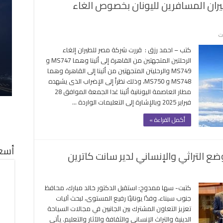
يران المسافرين لليونان بخصوص الغاء
على
ت
بيان
كتب – احمد رزق : قررت شركة مصر للطيران إلغاء
هام
الرحلتين المتجهتين من القاهرة إلى أثينا وهما MS747 و
و
MS749 والرحليتن المتجهتين من أثينا إلى القاهرة وهما
عاجل
MS748 و MS750، وذلك نظراً إلى الإضراب الذى يشهده
لعملاء
مطار العاصمة اليونانية أثينا غدا الجمعة الموافق 28
مصر
فبراير 2025 وبالإشارة إلى التعليمات الواردة …
للطيران
المسافرين
أكمل القراءة »
لليونان
بخصوص
الغاء
أسعا
ضع التراثي والإنساني لدير سانت كاترين
الرحلات
مغلقة
كتبت- سها ممدوح: استقبل الدكتور خالد مبارك، محافظ
نان
جنوب سيناء، وفدًا يونانيًا رفيع المستوى، لبحث آليات
ن
تعزيز التعاون المشترك بين الجانبين في مجالات السياحة
الدينية والتراث الإنساني والثقافة والآثار والتعليم. يأتي