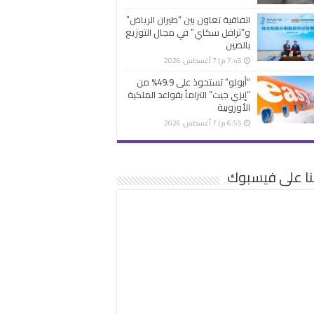
اتفاقية تعاون بين “طيران الرياض”
و”ترافل سكاي” في مجال التوزيع
بالصين
7:45 م | 7 أغسطس، 2026
“أبولو” تستحوذ على 49.9% من
“إيزي جيت” التزاماً بقواعد الملكية
الأوروبية
6:55 م | 7 أغسطس، 2026
نا على فيسبوك