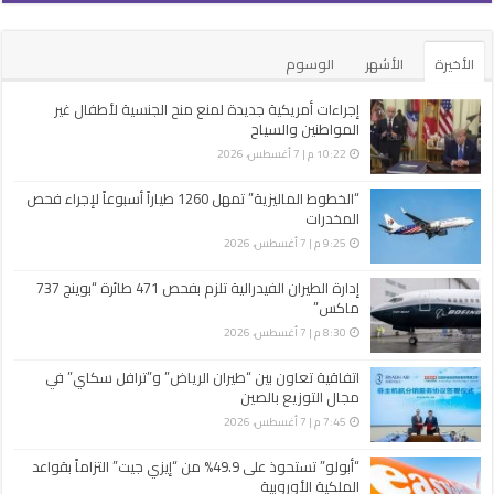
الأخيرة
الأشهر
الوسوم
إجراءات أمريكية جديدة لمنع منح الجنسية لأطفال غير
المواطنين والسياح
10:22 م | 7 أغسطس، 2026
“الخطوط الماليزية” تمهل 1260 طياراً أسبوعاً لإجراء فحص
المخدرات
9:25 م | 7 أغسطس، 2026
إدارة الطيران الفيدرالية تلزم بفحص 471 طائرة “بوينج 737
ماكس”
8:30 م | 7 أغسطس، 2026
اتفاقية تعاون بين “طيران الرياض” و”ترافل سكاي” في
مجال التوزيع بالصين
7:45 م | 7 أغسطس، 2026
“أبولو” تستحوذ على 49.9% من “إيزي جيت” التزاماً بقواعد
الملكية الأوروبية