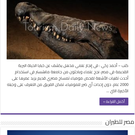
عن
الوجبة
الأخيرة
لتمساح
مصري
محنط
منذ
2000
عام
..
سمكة
كتب – أحمد زكي : في إنجاز علمي مذهل يكشف عن خبايا الحياة البرية
وسن
القديمة في مصر، نجح علماء وباحثون من جامعة مانشستر في استخدام
سنارة
أحدث تقنيات الأشعة لفحص مومياء تمساح مصري قديم يزيد عمرها على
مغلقة
2000 عام. دون إحداث أي ضرر للمومياء، تمكن الفريق من التعرف على وجبته
الأخيرة التي …
أكمل القراءة »
مصر للطيران