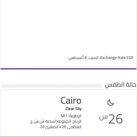
EGP
Exchange Rate
: السبت, 8 أغسطس.
حالة الطقس
Cairo
Clear Sky
26
س
الرطوبة: 61%
الرياح: 3كيلومتر/ساعة ش.ش.غ
العظمى 26 • الصغرى 26