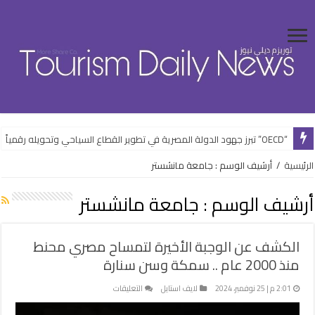
“OECD” تبرز جهود الدولة المصرية في تطوير القطاع السياحي وتحويله رقمياً
الرئيسية
/
أرشيف الوسم : جامعة مانشستر
أرشيف الوسم :
جامعة مانشستر
الكشف عن الوجبة الأخيرة لتمساح مصري محنط
منذ 2000 عام .. سمكة وسن سنارة
على
2:01 م | 25 نوفمبر، 2024
لايف استايل
التعليقات
الكشف