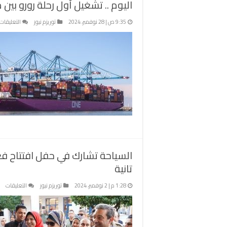
اليوم .. تشغيل أول رحلة رورو بين
9:35 ص | 28 نوفمبر، 2024
توريزم نيوز
التعليقات
السياحة تشارك في حفل افتتاح فعا
تانية
عل
1:28 م | 2 نوفمبر، 2024
توريزم نيوز
التعليقات
الس
تشا
في
حف