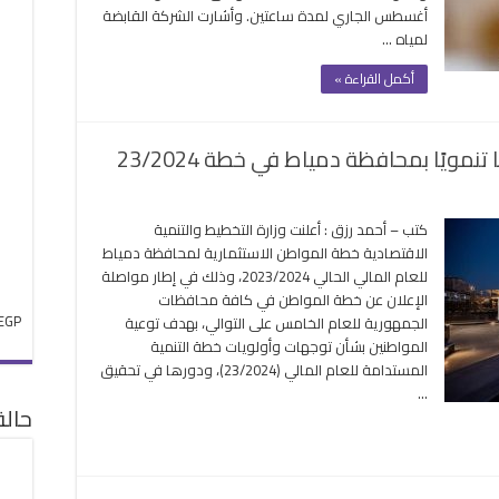
أغسطس الجاري لمدة ساعتين. وأشارت الشركة القابضة
ومدن
لمياه …
دمياط
..
أكمل القراءة »
غداً
مغلقة
ى
كتب – أحمد رزق : أعلنت وزارة التخطيط والتنمية
يارات
الاقتصادية خطة المواطن الاستثمارية لمحافظة دمياط
يه
للعام المالي الحالي 2023/2024، وذلك في إطار مواصلة
نفيذ
الإعلان عن خطة المواطن في كافة محافظات
2
EGP
الجمهورية للعام الخامس على التوالي، بهدف توعية
روعًا
المواطنين بشأن توجهات وأولويات خطة التنمية
مويًا
المستدامة للعام المالي (23/2024)، ودورها في تحقيق
حافظة
…
ياط
حال
ي
طة
23/20
لقة