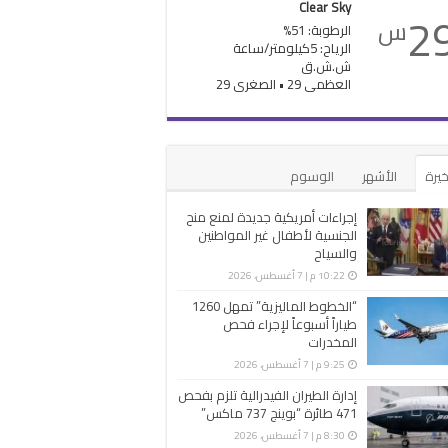
Clear Sky
2
س
الرطوبة: 51%
الرياح: 5كيلومتر/ساعة
ش.ش.ق‎
العظمى 29 • الصغرى 29
خيرة
الأشهر
الوسوم
إجراءات أمريكية جديدة لمنع منح
الجنسية لأطفال غير المواطنين
والسياح
10:22 م | 7 أغسطس، 2026
“الخطوط الماليزية” تمهل 1260
طياراً أسبوعاً لإجراء فحص
المخدرات
9:25 م | 7 أغسطس، 2026
إدارة الطيران الفيدرالية تلزم بفحص
471 طائرة “بوينج 737 ماكس”
8:30 م | 7 أغسطس، 2026