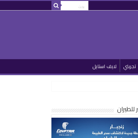
تجربتي
لايف استايل
للطيران