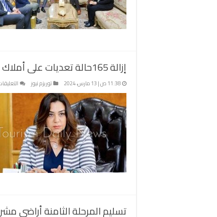
ع
تع
فر
ال
با
مغ
إزالة 165حالة تعديات على أملاك الدولة بدمياط
11:38 ص | 13 مارس، 2024
توريزم نيوز
التعليقات
تسليم المرحلة الثامنة أراضي مشر