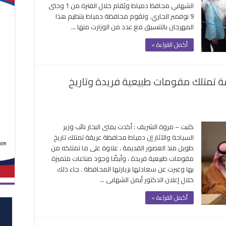
الشهابي محافظ دمياط ويُقام خلال الفترة من 1 وحتى
تاح
9 نوفمبر الجاري. وتقوم محافظة دمياط بتنظيم هذا
ليات
المهرجان بالتنسيق مع عدد من الوزارت منها …
ورة
ولى
أكمل القراءة »
رجان
ياط
جة
قة تمتلك مقومات طبيعية فريدة وتاريخ
ة
لقة
ى
نى
كتبت – مروة الشريف : أكدت يمنى البحار نائب وزير
حار
السياحة والآثار إن دمياط محافظة عريقة تمتلك تاريخ
طويل منذ العصور القديمة ، علاوة على ما تمتلكه من
ياط
مقومات طبيعية فريدة ، وأيضًا وجود صناعات متميزة
افظة
بها وعبرت عن سعادتها بزيارتها المحافظة . جاء ذلك
قة
خلال إعلان الدكتور أيمن الشهابى …
لك
ومات
أكمل القراءة »
عية
دة
ريخ