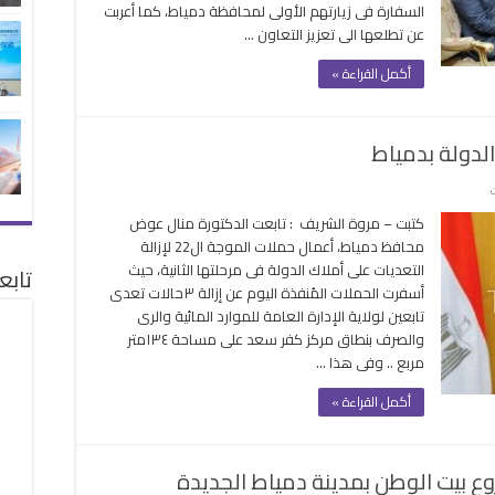
السفارة فى زيارتهم الأولى لمحافظة دمياط، كما أعربت
وض
عن تطلعها الى تعزيز التعاون …
رض
ص
أكمل القراءة »
استثمار
لمحافظة
لقة
على
إزالة
كتبت – مروة الشريف : تابعت الدكتورة منال عوض
165حالة
محافظ دمياط، أعمال حملات الموجة ال22 لإزالة
تعديات
التعديات على أملاك الدولة فى مرحلتها الثانية، حيث
تابع
على
أسفرت الحملات المُنفذة اليوم عن إزالة ٣حالات تعدى
أملاك
تابعين لولاية الإدارة العامة للموارد المائية والرى
الدولة
والصرف بنطاق مركز كفر سعد على مساحة ١٣٤متر
بدمياط
مربع .. وفى هذا …
مغلقة
أكمل القراءة »
وع بيت الوطن بمدينة دمياط الجديدة