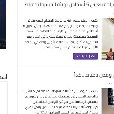
بهيئة التنشيط بدمياط
يل
لقة
على
الجريدة
كتبت – دعاء سمير : نشرت جريدة الوقائع المصرية، قرار
الرسمية
وزارة السياحة والآثار رقم 365 لسنة 2024، بشأن تعيين 6
تنشر
أشخاص بعضوية مجلس إدارة الهيئة الإقليمية لتنشيط
قرار
السياحة بمحافظة دمياط لمدة سنتين، في العدد رقم
وزير
238 في 28 أكتوبر 2024. المادة الأولى وجاء في المادة
السياحة
الأولى من القرار، يعين الآتي أسماءهم …
بتعيين
6
أكمل القراءة »
أشخاص
بهيئة
التنشيط
مدن دمياط .. غداً
بدمياط
أسعا
مغلقة
على
قات
انقطاع
كتبت – مروة السيد : أعلنت الشركة القابضة لمياه الشرب
مياه
والصرف الصحي في محافظة دمياط، في بيان نشرته على
الشرب
صفحتها الرسمية على موقع التواصل الاجتماعي
عن
فيسبوك، أنه سيتم انقطاع مياه الشرب عن بعض القري
بعض
ومدن المحافظة غداً السبت الموافق الـ 17 من
قري