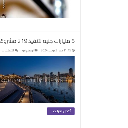
5 مليارات جنيه لتنفيذ 219 مشروعًا تنمويًا بمحافظة دمياط في خطة 23/2024
عل
11:15 ص | 3 يونيو، 2024
توريزم نيوز
التعليقات
5
مل
جن
لت
19
مش
تن
بم
دم
ف
أكمل القراءة »
خ
24
مغ