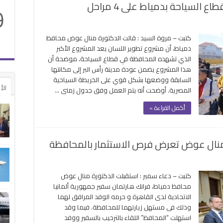
 السياحة بدمياط على 4 مراحل
9
ير
كتبت – مروة السيد : قالت الدكتورة منال عوض محافظ
سان
دمياط، أن مشروع تطوير اللسان يعد المشروع الأكبر
شروع
الذي تشهده المحافظة في قطاع السياحة، موضحة أن
بر
هذا المشروع يضمن عودة مدينة رأس البر إلى مكانتها
السابقة ووضعها بشكل قوي على الخريطة السياحية
ع
الأ
المصرية. أوضحت أنه يتم العمل وفق جدول زمنى …
ياحة
ياط
أكمل القراءة »
حل
ومنال عوض تعرض فرص الاستثمار بالمحافظة
قة
ى
ير
كتبت – دعاء سمير : استقبلت الدكتورة منال عوض
انيا
محافظ دمياط، فرانك هارتمان سفير جمهورية ألمانيا
وجته
الاتحادية لدى القاهرة و حرمه الوفد المرافق لهما
وذلك فى مستهل زيارتهما للمحافظة. فيما وقد
ياط
استهلت “المحافظ” اللقاء بالترحيب بالسفير ووفد
نال