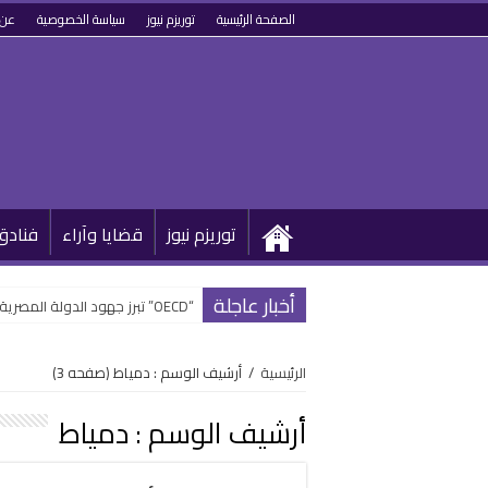
الصفحة الرئيسية
توريزم نيوز
سياسة الخصوصية
عن 
توريزم نيوز
قضايا وآراء
فنادق
أخبار عاجلة
“OECD” تبرز جهود الدولة المصرية في تطوير القطاع السياحي وتحويله رقمياً
الرئيسية
/
أرشيف الوسم : دمياط
(صفحه 3)
أرشيف الوسم :
دمياط