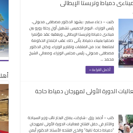
 ميناءى دمياط وتريستا الإيطالى
على
اليوم
كتبت – دعاء سمير : يشهد الدكتور مصطفى مدبولى،
..
رئيس الوزراء ، اليوم الخميس ،تشغيل أول رحلة رورو بين
تشغيل
ميناءى دمياط وتريستا الإيطالى، ويعقبه عقد مؤتمرا
أول
صحفيا بميناء دمياط. يأتى ذلك عقب اجتماع الحكومة
رحلة
لمتابعة عدد من الملفات وتقارير الوزراء. وكان الدكتور
رورو
مصطفى مدبولي، رئيس مجلس الوزراء، ومعالي الشيخ
بين
محمد …
ميناءى
دمياط
أكمل القراءة »
وتريستا
أهلا
الإيطالى
مغلقة
ليات الدورة الأولى لمهرجان دمياط حاجة
ى
ياحة
كتب – أحمد رزق : شاركت، يمنى البحار نائب وزير السياحة
رك
والآثار في حفل افتتاح فعاليات الدورة الأولى لمهرجان
“دمياط حاجة تانية” والذي افتتحه الأستاذ الدكتور أيمن
ل