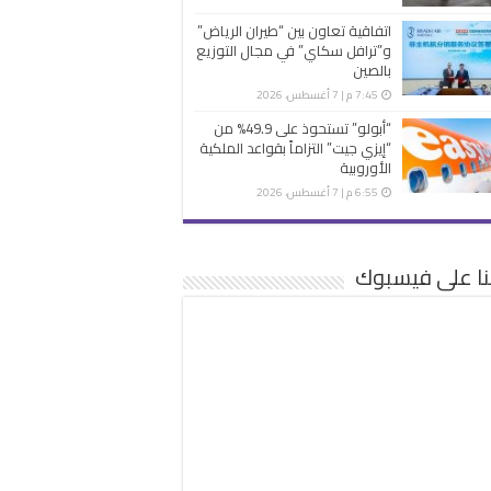
اتفاقية تعاون بين “طيران الرياض”
و”ترافل سكاي” في مجال التوزيع
بالصين
7:45 م | 7 أغسطس، 2026
“أبولو” تستحوذ على 49.9% من
“إيزي جيت” التزاماً بقواعد الملكية
الأوروبية
6:55 م | 7 أغسطس، 2026
نا على فيسبوك