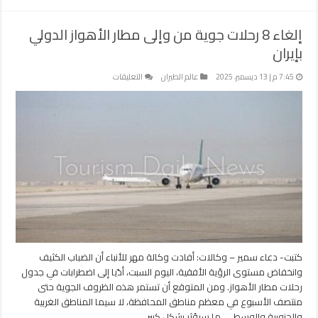
إلغاء 8 رحلات جوية من وإلى مطار الأهواز الدولي
بإيران
على
7:45 م | 13 ديسمبر، 2025
عالم الطيران
التعليقات
إلغاء
8
رحلات
جوية
من
وإلى
مطار
الأهواز
الدولي
بإيران
مغلقة
كتبت- دعاء سمير – وكالات: أفادت وكالة مهر للأنباء أن الضباب الكثيف
وانخفاض مستوى الرؤية الأفقية، اليوم السبت، أدّيا إلى اضطرابات في جدول
رحلات مطار الأهواز. ومن المتوقع أن تستمر هذه الظروف الجوية حتى
منتصف الأسبوع في معظم مناطق المحافظة، لا سيما المناطق الغربية
والجنوبية والوسطى، ما سيؤثر بشكل كبير …