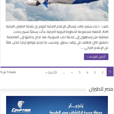
بين
إسطنبول
وحلب
مغلقة
كتبت- دعاء سمير: قالت وسائل الإعلام التركية اليوم، إن شركة الطيران التركية
AJet، التابعة لمجموعة الخطوط الجوية التركية، بدأت رسميًا تسيير رحلات
مباشرة من إسطنبول إلى مدينة حلب السورية، بعد نجاح رحلاتها إلى العاصمة
دمشق التي انطلقت في وقت سابق. وبحسب ما ترجم موقع تركيا عاجل، نقلاً
عن الإعلام التركي، …
أكمل القراءة »
1
2
3
4
5
»
...
الأخيرة »
صفحة 1 من 9
مصر للطيران