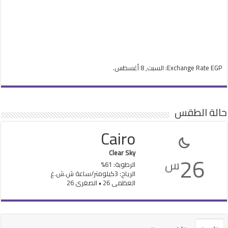
EGP
Exchange Rate
: السبت, 8 أغسطس.
حالة الطقس
Cairo
Clear Sky
26
س
الرطوبة: 61%
الرياح: 3كيلومتر/ساعة ش.ش.غ
العظمى 26 • الصغرى 26