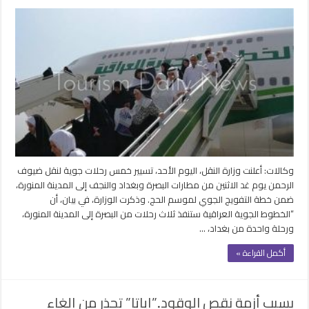
غدًا..
نقل
الحجاج
من
البصرة
وبغداد
والنجف
بمعدل
5
رحلات
جوية
مغلقة
وكالات: أعلنت وزارة النقل، اليوم الأحد، تسيير خمس رحلات جوية لنقل ضيوف
الرحمن يوم غد الاثنين من مطارات البصرة وبغداد والنجف إلى المدينة المنورة،
ضمن خطة التفويج الجوي لموسم الحج. وذكرت الوزارة، في بيان، أن
“الخطوط الجوية العراقية ستنفذ ثلاث رحلات من البصرة إلى المدينة المنورة،
ورحلة واحدة من بغداد، …
أكمل القراءة »
بسبب أزمة نقص الوقود..”إياتا” تحذر من إلغاء