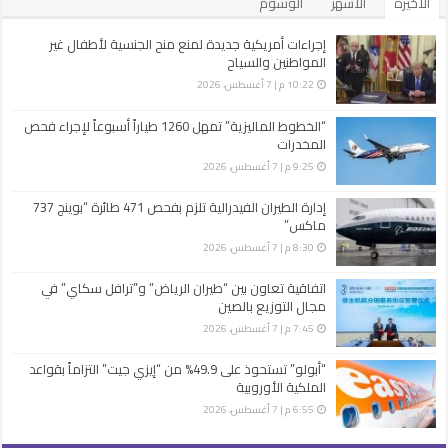
الأخيرة
الأشهر
الوسوم
إجراءات أمريكية جديدة لمنع منح الجنسية لأطفال غير
المواطنين والسياح
10:22 م | 7 أغسطس، 2026
“الخطوط الماليزية” تمهل 1260 طياراً أسبوعاً لإجراء فحص
المخدرات
9:25 م | 7 أغسطس، 2026
إدارة الطيران الفيدرالية تلزم بفحص 471 طائرة “بوينج 737
ماكس”
8:30 م | 7 أغسطس، 2026
اتفاقية تعاون بين “طيران الرياض” و”ترافل سكاي” في
مجال التوزيع بالصين
7:45 م | 7 أغسطس، 2026
“أبولو” تستحوذ على 49.9% من “إيزي جيت” التزاماً بقواعد
الملكية الأوروبية
6:55 م | 7 أغسطس، 2026