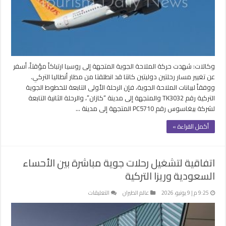
جوية
تركية
متجهة
إلى
روسيا
مغلقة
وكالات: شهدت حركة الملاحة الجوية المتجهة إلى روسيا ارتباكاً مؤقتاً، أسفر
عن تغيير مسار رحلتين دوليتين كانتا قد انطلقتا من مطار أنطاليا التركي.
ووفقاً لبيانات الملاحة الجوية، فإن الرحلة الأولى التابعة للخطوط الجوية
التركية رقم TK3032 والمتجهة إلى مدينة “كازان”، والرحلة الثانية التابعة
لشركة بيغاسوس رقم PC5710 المتجهة إلى مدينة …
أكمل القراءة »
اتفاقية لتشغيل رحلات جوية مباشرة بين الأحساء
السعودية وريزا التركية
على
9:25 م | 9 يونيو، 2026
عالم الطيران
التعليقات
اتفاقية
لتشغيل
رحلات