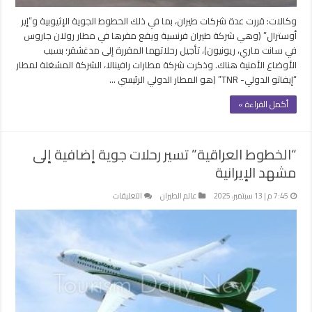
فى
وكالات: قررت عدة شركات طيران، بما في ذلك الخطوط الجوية الإثيوبية و”إير
مدغشقر
أوسترال” (وهي شركة طيران فرنسية ويقع مقرها في مطار رولان جاروس
مغلقة
في سانت ماري، ريونيون)، تأجيل رحلاتهما المقررة إلى مدغشقر؛ بسبب
الأوضاع الأمنية هناك. وذكرت شركة مطارات رافينالا، الشركة المشغلة لمطار
“إيفاتو الدولي- TNR” (هو المطار الدولي الرئيسي …
أكمل القراءة »
“الخطوط العراقية” تسير رحلات جوية إضافية إلى
مشهد الإيرانية
على
7:45 م | 13 سبتمبر، 2025
عالم الطيران
التعليقات
“الخطوط
العراقية”
تسير
رحلات
جوية
إضافية
إلى
مشهد