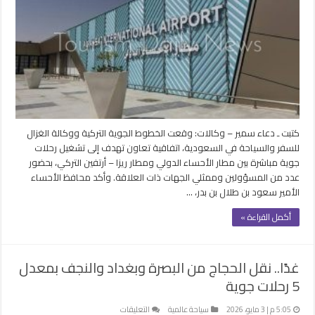
جوية
مباشرة
بين
الأحساء
السعودية
وريزا
التركية
مغلقة
كتبت ـ دعاء سمير – وكالات: وقعت الخطوط الجوية التركية ووكالة الغزال
للسفر والسياحة في السعودية، اتفاقية تعاون تهدف إلى تشغيل رحلات
جوية مباشرة بين مطار الأحساء الدولي ومطار ريزا – أرتفين التركي، بحضور
عدد من المسؤولين وممثلي الجهات ذات العلاقة. وأكد محافظ الأحساء
الأمير سعود بن طلال بن بدر، …
أكمل القراءة »
غدًا.. نقل الحجاج من البصرة وبغداد والنجف بمعدل
5 رحلات جوية
على
5:05 م | 3 مايو، 2026
سياحة عالمية
التعليقات