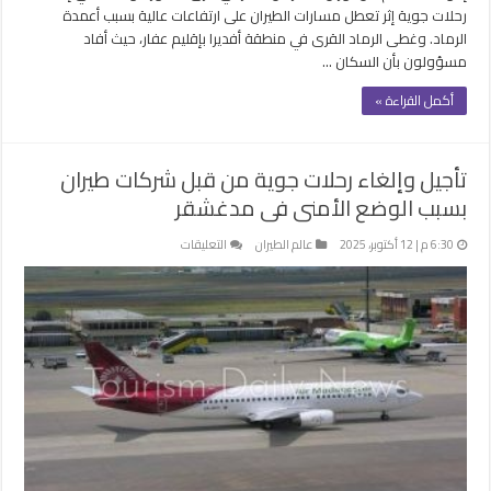
رحلات جوية إثر تعطل مسارات الطيران على ارتفاعات عالية بسبب أعمدة
الرماد. وغطى الرماد القرى في منطقة أفديرا بإقليم عفار، حيث أفاد
مسؤولون بأن السكان …
أكمل القراءة »
تأجيل وإلغاء رحلات جوية من قبل شركات طيران
بسبب الوضع الأمنى فى مدغشقر
على
6:30 م | 12 أكتوبر، 2025
عالم الطيران
التعليقات
تأجيل
وإلغاء
رحلات
جوية
من
قبل
شركات
طيران
بسبب
الوضع
الأمنى