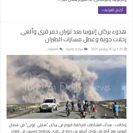
أكمل القراءة »
هدوء بركان إثيوبيا بعد ثوران دمر قرى وألغى
رحلات جوية وعطل مسارات الطيران
على
1:35 م | 26 نوفمبر، 2025
سياحة عالمية
التعليقات
هدوء
بركان
إثيوبيا
بعد
ثوران
دمر
قرى
وألغى
رحلات
جوية
وعطل
مسارات
وكالات : هدأت النشاطات البركانية اليوم في بركان “هايلي غوبي” في شمال
الطيران
إثيوبيا، بعد أيام من ثوران أسفر عن دمار في قرى مجاورة وتسبب في إلغاء
مغلقة