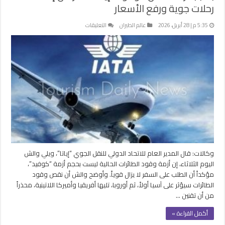
رحلات جوية ورفع الأسعار
على
5:35 م | 28 أبريل، 2026
عالم الطيران
التعليقات
بسبب
أزمة
نقص
الوقود..”إياتا”
تحذر
من
إلغاء
رحلات
جوية
ورفع
الأسعار
وكالات: قال المدير العام للاتحاد الدولي للنقل الجوي “إياتا”، ويلي والش
مغلقة
اليوم الثلاثاء، إن أزمة وقود الطائرات الحالية ليست بحجم أزمة “كوفيد”،
مؤكداً أن الطلب على السفر لا يزال قوياً. وأوضح والش أن نقص وقود
الطائرات سيؤثر على آسيا أولاً، ثم أوروبا، تليها أفريقيا وأميركا اللاتينية، محذراً
من أن تقنين …
أكمل القراءة »