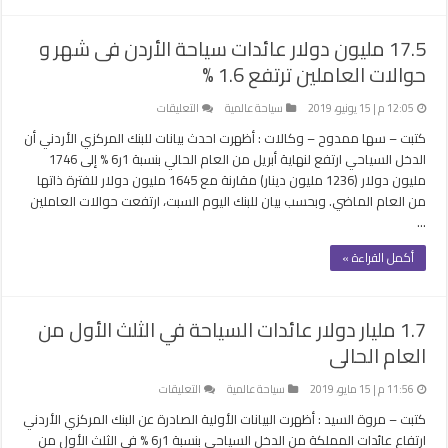
فى
عائدات
17.5 مليون دولار عائدات سياحة الأردن فى شهر و
السياحة
حوالات العاملين ترتفع 1.6 %
خلال
الربع
الأول
على
12:05 م | 15 يونيو، 2019
سياحة عالمية
التعليقات
مغلقة
17.5
كتبت – سها ممدوح – وكالات : أظهرت احدث بيانات للبنك المركزي الأردني أن
مليون
الدخل السياحي ارتفع لنهاية أبريل من العام الحالي بنسبة 1ر6 % إلى 1746
دولار
مليون دولار (1236 مليون دينار) مقارنة مع 1645 مليون دولار للفترة ذاتها
عائدات
من العام الماضي. وبحسب بيان للبنك اليوم السبت، ارتفعت حوالات العاملين
سياحة
…
الأردن
فى
أكمل القراءة »
شهر
و
حوالات
1.7 مليار دولار عائدات السياحة في الثلث الأول من
العاملين
العام الحالى
ترتفع
1.6
%
على
11:56 م | 15 مايو، 2019
سياحة عالمية
التعليقات
مغلقة
1.7
كتبت – مروة السيد : أظهرت البيانات الأولية الصادرة عن البنك المركزي الأردني
مليار
ارتفاع عائدات المملكة من الدخل السياحي بنسبة 1ر6 % في الثلث الأول من
دولار