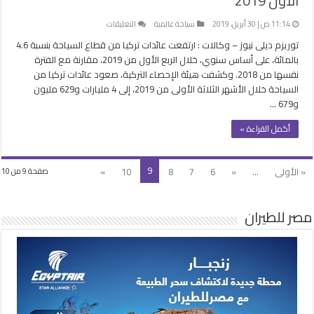
الأول 2019
على
11:14 ص | 30 أبريل، 2019
سياحة عالمية
التعليقات
4.6
توريزم ديلى نيوز – وكالات : ارتفعت عائدات تركيا من قطاع السياحة بنسبة 4.6
%
بالمائة، على أساس سنوي، خلال الربع الأول من 2019، مقارنة مع الفترة
ارتفاعاً
نفسها من 2018. وكشفت هيئة الإحصاء التركية، صعود عائدات تركيا من
فى
السياحة خلال الأشهر الثلاثة الأولى من 2019، إلى 4 مليارات و629 مليون
عائدات
و679 …
السياحة
التركية
أكمل القراءة »
خلال
الربع
الأول
9
« الأولى
...
«
6
7
8
10
»
صفحة 9 من 10
2019
مغلقة
مصر للطيران