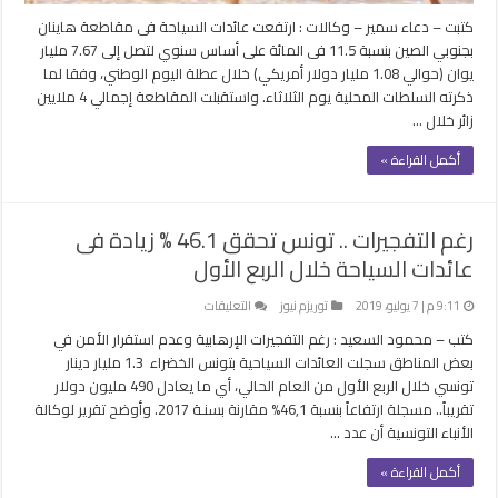
الوطني
مغلقة
كتبت – دعاء سمير – وكالات : ارتفعت عائدات السياحة فى مقاطعة هاينان
بجنوبي الصين بنسبة 11.5 فى المائة على أساس سنوي لتصل إلى 7.67 مليار
يوان (حوالي 1.08 مليار دولار أمريكي) خلال عطلة اليوم الوطني، وفقا لما
ذكرته السلطات المحلية يوم الثلاثاء. واستقبلت المقاطعة إجمالي 4 ملايين
زائر خلال …
أكمل القراءة »
رغم التفجيرات .. تونس تحقق 46.1 % زيادة فى
عائدات السياحة خلال الربع الأول
على
9:11 م | 7 يوليو، 2019
توريزم نيوز
التعليقات
رغم
كتب – محمود السعيد : رغم التفجيرات الإرهابية وعدم استقرار الأمن في
التفجيرات
بعض المناطق سجلت العائدات السياحية بتونس الخضراء 1.3 مليار دينار
..
تونسي خلال الربع الأول من العام الحالي، أي ما يعادل 490 مليون دولار
تونس
تقريباً.. مسجلة ارتفاعاً بنسبة 46,1% مقارنة بسنـة 2017. وأوضح تقرير لوكالة
تحقق
الأنباء التونسية أن عدد …
46.1
%
أكمل القراءة »
زيادة