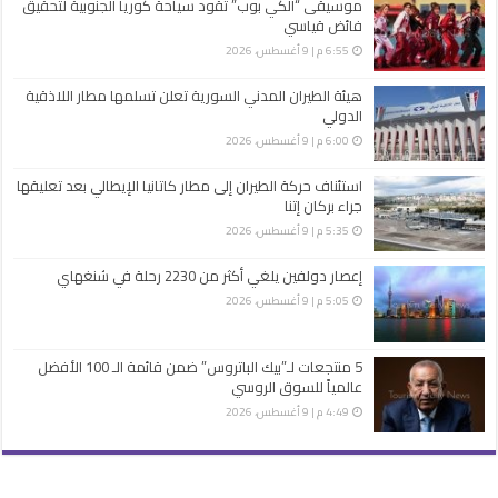
موسيقى “الكي بوب” تقود سياحة كوريا الجنوبية لتحقيق
فائض قياسي
6:55 م | 9 أغسطس، 2026
هيئة الطيران المدني السورية تعلن تسلمها مطار اللاذقية
الدولي
6:00 م | 9 أغسطس، 2026
استئناف حركة الطيران إلى مطار كاتانيا الإيطالي بعد تعليقها
جراء بركان إتنا
5:35 م | 9 أغسطس، 2026
إعصار دولفين يلغي أكثر من 2230 رحلة في شنغهاي
5:05 م | 9 أغسطس، 2026
5 منتجعات لـ”بيك الباتروس” ضمن قائمة الـ 100 الأفضل
عالمياً للسوق الروسي
4:49 م | 9 أغسطس، 2026