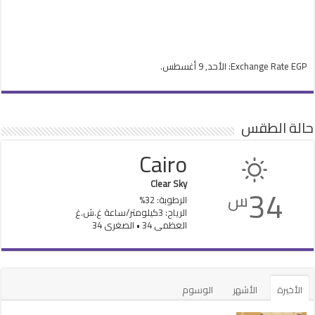
EGP
Exchange Rate
: الأحد, 9 أغسطس.
حالة الطقس
Cairo
Clear Sky
34
س
الرطوبة: 32%
الرياح: 3كيلومتر/ساعة غ.ش.غ
العظمى 34 • الصغرى 34
الأخيرة
الأشهر
الوسوم