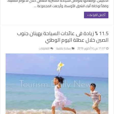
الخميس، توقعاتها بمواصل السياحة المصرية التعافي خلال الأعوام المقبلة،
السياحة
وفقاً لوكالة أنباء الشرق الأوسط. وأرجعت المجموعة …
المصرية
20
أكمل القراءة »
مليار
دولار
2025
11.5 % زيادة فى عائدات السياحة بهينان جنوب
مغلقة
الصين خلال عطلة اليوم الوطني
على
11:07 ص | 9 أكتوبر، 2019
سياحة عالمية
التعليقات
11.5
%
زيادة
فى
عائدات
السياحة
بهينان
جنوب
الصين
خلال
عطلة
اليوم