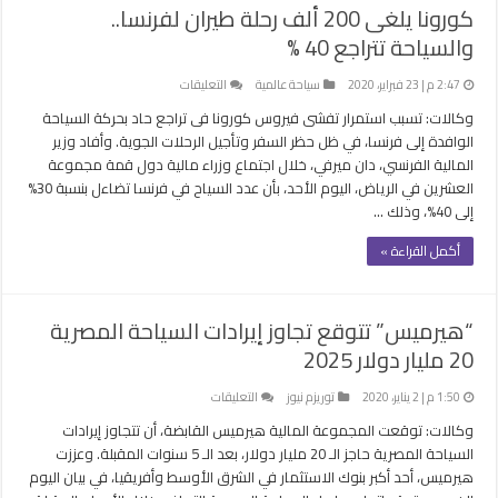
كورونا يلغى 200 ألف رحلة طيران لفرنسا..
المالى
والسياحة تتراجع 40 %
الحالى
مغلقة
على
2:47 م | 23 فبراير، 2020
سياحة عالمية
التعليقات
كورونا
وكالات: تسبب استمرار تفشى فيروس كورونا فى تراجع حاد بحركة السياحة
يلغى
الوافدة إلى فرنسا، في ظل حظر السفر وتأجيل الرحلات الجوية. وأفاد وزير
200
المالية الفرنسي، دان ميرفي، خلال اجتماع وزراء مالية دول قمة مجموعة
ألف
العشرين في الرياض، اليوم الأحد، بأن عدد السياح في فرنسا تضاءل بنسبة 30%
رحلة
إلى 40%، وذلك …
طيران
لفرنسا..
أكمل القراءة »
والسياحة
تتراجع
40
“هيرميس” تتوقع تجاوز إيرادات السياحة المصرية
%
20 مليار دولار 2025
مغلقة
على
1:50 م | 2 يناير، 2020
توريزم نيوز
التعليقات
“هيرميس”
وكالات: توقعت المجموعة المالية هيرميس القابضة، أن تتجاوز إيرادات
تتوقع
السياحة المصرية حاجز الـ 20 مليار دولار، بعد الـ 5 سنوات المقبلة. وعززت
تجاوز
هيرميس، أحد أكبر بنوك الاستثمار في الشرق الأوسط وأفريقيا، في بيان اليوم
إيرادات