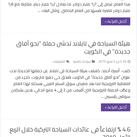
هذا العام، ليصل إلى 7ر1 مليار دولار، ما يعادل 2ر1 مليار دينار، مقارنة مع 6ر1
عائدات
مليار دولار للفترة نفسها من العام الماضي. وقال البنك: …
السياحة
في
أكمل القراءة »
الثلث
الأول
من
هيئة السياحة في تايلاند تدشن حملة “نحو آفاق
العام
جديدة” في الكويت
الحالى
مغلقة
على
5:56 م | 5 مايو، 2019
سياحة عالمية
التعليقات
هيئة
كتبت- أميرة أحمد: كشفت هيئة السياحة في تايلاند عن حملتها الجديدة تحت
السياحة
عنوان “نحو آفاق جديدة” في الكويت بفندق جي دبليو ماريوت، كجزء من
في
الفعالية الترويجية لما بعد معرض سوق السفر العربي بنسخته لهذا العام.
تايلاند
وغطّت الحملة الترويجية التي أقيمت من 2 إلى 4 مايو الحالي، بلدين يشكلان
تدشن
سوقين رئيسيين …
حملة
“نحو
أكمل القراءة »
آفاق
جديدة”
في
4.6 % ارتفاعاً فى عائدات السياحة التركية خلال الربع
الكويت
مغلقة