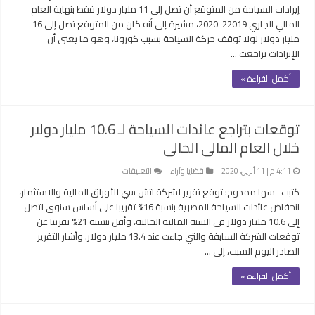
تتوقع
إيرادات السياحة من المتوقع أن تصل إلى 11 مليار دولار فقط بنهاية العام
وصول
المالي الجاري 22019-2020، مشيرة إلى أنه كان من المتوقع تصل إلى 16
إيرادات
مليار دولار لولا توقف حركة السياحة بسبب كورونا، وهو ما يعني أن
السياحة
الإيرادات تراجعت …
لـ
11
أكمل القراءة »
مليار
دولار
بنهاية
توقعات بتراجع عائدات السياحة لـ 10.6 مليار دولار
العام
خلال العام المالى الحالى
المالى
مغلقة
على
4:11 م | 11 أبريل، 2020
قضايا وآراء
التعليقات
توقعات
كتبت- سها ممدوح: توقع تقرير لشركة اتش سي للأوراق المالية والاستثمار،
بتراجع
انخفاض عائدات السياحة المصرية بنسبة 16% تقريبا على أساس سنوي لتصل
عائدات
إلى 10.6 مليار دولار في السنة المالية الحالية، وأقل بنسبة 21% تقريبا عن
السياحة
توقعات الشركة السابقة والتي جاءت عند 13.4 مليار دولار. وأشار التقرير
لـ
الصادر اليوم السبت، إلى …
10.6
مليار
أكمل القراءة »
دولار
خلال
العام