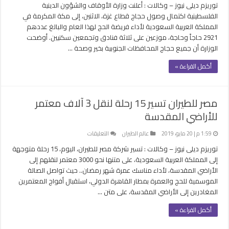
مغلقة
توريزم ديلى نيوز – وكالات : أعلنت وزارة الأوقاف والشؤون الدينية
جميع
الفلسطينية اكتمال وصول حجاج قطاع غزة، الاثنين، إلى مكة المكرمة في
حجاج
المملكة العربية السعودية لأداء فريضة الحج لهذا العام والبالغ عددهم
قطاع
2921 حاجاً وحاجة، موزعين على ثلاثة فنادق وتجمعين سكنيين. أوضحت
غزة
الوزارة أن جميع حجاج المحافظات الجنوبية بخير وصحة …
إلى
السعودية
أكمل القراءة »
مغلقة
مصر للطيران تسير 15 رحلة لنقل 3 آلاف معتمر
للأراضي المقدسة
على
1:59 م | 20 مايو، 2019
عالم الطيران
التعليقات
مصر
توريزم ديلى نيوز – وكالات : تسير شركة مصر للطيران، اليوم، 15 رحلة متوجهة
للطيران
إلى المملكة العربية السعودية، على متنها نحو 3000 معتمر لنقلهم إلى
تسير
الأراضي المقدسة، لأداء مناسك عمرة شهر رمضان.. حيث تواصل الصالة
15
الموسمية للحج والعمرة بمطار القاهرة الدولي، استقبال أفواج المعتمرين
رحلة
المغادرين إلى الأراضي المقدسة، على متن …
لنقل
3
أكمل القراءة »
آلاف
معتمر