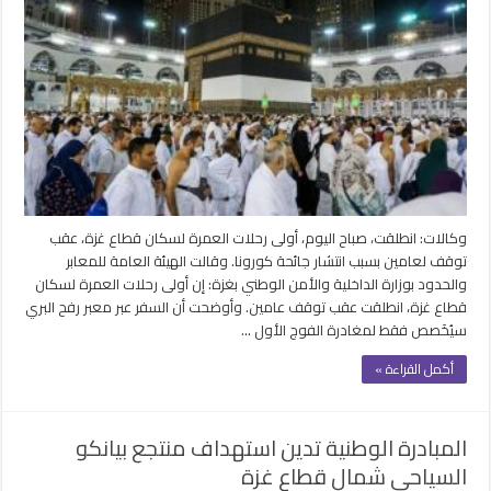
توقف
عامين..
انطلاق
أولي
رحلات
العمرة
من
قطاع
غزة
مغلقة
وكالات: انطلقت، صباح اليوم، أولى رحلات العمرة لسكان قطاع غزة، عقب
توقف لعامين بسبب انتشار جائحة كورونا. وقالت الهيئة العامة للمعابر
والحدود بوزارة الداخلية والأمن الوطني بغزة: إن أولى رحلات العمرة لسكان
قطاع غزة، انطلقت عقب توقف عامين. وأوضحت أن السفر عبر معبر رفح البري
سيُخَصص فقط لمغادرة الفوج الأول …
أكمل القراءة »
المبادرة الوطنية تدين استهداف منتجع بيانكو
السياحي شمال قطاع غزة