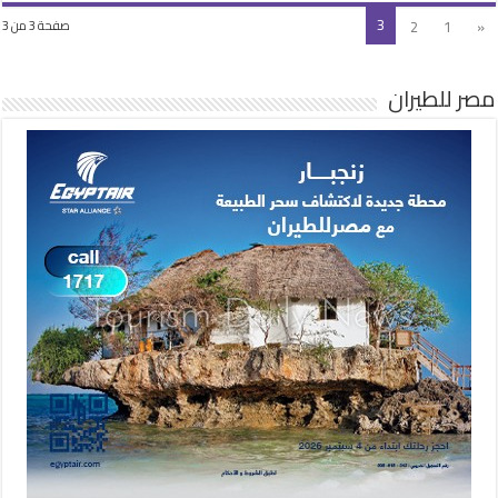
للأراضي
3
2
1
«
صفحة 3 من 3
المقدسة
مغلقة
مصر للطيران