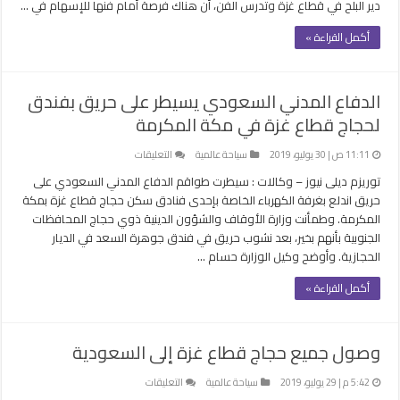
دير البلح في قطاع غزة وتدرس الفن، أن هناك فرصة أمام فنها للإسهام في …
أكمل القراءة »
الدفاع المدني السعودي يسيطر على حريق بفندق
لحجاج قطاع غزة في مكة المكرمة
على
11:11 ص | 30 يوليو، 2019
سياحة عالمية
التعليقات
الدفاع
توريزم ديلى نيوز – وكالات : سيطرت طواقم الدفاع المدني السعودي على
المدني
حريق اندلع بغرفة الكهرباء الخاصة بإحدى فنادق سكن حجاج قطاع غزة بمكة
السعودي
المكرمة. وطمأنت وزارة الأوقاف والشؤون الدينية ذوي حجاج المحافظات
يسيطر
الجنوبية بأنهم بخير، بعد نشوب حريق في فندق جوهرة السعد في الديار
على
الحجازية. وأوضح وكيل الوزارة حسام …
حريق
بفندق
أكمل القراءة »
لحجاج
قطاع
غزة
وصول جميع حجاج قطاع غزة إلى السعودية
في
مكة
على
5:42 م | 29 يوليو، 2019
سياحة عالمية
التعليقات
المكرمة
وصول