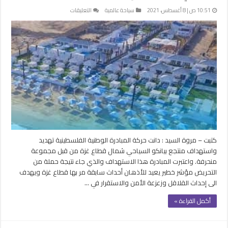
على
10:51 ص | 8 أغسطس، 2021
سياحة عالمية
التعليقات
المبادرة
الوطنية
تدين
استهداف
منتجع
بيانكو
السياحي
شمال
قطاع
غزة
مغلقة
كتبت – مروة السيد : دانت حركة المبادرة الوطنية الفلسطينية تهديد
واستهداف منتجع بيانكو السياحي شمال قطاع غزة من قبل مجموعة
منحرفة. واعتبرت المبادرة هذا الاستهداف والذي جاء نتيجة حملة من
التحريض مؤشر خطير يعيد للأذهان أحداث سابقة مر بها قطاع غزة ويهدف
الى إحداث القلاقل وزعزعة الأمن والاستقرار في …
أكمل القراءة »