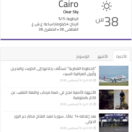
Cairo
Clear Sky
38
س
الرطوبة: 15%
الرياح: 4كيلومتر/ساعة غ.ش.غ
العظمى 38 • الصغرى 38
الأخيرة
الأشهر
الوسوم
“الخطوط القطرية” تستأنف رحلاتها إلى الكويت والبحرين
وأربيل العراقية السبت
6:00 م | 6 أغسطس، 2026
الأجهزة الأمنية تنجح في ضبط مرتكب واقعة التنقيب عن
الآثار بالمنوفية
5:35 م | 6 أغسطس، 2026
بعد إغلاقه 14 عامًا.. سوريا تعيد افتتاح مطار دير الزور
الدولي
5:05 م | 6 أغسطس، 2026