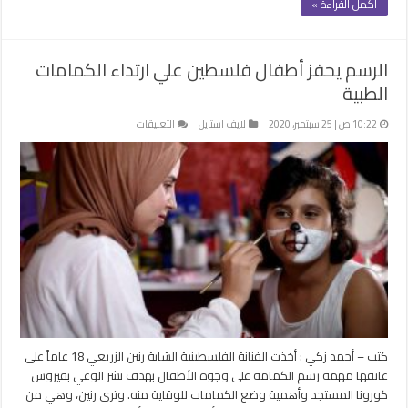
أكمل القراءة »
الرسم يحفز أطفال فلسطين علي ارتداء الكمامات
الطبية
على
10:22 ص | 25 سبتمبر، 2020
لايف استايل
التعليقات
الرسم
يحفز
أطفال
فلسطين
علي
ارتداء
الكمامات
الطبية
مغلقة
كتب – أحمد زكي : أخذت الفنانة الفلسطينية الشابة رنين الزريعي 18 عاماً على
عاتقها مهمة رسم الكمامة على وجوه الأطفال بهدف نشر الوعي بفيروس
كورونا المستجد وأهمية وضع الكمامات للوقاية منه. وترى رنين، وهي من