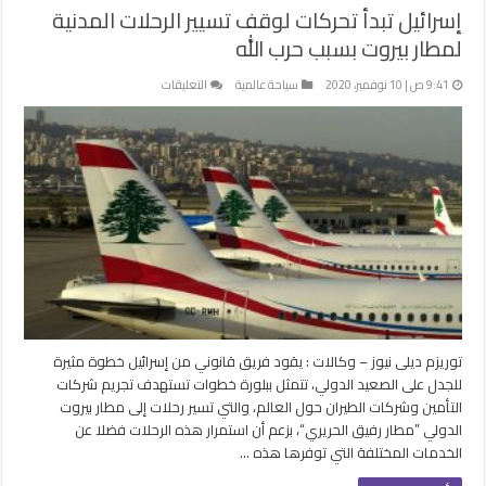
إسرائيل تبدأ تحركات لوقف تسيير الرحلات المدنية
لمطار بيروت بسبب حرب الله
على
9:41 ص | 10 نوفمبر، 2020
سياحة عالمية
التعليقات
إسرائيل
تبدأ
تحركات
لوقف
تسيير
الرحلات
المدنية
لمطار
بيروت
بسبب
حرب
الله
توريزم ديلى نيوز – وكالات : يقود فريق قانوني من إسرائيل خطوة مثيرة
مغلقة
للجدل على الصعيد الدولي، تتمثل ببلورة خطوات تستهدف تجريم شركات
التأمين وشركات الطيران حول العالم، والتي تسير رحلات إلى مطار بيروت
الدولي ”مطار رفيق الحريري“، بزعم أن استمرار هذه الرحلات فضلا عن
الخدمات المختلفة التي توفرها هذه …