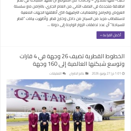
انطلاقة متجددة في النصف الثاني من العام الجاري، بالتزامن مع سلسلة
العروض والبرامج والفعاليات الترفيهية التي أطلقتها الجهات المعنية
لاستقطاب مزيد من السياح من داخل وخارج قطر. وأظهرت بيانات “قطر
للسياحة” أن عدد تدفقات الزوار الواردة إلى دولة …
أكمل القراءة »
الخطوط القطرية تضيف 26 وجهة في 4 قارات
وتوسع شبكتها العالمية إلى 160 وجهة
على
1:01 م | 27 يونيو، 2026
عالم الطيران
التعليقات
الخطوط
القطرية
تضيف
26
وجهة
في
4
قارات
وتوسع