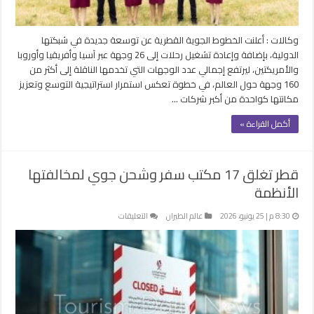
شبكتها
العالمية
إلى
وكالات : أعلنت الخطوط الجوية القطرية عن توسعة جديدة في شبكتها
160
الدولية، بإضافة وإعادة تشغيل رحلات إلى 26 وجهة عبر آسيا وأفريقيا وأوروبا
وجهة
والأمريكتين، ليرتفع إجمالي عدد الوجهات التي تخدمها الناقلة إلى أكثر من
مغلقة
160 وجهة حول العالم، في خطوة تعكس استمرار استراتيجية التوسع وتعزيز
مكانتها كواحدة من أكبر شركات …
أكمل القراءة »
قطر تغلق 17 مكتب سفر وشحن جوي لمخالفتها
الأنظمة
على
8:30 م | 25 يونيو، 2026
عالم الطيران
التعليقات
قطر
تغلق
17
مكتب
سفر
وشحن
جوي