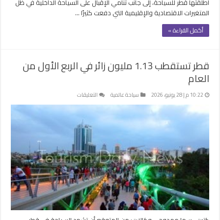
أطلقتها قطر للسياحة، إلى جانب تنامي الإقبال على السياحة الداخلية في ظل
المتغيرات الاقتصادية والإقليمية التي دفعت كثيرًا …
أكمل القراءة »
قطر تستقطب 1.13 مليون زائر في الربع الأول من
العام
على
10:22 م | 28 يونيو، 2026
سياحة عالمية
التعليقات
قطر
تستقطب
1.13
مليون
زائر
في
الربع
الأول
من
العام
مغلقة
كتبت- سها ممدوح – وكالات: من المتوقع أن تشهد السياحة في قطر