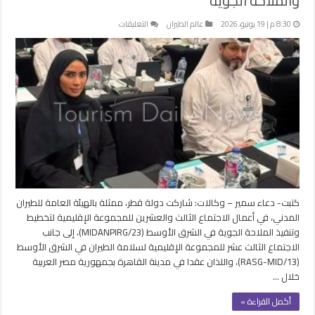
والملاحة الجوية
على
8:30 م | 19 يونيو، 2026
عالم الطيران
التعليقات
قطر
تشارك
في
اجتماعات
“الإيكاو”
لسلامة
الطيران
والملاحة
الجوية
مغلقة
كتبت- دعاء سمير – وكالات: شاركت دولة قطر، ممثلة بالهيئة العامة للطيران
المدني، في أعمال الاجتماع الثالث والعشرين للمجموعة الإقليمية لتخطيط
وتنفيذ الملاحة الجوية في الشرق الأوسط (MIDANPIRG/23)، إلى جانب
الاجتماع الثالث عشر للمجموعة الإقليمية لسلامة الطيران في الشرق الأوسط
(RASG-MID/13)، واللذان عقدا في مدينة القاهرة بجمهورية مصر العربية
خلال …
أكمل القراءة »