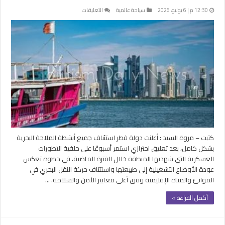
على
12:30 م | 6 يوليو، 2026
سياحة عالمية
التعليقات
قطر
تستأنف
الملاحة
البحرية
بعد
أسبوع
من
التعليق
وتؤكد
على
معايير
السلامة
كتبت – مروة السيد : أعلنت دولة قطر استئناف جميع أنشطة الملاحة البحرية
مغلقة
بشكل كامل، بعد تعليق احترازي استمر أسبوعًا على خلفية التطورات
العسكرية التي شهدتها المنطقة خلال الفترة الماضية، في خطوة تعكس
عودة الأوضاع التشغيلية إلى طبيعتها واستئناف حركة النقل البحري في
الموانئ والمياه الإقليمية وفق أعلى معايير الأمن والسلامة. …
أكمل القراءة »