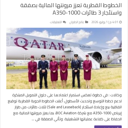
الخطوط القطرية تعزز مرونتها المالية بصفقة
واستئجار 3 طائرات A350-1000
على
4:01 م | 1 يوليو، 2026
عالم الطيران
التعليقات
الخطوط
القطرية
تعزز
مرونتها
المالية
بصفقة
واستئجار
3
طائرات
A350-
1000
مغلقة
وكالات : في خطوة تعكس استمرار اعتمادها على حلول التمويل المبتكرة
لدعم خطط التوسع وتحديث الأسطول، أعلنت الخطوط الجوية القطرية توقيع
اتفاقية بيع وإعادة استئجار (Sale and Leaseback) لثلاث طائرات من طراز
إيرباص A350-1000 مع شركة BOC Aviation، بما يعزز مرونتها المالية مع
الحفاظ على كفاءة عملياتها التشغيلية. وتأتي الصفقة في …