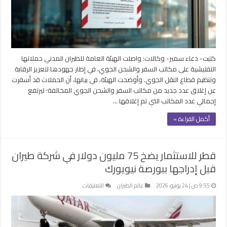
لمخالفتها
الأنظمة
مغلقة
كتبت- دعاء سمير- وكالات: واصلت الهيئة العامة للطيران المدني حملاتها
التفتيشية على مكاتب السفر والشحن الجوي، في إطار جهودها لتعزيز الرقابة
وتنظيم قطاع النقل الجوي. وأوضحت الهيئة، في بيانها، أن الحملات قد أسفرت
عن إغلاق عدد جديد من مكاتب السفر والشحن الجوي المخالفة؛ ليرتفع
إجمالي عدد المكاتب التي تم إغلاقها …
أكمل القراءة »
قطر للاستثمار يضخ 75 مليون دولار في شركة طيران
قبل إدراجها ببورصة نيويورك
على
9:55 ص | 24 يونيو، 2026
عالم الطيران
التعليقات
قطر
للاستثمار
يضخ
75