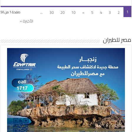
1
...
30
20
10
»
5
4
3
2
صفحة 1 من 50
الأخيرة »
مصر للطيران