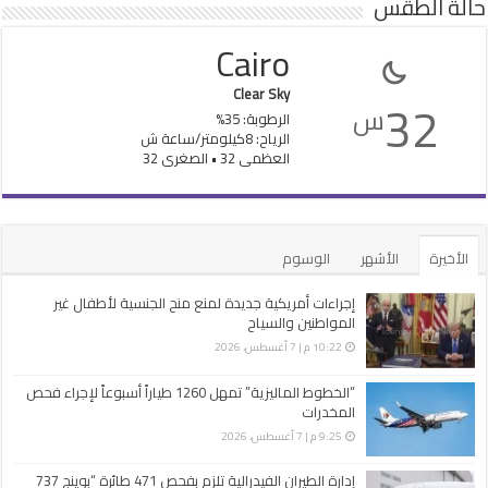
حالة الطقس
Cairo
Clear Sky
32
س
الرطوبة: 35%
الرياح: 8كيلومتر/ساعة ش
العظمى 32 • الصغرى 32
الأخيرة
الأشهر
الوسوم
إجراءات أمريكية جديدة لمنع منح الجنسية لأطفال غير
المواطنين والسياح
10:22 م | 7 أغسطس، 2026
“الخطوط الماليزية” تمهل 1260 طياراً أسبوعاً لإجراء فحص
المخدرات
9:25 م | 7 أغسطس، 2026
إدارة الطيران الفيدرالية تلزم بفحص 471 طائرة “بوينج 737