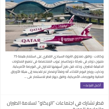
تعزز
استثماراتها
في
قطاع
الطيران
بـ
75
مليون
دولار
عبر
“دونكاسترز”
وكالات : وافق صندوق الثروة السيادي القطري على استثمار بقيمة 75
مغلقة
مليون دولار في شركة دونكاسترز غروب المتخصصة في تصنيع المكونات
الدقيقة للطيران، وذلك قبل طرح ‌أسهمها للتداول في البورصة الأمريكية.
وذكرت رويترز اليوم الثلاثاء، أنه وفقاً لإفصاح تم تقديمه إلى هيئة الأوراق
المالية والبورصات الأمريكية، وافق جهاز قطر للاستثمار على …
أكمل القراءة »
قطر تشارك في اجتماعات “الإيكاو” لسلامة الطيران