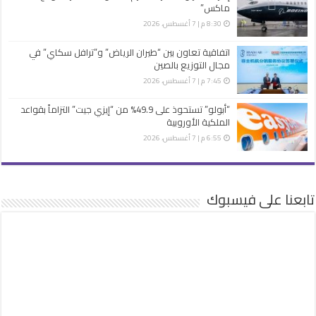
ماكس”
8:30 م | 7 أغسطس، 2026
اتفاقية تعاون بين “طيران الرياض” و”ترافل سكاي” في
مجال التوزيع بالصين
7:45 م | 7 أغسطس، 2026
“أبولو” تستحوذ على 49.9% من “إيزي جيت” التزاماً بقواعد
الملكية الأوروبية
6:55 م | 7 أغسطس، 2026
تابعنا على فيسبوك