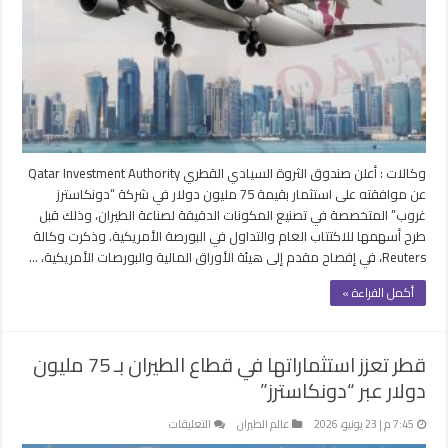
مليون
دولار
في
شركة
طيران
قبل
إدراجها
ببورصة
وكالات : أعلن صندوق الثروة السيادي القطري Qatar Investment Authority
نيويورك
عن موافقته على استثمار بقيمة 75 مليون دولار في شركة “دونكاسترز
مغلقة
غروب” المتخصصة في تصنيع المكونات الدقيقة لصناعة الطيران، وذلك قبل
طرح أسهمها للاكتتاب العام والتداول في البورصة الأمريكية. وذكرت وكالة
Reuters، في إفصاح مقدم إلى هيئة الأوراق المالية والبورصات الأمريكية، …
أكمل القراءة »
قطر تعزز استثماراتها في قطاع الطيران بـ 75 مليون
دولار عبر “دونكاسترز”
على
7:45 م | 23 يونيو، 2026
عالم الطيران
التعليقات
قطر