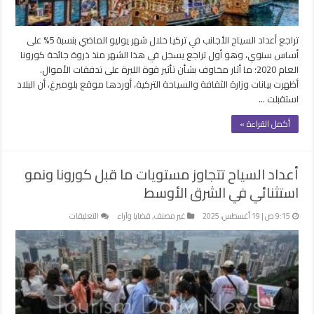
في
يوليو
مغلقة
تراجع أعداد السياح الأجانب في تركيا خلال شهر يوليو الماضي بنسبة 5% على
أساس سنوي، وهو أول تراجع يسجل في هذا الشهر منذ ذروة جائحة كورونا
العام 2020؛ ما أثار مخاوف بشأن تأثير قوة الليرة على تدفقات الأموال.
أظهرت بيانات وزارة الثقافة والسياحة التركية، أوردها موقع بلومبرغ، أن البلاد
استقبلت …
أكمل القراءة »
أعداد السياح تتجاوز مستويات ما قبل كورونا ونمو
استثنائي في الشرق الأوسط
على
9:15 ص | 19 أغسطس، 2025
غير مصنف
,
قضايا وآراء
التعليقات
أعداد
السياح
تتجاوز
مستويات
ما
قبل
كورونا