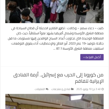
ونمو
استثنائي
في
الشرق
الأوسط
كتبت – دعاء سمير – وكالات : تظهر التقارير الحديثة أن قطاع السياحة في
مغلقة
منطقة الشرق الأوسط وشمال أفريقيا يشهد نمواً استثنائياً، حيث كان
المنطقة الوحيدة التي تجاوزت أعداد السياح الوافدين إليها مستويات ما قبل
جائحة كوفيد-19 عام 2023. أبرز النتائج والإحصائيات: أداء يفوق التوقعات:
استقبلت منطقة الشرق الأوسط 87.1 …
أكمل القراءة »
من كورونا إلى الحرب مع إسرائيل.. أزمة الفنادق
الإيرانية تتفاقم
على
3:40 م | 10 يوليو، 2025
فنادق و منتجعات
التعليقات
من
كورونا
إلى
الحرب