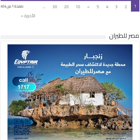
1
...
30
20
10
»
5
4
3
2
صفحة 1 من 454
الأخيرة »
مصر للطيران