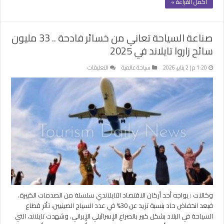
أكمل القراءة »
صناعة السياحة تعاني من خسائر فادحة .. 33 مليون
سائح زاروا تايلاند في 2025
على
1:20 م | 2 يناير، 2026
سياحة عالمية
التعليقات
صناعة
السياحة
تعاني
من
خسائر
فادحة
..
33
مليون
سائح
زاروا
تايلاند
وكالات : يواجه أحد أركان الاقتصاد التايلاندي سلسلة من الصدمات الكبيرة.
في
فبعد انخفاض حاد بنسبة تزيد عن 30% في عدد السياح الصينيين، تأثر قطاع
2025
السياحة في البلاد بشكل كبير بالصراع الإسرائيلي الإيراني. وشهدت تايلاند، التي
مغلقة