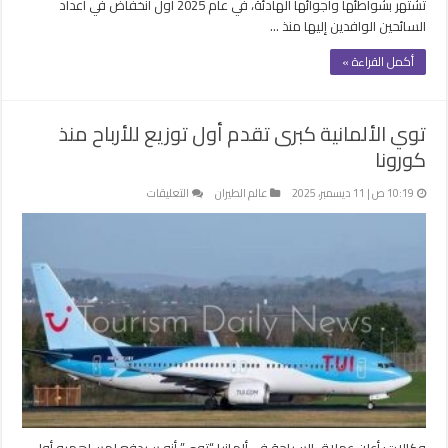
تشتهر بشواطئها وأجوائها الهادئة، في عام 2025 أول انخفاض في أعداد
السائحين الوافدين إليها منذ …
أكمل القراءة »
توي الألمانية كبرى تقدم أول توزيع للأرباح منذ
كورونا
على
10:19 ص | 11 ديسمبر، 2025
عالم الطيران
التعليقات
توي
الألمانية
كبرى
تقدم
أول
توزيع
للأرباح
منذ
كورونا
مغلقة
وكالات: أعلن عملاق السياحة في ألمانيا “توي” أنه سيدفع لمساهميه أول