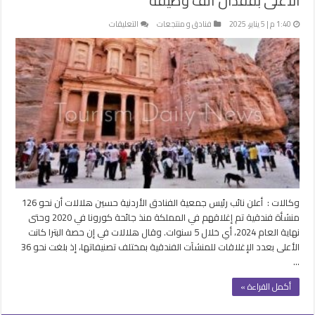
الأعلى بفقدان ألف وظيفة
على
1:40 م | 5 يناير، 2025
فنادق و منتجعات
التعليقات
إغلاق
126
منشأة
فندقية
في
الأردن
وحصة
البترا
الأعلى
بفقدان
ألف
وظيفة
وكالات : أعلن نائب رئيس جمعية الفنادق الأردنية حسين هلالات أن نحو 126
مغلقة
منشأة فندقية تم إغلاقهم في المملكة منذ جائحة كورونا في 2020 وحتى
نهاية العام 2024، أي خلال 5 سنوات. وقال هلالات في إن حصة البترا كانت
الأعلى بعدد الإغلاقات للمنشآت الفندقية بمختلف تصنيفاتها، إذ بلغت نحو 36
…
أكمل القراءة »