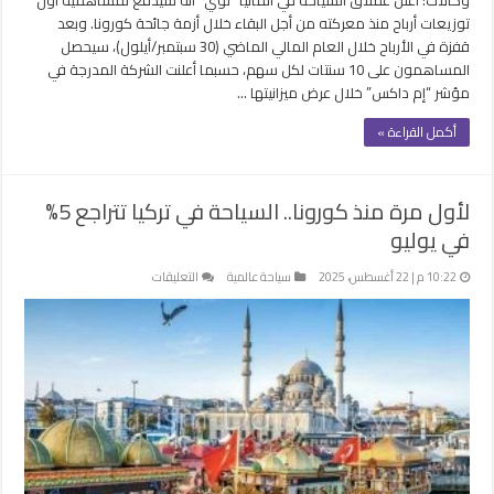
توزيعات أرباح منذ معركته من أجل البقاء خلال أزمة جائحة كورونا. وبعد
قفزة في الأرباح خلال العام المالي الماضي (30 سبتمبر/أيلول)، سيحصل
المساهمون على 10 سنتات لكل سهم، حسبما أعلنت الشركة المدرجة في
مؤشر “إم داكس” خلال عرض ميزانيتها …
أكمل القراءة »
لأول مرة منذ كورونا.. السياحة في تركيا تتراجع 5%
في يوليو
على
10:22 م | 22 أغسطس، 2025
سياحة عالمية
التعليقات
لأول
مرة
منذ
كورونا..
السياحة
في
تركيا
تتراجع
5%