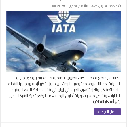
على
9:25 م | 4 يونيو، 2026
عالم الطيران
التعليقات
بين
غلاء
الوقود
وإغلاق
الأجواء..
تحديات
كبرى
تواجه
اجتماع
“إياتا”
السنوي
مغلقة
وكالات: يجتمع قادة شركات الطيران العالمية في مدينة ريو دي جانيرو
البرازيلية هذا الأسبوع، مدفوعين بالبحث عن حلول لأكبر أزمة يواجهها القطاع
منذ جائحة كورونا؛ إذ تتسبب الحرب في إيران في قفزات حادة لأسعار وقود
الطائرات، وتفرض مسارات بديلة أطول للرحلات، مما يضع قدرة الشركات على
رفع أسعار التذاكر تحت …
أكمل القراءة »