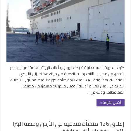
تحركت..
مصر
تعلن
استئناف
رحلات
العمرة
من
ميناء
سفاجا
بعد
توقف
كتبت – مروة السيد : دليلة تحركت اليوم ،و أعلنت الهيئة العامة لموانئ البحر
4سنوات
الأحمر، في مصر، استئناف رحلات العمرة من ميناء سفاجا إلى الأراضي
مغلقة
المقدسة، بعد توقف 4 سنوات نتيجة جائحة كورونا. وانطلقت أولى الرحلات
البحرية على متن العبارة “دليلة”، وعلى متنها 96 معتمرًا من مختلف
المحافظات، وذلك في …
أكمل القراءة »
إغلاق 126 منشأة فندقية في الأردن وحصة البترا