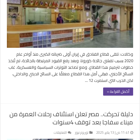
مع
إسرائيل..
أزمة
الفنادق
الإيرانية
تتفاقم
مغلقة
وكالات: تلقى قطاع الفنادق في إيران أولى ضرباته الكبرى منذ أواخر عام
2020 بسبب تفشي جائحة كورونا. وبعد رفع القيود المرتبطة بالجائحة، لم تُتخذ
خطوات لترميم هذا القطاع. ومع تصاعد التوترات السياسية والعسكرية، غاب
السائح الأجنبي، فبقي أمل هذا القطاع معلقًا على السائح الديني والداخلي،
لكن الحرب التي استمرت 12 …
أكمل القراءة »
دليلة تحركت.. مصر تعلن استئناف رحلات العمرة من
ميناء سفاجا بعد توقف 4سنوات
على
11:41 ص | 13 يناير، 2025
توريزم نيوز
التعليقات
دليلة