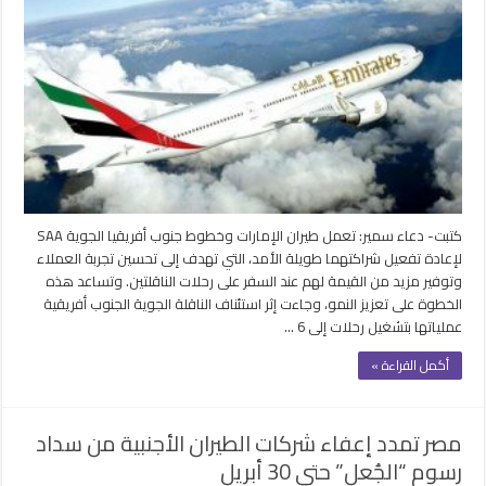
الإمارات”
وخطوط
جنوب
أفريقيا
تستأنفان
العمل
بشراكة
الرمز
مغلقة
كتبت- دعاء سمير: تعمل طيران الإمارات وخطوط جنوب أفريقيا الجوية SAA
لإعادة تفعيل شراكتهما طويلة الأمد، التي تهدف إلى تحسين تجربة العملاء
وتوفير مزيد من القيمة لهم عند السفر على رحلات الناقلتين. وتساعد هذه
الخطوة على تعزيز النمو، وجاءت إثر استئناف الناقلة الجوية الجنوب أفريقية
عملياتها بتشغيل رحلات إلى 6 …
أكمل القراءة »
مصر تمدد إعفاء شركات الطيران الأجنبية من سداد
رسوم “الجُعل” حتي 30 أبريل