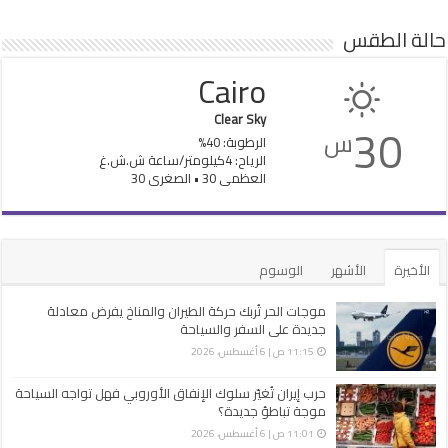
حالة الطقس
Cairo
Clear Sky
30
س
الرطوبة: 40%
الرياح: 4كيلومتر/ساعة ش.ش.غ
العظمى 30 • الصغرى 30
الأخيرة
الأشهر
الوسوم
موجات الحر تُربك حركة الطيران والمناخ يفرض معادلة
جديدة على السفر والسياحة
11:15 ص | 6 أغسطس، 2026
حرب إيران تُغيّر سلوك الإنفاق الأوروبي فهل تواجه السياحة
موجة تباطؤ جديدة؟
11:01 ص | 6 أغسطس، 2026