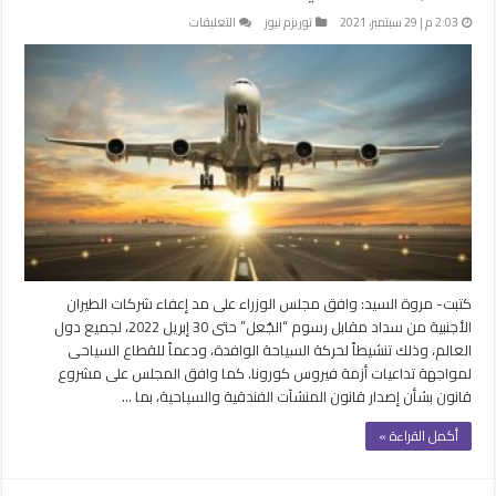
على
2:03 م | 29 سبتمبر، 2021
توريزم نيوز
التعليقات
مصر
تمدد
إعفاء
شركات
الطيران
الأجنبية
من
سداد
رسوم
“الجُعل”
حتي
30
كتبت- مروة السيد: وافق مجلس الوزراء على مد إعفاء شركات الطيران
أبريل
الأجنبية من سداد مقابل رسوم “الجُعل” حتى 30 إبريل 2022، لجميع دول
مغلقة
العالم، وذلك تنشيطاً لحركة السياحة الوافدة، ودعماً للقطاع السياحى
لمواجهة تداعيات أزمة فيروس كورونا. كما وافق المجلس على مشروع
قانون بشأن إصدار قانون المنشآت الفندقية والسياحية، بما …
أكمل القراءة »