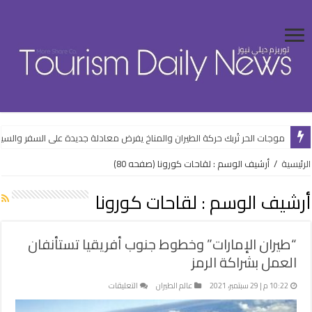
طقس أغسطس يفرض قواعد جديدة على حركة السياحة والمصايف في مصر
موجات الحر تُربك حركة الطيران والمناخ يفرض معادلة جديدة على السفر والسي
الرئيسية
/
أرشيف الوسم : لقاحات كورونا
(صفحه 80)
أرشيف الوسم :
لقاحات كورونا
“طيران الإمارات” وخطوط جنوب أفريقيا تستأنفان
العمل بشراكة الرمز
على
10:22 م | 29 سبتمبر، 2021
عالم الطيران
التعليقات
“طيران