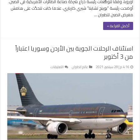
أوروبا، وفقاً لتوقُّعات رئيسة ذراع شركة صناعة الطائرات الأمريكية في الصين.
أوضحت رئيسة “بوينج تشاينا” شيري كارباري، عندما كانت تتحدَّث على هامش
معرض الصين للطيران …
أكمل القراءة »
استئناف الرحلات الجوية بين الأردن وسوريا اعتباراً
من 3 أكتوبر
على
4:16 م | 28 سبتمبر، 2021
عالم الطيران
التعليقات
استئناف
الرحلات
الجوية
بين
الأردن
وسوريا
اعتباراً
من
3
أكتوبر
مغلقة