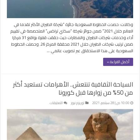
في
العالم
لعام
2021
وكالات: حصدت الخطوط السعودية جائزة “شركة الطيران الأكثر تقدما في
مغلقة
العالم خلال 2021” ضمن جوائز شركة “سكاي تراكس” المتخصصة في تقييم
أداء وخدمات شركات الطيران والمطارات حيث حققت قفزة بواقع 31 مركزا
ضمن ترتيب شركات الطيران خلال 2021 محققة المركز 26. وحصلت الخطوط
السعودية على هذا الاستحقاق عبر تصويت عالمي …
أكمل القراءة »
السياحة الثقافية تنتعش.. الأهرامات تستعيد أكثر
من 50% من زوارها قبل كورونا
على
10:00 ص | 28 سبتمبر، 2021
توريزم نيوز
التعليقات
السياحة
الثقافية
تنتعش..
الأهرامات
تستعيد