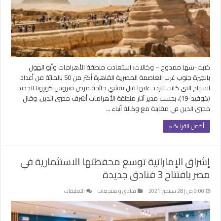
أكثر
من
50%
من
زوارها
قبل
كورونا
كتبت-سها ممدوح – وكالات: استعادت منطقة الأهرامات وأبو الهول
مغلقة
بالجيزة جنوب غرب العاصمة المصرية القاهرة أكثر من 50 بالمائة من أعداد
السياح التي كانت تتردد عليها قبل تفشي جائحة مرض فيروس كورونا الجديد
(كوفيد-19)، بحسب مدير آثار منطقة الأهرامات أشرف محيي الدين. وقال
محيي الدين في مقابلة مع وكالة أنباء …
أكمل القراءة »
إشراق الإماراتية توسع محفظتها الاستثمارية في
مصر بافتتاح 3 فنادق جديدة
على
9:00 ص | 28 سبتمبر، 2021
فنادق و منتجعات
التعليقات
إشراق
الإماراتية
توسع