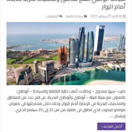
أمام الزوار
على
8:20 م | 27 سبتمبر، 2021
سياحة عالمية
التعليقات
سياحة
أبوظبي
تفتح
مناطق
ومحميات
بحرية
جديدة
أمام
الزوار
مغلقة
كتبت- سها ممدوح – وكالات: أعلنت دائرة الثقافة والسياحة – أبوظبي،
بالتعاون مع هيئة البيئة – أبوظبي وأبوظبي البحرية، عن فتح عدد من المناطق
والمحميات البحرية في الإمارة أمام الزوار، وذلك خلال مشاركتها في معرض
موناكو لليخوت الذي انطلق في الفترة من من 22 إلى 25 سبتمبر الجاري .
ويشكل …
أكمل القراءة »