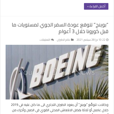
أكمل القراءة »
“بوينج” تتوقع عودة السفر الجوي لمستويات ما
قبل كورونا خلال 3 أعوام
على
10:22 م | 28 سبتمبر، 2021
عالم الطيران
التعليقات
“بوينج”
تتوقع
عودة
السفر
الجوي
لمستويات
ما
قبل
كورونا
خلال
3
أعوام
وكالات: تتوقَّع “بوينج” أن يعود الطيران التجاري الى ما كان عليه في 2019
مغلقة
خلال عامين أو ثلاثة بفضل الانتعاش المحلي القوي في الصين وأجزاء من