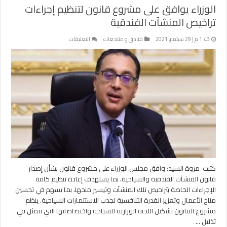
الوزراء يوافق على مشروع قانون لتنظيم إجراءات
تراخيص المنشآت الفندقية
على
1:43 م | 29 سبتمبر، 2021
فنادق و منتجعات
التعليقات
الوزراء
يوافق
على
مشروع
قانون
لتنظيم
إجراءات
تراخيص
المنشآت
الفندقية
مغلقة
كتبت-مروة السيد: وافق مجلس الوزراء على مشروع قانون بشأن إصدار
قانون المنشآت الفندقية والسياحية، بما يستهدف إعادة تنظيم كافة
الإجراءات الخاصة بتراخيص تلك المنشآت وتيسير منحها، بما يسهم في تحسين
مناخ الأعمال وتعزيز القدرة التنافسية لجذب الاستثمارات السياحية. ينظم
مشروع القانون تشكيل اللجنة الوزارية للسياحة واختصاصاتها التي تتمثل في
تذليل …