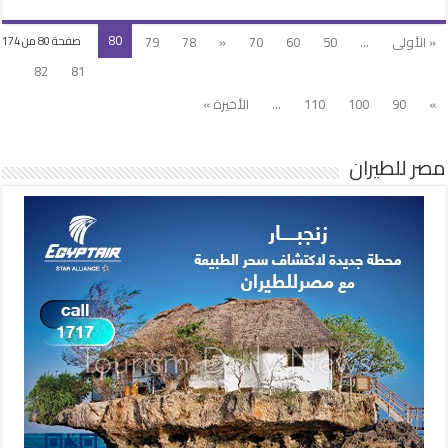
80
« الأولى
...
50
60
70
«
78
79
صفحة 80 من 174
82
81
»
90
100
110
...
الأخيرة »
مصر للطيران