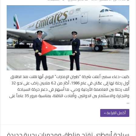
طيران
الإمارات
تنقل
6.2
ملايين
مسافر
بين
دبي
وعمان
على
متن
32
كتبت-دعاء سمير: أعلنت شركة “طيران الإمارات” اليوم، أنها نقلت منذ انطلاق
ألف
أول رحلة لها إلى عمّان في عام 1986، أكثر من 6.2 ملايين راكب على نحو 32
رحلة
ألف رحلة بين العاصمة الأردنية ودبي، ما أسهم في دعم حركة السياحة
مغلقة
والتجارة والاستثمار بين الدولتين. وأفادت الناقلة، بمناسبة مرور 35 عاماً على
…
أكمل القراءة »
سياحة أبوظبي تفتح مناطق ومحميات بحرية جديدة