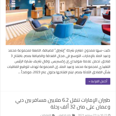
محفظتها
الاستثمارية
في
مصر
بافتتاح
3
فنادق
جديدة
مغلقة
كتبت-سها ممدوح: تعتزم شركة “إشراق” للضيافة، التابعة لمجموعة محمد
وعبيد الملا بالإمارات، التوسع في مجال الفندقة والضيافة بمصر، بافتتاح 3
فنادق، تحمل علامة هوليداي إن إكسبريس. وقال شريف بشارة الرئيس
التنفيذي لمجموعة محمد وعبيد الملا، إن المجموعة تهدف لتوقيع اتفاقيات
بشأن الفنادق الثلاثة بمصر، ليتم افتتاحها بحلول عام 2023، موضحاً …
أكمل القراءة »
طيران الإمارات تنقل 6.2 ملايين مسافر بين دبي
وعمان على متن 32 ألف رحلة
على
10:22 م | 27 سبتمبر، 2021
عالم الطيران
التعليقات