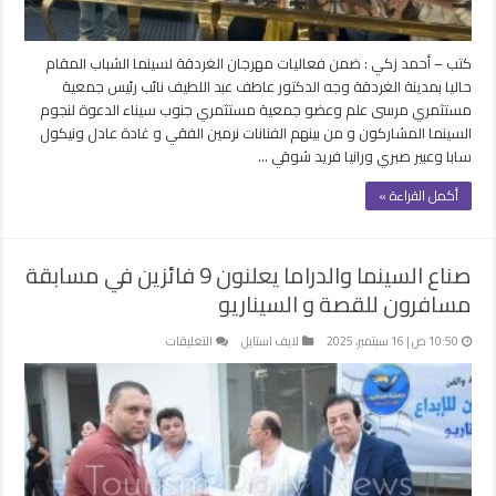
كاترين
مغلقة
كتب – أحمد زكي : ضمن فعاليات مهرجان الغردقة لسينما الشباب المقام
حاليا بمدينة الغردقة وجه الدكتور عاطف عبد اللطيف نائب رئيس جمعية
مستثمري مرسى علم وعضو جمعية مستثمري جنوب سيناء الدعوة لنجوم
السينما المشاركون و من بينهم الفنانات نرمين الفقي و غادة عادل ونيكول
سابا وعبير صبري ورانيا فريد شوقي …
أكمل القراءة »
صناع السينما والدراما يعلنون 9 فائزين في مسابقة
مسافرون للقصة و السيناريو
على
10:50 ص | 16 سبتمبر، 2025
لايف استايل
التعليقات
صناع
السينما
والدراما
يعلنون
9
فائزين
في