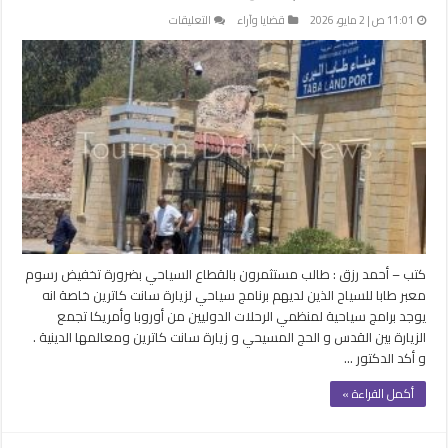
على
11:01 ص | 2 مايو، 2026
قضايا وآراء
التعليقات
مطالب
بتخفيض
رسوم
معبر
طابا
لحاملي
التأشيرات
السياحية
ولديهم
برامج
مؤكدة
مغلقة
كتب – أحمد رزق : طالب مستثمرون بالقطاع السياحي بضرورة تخفيض رسوم
معبر طابا للسياح الذين لديهم برنامج سياحي لزيارة سانت كاترين خاصة انه
يوجد برامج سياحية لمنظمي الرحلات الدوليين من أوروبا وأمريكا تجمع
الزيارة بين القدس و الحج المسيحي و زيارة سانت كاترين ومعالمها الدينية .
و أكد الدكتور …
أكمل القراءة »