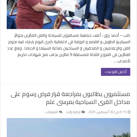
مسابقة
مسافرون
للقصة
و
السيناريو
كتب – أحمد رزق : أعلنت جمعية مسافرون للسياحة والفن الفائزين بجوائز
مغلقة
السيناريو الطويل و القصير و الرواية في احتفالية كبرى اليوم شارك فيه نجوم
الفن والإعلاميين و الصحفيين و السياحيين صناعة السينما و الدراما . وبلغ عدد
الفائزين في الفروع الثلاثة للمسابقة 9 فائزين بجانب منح شهادات تكريم
لأصحاب …
أكمل القراءة »
مستثمرون يطالبون بمراجعة قرار فرض رسوم على
مداخل القرى السياحية بمرسى علم
على
9:15 ص | 26 أغسطس، 2025
قضايا وآراء
التعليقات
مستثمرون
يطالبون
بمراجعة
قرار