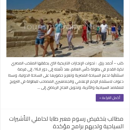
الفراعنة
في
كأس
العالم
تمنح
السياحة
المصرية
دفعة
وفرصة
للترويج
مغلقة
كتب – أحمد رزق : تحولت الإنجازات التاريخية التي يحققها المنتخب المصري
لكرة القدم في بطولة كأس العالم، بعد تأهله إلى دور الـ16، إلى فرصة
استثنائية لدعم السياحة المصرية وتعزيز حضورها على الساحة الدولية، وسط
دعوات لاستثمار الزخم الإعلامي والجماهيري المصاحب للبطولة في الترويج
للمقاصد السياحية والأثرية، وتحويل النجاح الرياضي إلى …
أكمل القراءة »
مطالب بتخفيض رسوم معبر طابا لحاملي التأشيرات
السياحية ولديهم برامج مؤكدة