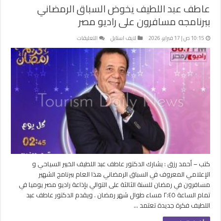
عاطف عبد اللطيف يخوض السباق الرمضاني
ببرنامجه مسافرون على راديو مصر
على
10:15 ص | 17 فبراير، 2026
لايف استايل
التعليقات
عاطف
عبد
اللطيف
يخوض
السباق
الرمضاني
ببرنامجه
مسافرون
على
راديو
مصر
مغلقة
كتب – أحمد رزق : يشارك الدكتور عاطف عبد اللطيف الخبير السياحي و
الإعلامي المعروف في السباق الرمضاني هذا العام ببرنامج الشهير
مسافرون في رمضان للسنة الثالثة على التوالي بإذاعة راديو مصر يوميا في
تمام الساعة ٢:٤٥ مساء طوال شهر رمضان . ويقدم الدكتور عاطف عبد
اللطيف فكرة جديدة تعتمد …