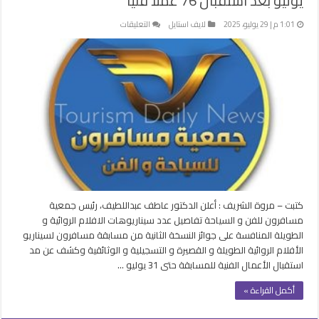
يوليو بعد استقبال 76 عملا فنيا
على
1:01 م | 29 يوليو، 2025
لايف استايل
التعليقات
مد
مسابقة
مسافرون
للسيناريو
والقصة
حتي
31
يوليو
بعد
استقبال
76
عملا
كتبت – مروة الشريف : أعلن الدكتور عاطف عبداللطيف، رئيس جمعية
فنيا
مسافرون للفن و السياحة تفاصيل عدد سيناريوهات الافلام الروائية و
مغلقة
الطويلة المنافسة على جوائز النسخة الثانية من مسابقة مسافرون لسيناريو
الأفلام الروائية الطويلة و القصيرة و التسجيلية و الوثائقية وكشف عن مد
استقبال الأعمال الفنية للمسابقة حتى 31 يوليو …
أكمل القراءة »