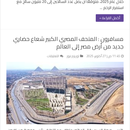
خلال عام 2025، متوقعًا أن يصل عدد السائحين إلى 20 مليون سائح مع
استمرار الزخم …
أكمل القراءة »
مسافرون : المتحف المصري الكبير شعاع حضاري
جديد من أرض مصر إلى العالم
على
11:45 ص | 27 أكتوبر، 2025
توريزم نيوز
التعليقات
مسافرون
:
المتحف
المصري
الكبير
شعاع
حضاري
جديد
من
أرض
مصر
إلى
كتبت – مروة السيد : قال الدكتور عاطف عبد اللطيف رئيس جمعية مسافرون