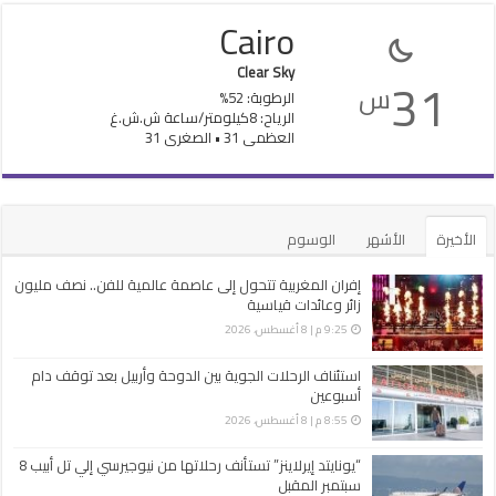
Cairo
Clear Sky
31
س
الرطوبة: 52%
الرياح: 8كيلومتر/ساعة ش.ش.غ
العظمى 31 • الصغرى 31
الأخيرة
الأشهر
الوسوم
إفران المغربية تتحول إلى عاصمة عالمية للفن.. نصف مليون
زائر وعائدات قياسية
9:25 م | 8 أغسطس، 2026
استئناف الرحلات الجوية بين الدوحة وأربيل بعد توقف دام
أسبوعين
8:55 م | 8 أغسطس، 2026
“يونايتد إيرلاينز” تستأنف رحلاتها من نيوجيرسي إلي تل أبيب 8
سبتمبر المقبل