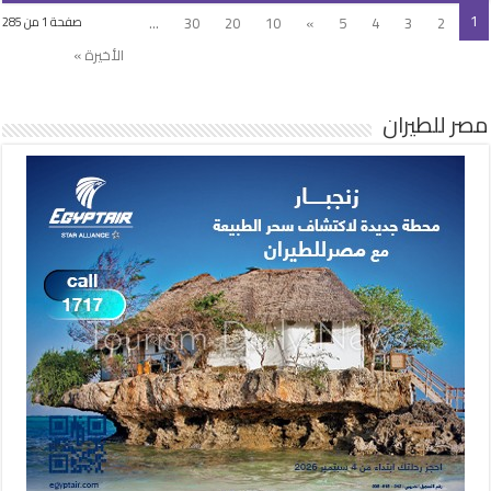
1
...
30
20
10
»
5
4
3
2
صفحة 1 من 285
الأخيرة »
مصر للطيران