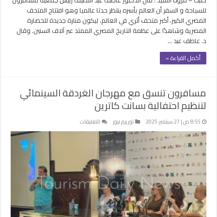
العالم
للسياحة و السفر أن العالم بأسره ينتظر حدثا عالميا وهو افتتاح المتحف
مغلقة
المصري الكبير، أكبر متحف أثري في العالم، ليكون منارة جديدة للحضارة
المصرية وشاهدًا على عظمة التاريخ المصري الممتد عبر آلاف السنين. وقال
د. عاطف عبد …
أكمل القراءة »
مسافرون تنسق مع مهرجان الغردقة السينمائي
لتنظيم احتفالية بسانت كاترين
على
8:55 ص | 27 سبتمبر، 2025
توريزم نيوز
التعليقات
مسافرون
تنسق
مع
مهرجان
الغردقة
السينمائي
لتنظيم
احتفالية
بسانت