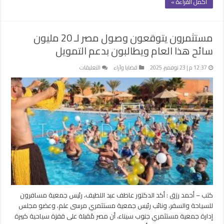
أكمل القراءة »
مستثمرون يتوقعون وصول مصر لـ 20 مليون
سائح هذا العام ويطالبون بدعم التمويل
على
12:37 م | 23 نوفمبر، 2025
قضايا وآراء
التعليقات
مستثمرون
يتوقعون
وصول
مصر
لـ
20
مليون
سائح
هذا
العام
ويطالبون
بدعم
كتب – أحمد رزق : أكد الدكتور عاطف عبد اللطيف، رئيس جمعية مسافرون
التمويل
للسياحة والسفر، ونائب رئيس جمعية مستثمري مرسى علم، وعضو مجلس
مغلقة
إدارة جمعية مستثمري جنوب سيناء، أن مصر مُقبلة على قفزة سياحية كبيرة