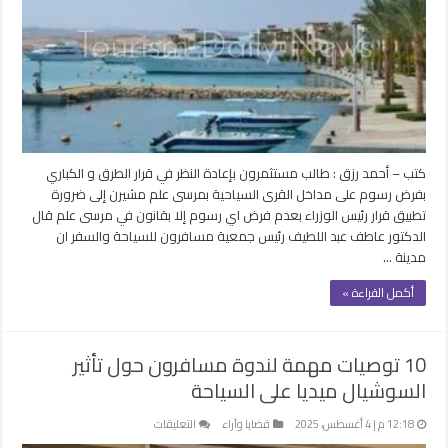
فرض
رسوم
على
مداخل
القرى
السياحية
بمرسى
علم
كتب – أحمد رزق : طالب مستثمرون بإعادة النظر في قرار الطرق و الكباري
مغلقة
بفرض رسوم على مداخل القرى السياحية بمرسى علم مشيرن إلى ضرورة
تطبيق قرار رئيس الوزراء بعدم فرض اي رسوم إلا بقانون في مرسى علم قال
الدكتور عاطف عبد اللطيف رئيس جمعية مسافرون للسياحة والسفر ان
مدينة …
أكمل القراءة »
10 توصيات مهمة لندوة مسافرون حول تأثير
السوشيال ميديا على السياحة
على
12:18 م | 4 أغسطس، 2025
قضايا وآراء
التعليقات
10