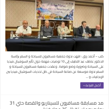
توصيات
مهمة
لندوة
مسافرون
حول
تأثير
السوشيال
ميديا
على
السياحة
مغلقة
كتب – أحمد رزق : انتهت ندوة جمعية مسافرون للسياحة و السفر برئاسة
الدكتور عاطف عبد اللطيف إلى 10 توصيات مهمة حول تأثير السوشيال ميديا
على السياحة وضرورة وضع ضوابط . وعقدت جمعية مسافرون للسياحة و
السفر ندوة موسعة عن صناعة السياحة في ظل تحديات السوشيال ميديا بين
الإيجابيات و …
أكمل القراءة »
مد مسابقة مسافرون للسيناريو والقصة حتي 31