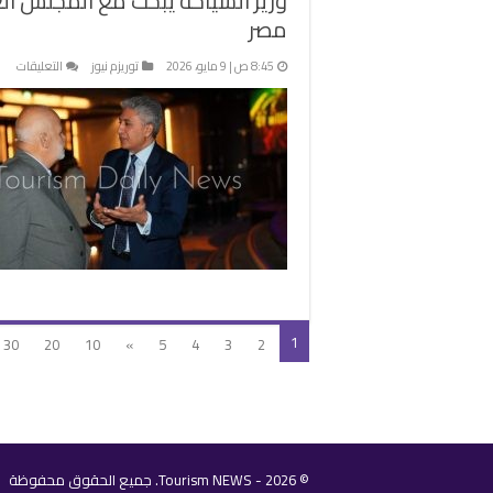
وزير السياحة يبحث مع المجلس ال
مصر
على
8:45 ص | 9 مايو، 2026
توريزم نيوز
التعليقات
وزير
السي
يبح
مع
الم
الع
للسي
وال
فر
الاس
في
مصر
1
30
20
10
»
5
4
3
2
مغل
© 2026 - Tourism NEWS. جميع الحقوق محفوظة