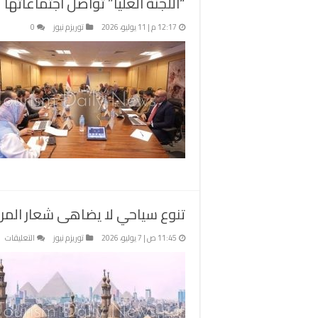
“اللجنة العليا” تواصل اجتماعاته
12:17 م | 11 يوليو، 2026
توريزم نيوز
0
تنوع سياحي لا يضاهى شعار المرح
عل
11:45 ص | 7 يوليو، 2026
توريزم نيوز
التعليقات
تن
سي
لا
يض
شع