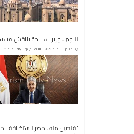
ال
ال
لت
مص
عا
مغ
اليوم .. وزير السياحة يناقش مس
على
9:45 ص | 6 يوليو، 2026
توريزم نيوز
التعليقات
الي
..
وزير
الس
ينا
مست
الق
مع
الص
بمت
الح
مغل
تفاصيل ملف مصر لاستضافة المؤت