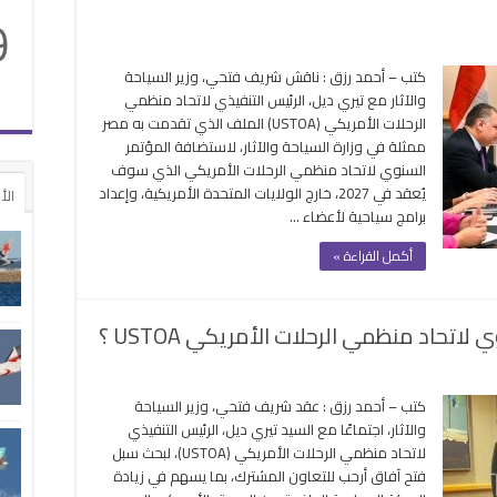
9
ى
اصيل
كتب – أحمد رزق : ناقش شريف فتحي، وزير السياحة
ف
والآثار مع تيري ديل، الرئيس التنفيذي لاتحاد منظمي
ر
الرحلات الأمريكي (USTOA) الملف الذي تقدمت به مصر
ستضافة
ممثلة في وزارة السياحة والآثار، لاستضافة المؤتمر
مؤتمر
السنوي لاتحاد منظمي الرحلات الأمريكي الذي سوف
سنوي
يُعقد في 2027، خارج الولايات المتحدة الأمريكية، وإعداد
الأ
حاد
برامج سياحية لأعضاء …
ظمي
رحلات
أكمل القراءة »
أمريكي
لقة
حاد منظمي الرحلات الأمريكي USTOA ؟
لى
ل
كتب – أحمد رزق : عقد شريف فتحي، وزير السياحة
ستضيف
والآثار، اجتماعًا مع السيد تيري ديل، الرئيس التنفيذي
صر
لاتحاد منظمي الرحلات الأمريكي (USTOA)، لبحث سبل
لمؤتمر
فتح آفاق أرحب للتعاون المشترك، بما يسهم في زيادة
لسنوي