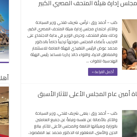
ع مجلس إدارة هيئة المتحف المصري الكبير
كتب – أحمد رزق : ترأس، شريف فتحي وزير السياحة
والآثار، اجتماع مجلس إدارة هيئة المتحف المصري الكبير،
وذلك بمقر المتحف. وحرص الوزير في بداية الاجتماع على
الترحيب بأعضاء المجلس موجهاً ترحيباً خاصاً بالدكتور
محمد عوض الرئيس التنفيذي للهيئة العامة للاستثمار
والمناطق الحرة، واللواء خالد زكريا مساعد رئيس الهيئة
الهندسية للقوات …
أكمل القراءة »
أهلا
ة أمين عام المجلس الأعلى للآثار الأسبق
كتب – أحمد رزق : ينعى شريف فتحي، وزير السياحة
والآثار، بالأصالة عن نفسه ونيابةً عن جميع العاملين
بالوزارة وهيئاتها التابعة والمجلس الأعلى للآثار، ببالغ
الحزن والأسى، المغفور له الدكتور محمد عبد المقصود،