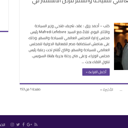
عالمي للسياحة والسفر فرص الاستثمار في
كتب – أحمد رزق : عقد، شريف فتحي وزير السياحة
احة
والآثار، اليوم، لقاءً مع السيد Mafredi Lefebvre رئيس
ث
مجلس إدارة المجلس العالمي للسياحة والسفر، وذلك
على هامش استضافة مصر للفعالية الدولية للمجلس
جلس
العالمي للسياحة والسفر، والتي تُقام تحت رعاية رئيس
المي
مجلس الوزراء، وعلى متن رحلة بحرية بقناة السويس.
احة
تناول اللقاء بحث …
سفر
ص
أكمل القراءة »
تثمار
...
الأخيرة »
صفحة 1 من 153
قة
الخ