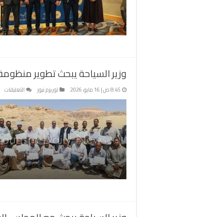
ل
م
ا
ا
A
؟
م
وزير السياحة يبحث تطوير منظومة 
عل
8:45 ص | 16 مايو، 2026
توريزم نيوز
التعليقات
وزي
ال
يب
تط
من
ال
الأ
مع
ال
با
مغ