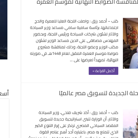
ا لمناقشة الضوابط النهائية لموسم العمرة
كتب – أحمد رزق : واصلت اللجنة العليا للعمرة والحج
اجتماعاتها، برئاسة سامية سامي مساعد وزير السياحة
والآثار لشئون شركات السياحة ورئيس اللجنة، وبحضور
المهندس مصطفى علي الدين مساعد الوزير لشئون
مكتب الوزير وعضو اللجنة، وذلك لمناقشة مشروع
ضوابط موسم العمرة المقبل لعام 1448هـ في صورته
النهائية، تمهيداً لعرضها على …
أكمل القراءة »
لة الجديدة لتسويق مصر عالميًا
أسعا
ى
وع
كتب – أحمد رزق : أكد شريف فتحي، وزير السياحة
احي
والآثار، أن الوزارة تتبنى استراتيجية جديدة لتسويق
المقصد السياحي المصري ترتكز على إبراز التنوع الكبير
اهى
الذي تتمتع به مصر، باعتباره أحد أهم عناصر القوة
ار