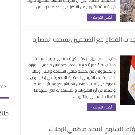
التنافسية، مشددًا على أن المرحلة المقبلة ستشهد تحولًا
مرحلة
في فلسفة الترويج من التركيز على عدد محدود من …
جديدة
سويق
أكمل القراءة »
ر
لميًا
لقة
تجدات القطاع مع الصحفيين بمتحف الحضارة
وم
كتب – أحمد رزق : يعقد شريف فتحي، وزير السياحة
والآثار، لقاءً دوريًا مع السادة الصحفيين مندوبي الوزارة
والمسؤولين عن تغطية ملفي السياحة والآثار، وذلك
ياحة
غدًا بالمتحف القومي للحضارة المصرية، في إطار حرص
قش
الوزارة على تعزيز التواصل المباشر مع وسائل الإعلام،
جدات
EGP
واستعراض أبرز التطورات والمستجدات التي يشهدها
طاع
القطاع السياحي والأثري …
حفيين
أكمل القراءة »
حف
حال
ضارة
قة
مر السنوي لاتحاد منظمي الرحلات