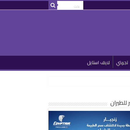
تجربتي
لايف استايل
للطيران