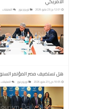
الأمريكي
عل
12:01 م | 23 مايو، 2026
توريزم نيوز
التعليقات
تف
مل
مص
لا
ال
ال
لات
من
ال
ال
مغ
هل تستضيف مصر المؤتمر السنوي لات
ع
10:05 ص | 23 مايو، 2026
توريزم نيوز
التعليقات
ه
ت
م
ا
ا