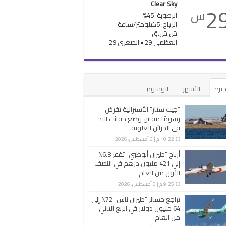
Clear Sky
2
س
الرطوبة: 45%
الرياح: 5كيلومتر/ساعة
ش.ش.ق‎
العظمى 29 • الصغرى 29
خيرة
الأشهر
الوسوم
“جيت ستار” الأسترالية تفرض
رسومًا مقابل وضع حقائب اليد
في الخزائن العلوية
10:22 م | 6 أغسطس، 2026
أرباح “طيران أبوظبي” تقفز 6.8%
إلي 421 مليون درهم في النصف
الأول من العام
9:25 م | 6 أغسطس، 2026
تراجع خسائر “طيران ناس” 72% إلى
64 مليون دولار في الربع الثاني
من العام