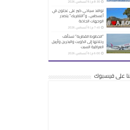
8:30 م | 6 أغسطس، 2026
توافد سياحي كبير على عجلون في
أغسطس.. و”التلفريك” يتصدر
الوجهات الجاذبة
7:45 م | 6 أغسطس، 2026
“الخطوط القطرية” تستأنف
رحلاتها إلى الكويت والبحرين وأربيل
العراقية السبت
6:00 م | 6 أغسطس، 2026
نا على فيسبوك