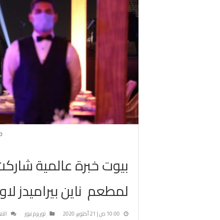
خ
بيوت خبرة عالمية شارك
لمطعم ناين بيراميدز لاو
10:00 ص | 21 أكتوبر، 2020
توريزم نيوز
الت