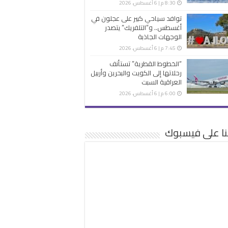
8:30 م | 6 أغسطس، 2026
توافد سياحي كبير على عجلون في
أغسطس.. و”التلفريك” يتصدر
الوجهات الجاذبة
7:45 م | 6 أغسطس، 2026
“الخطوط القطرية” تستأنف
رحلاتها إلى الكويت والبحرين وأربيل
العراقية السبت
6:00 م | 6 أغسطس، 2026
نا على فيسبوك