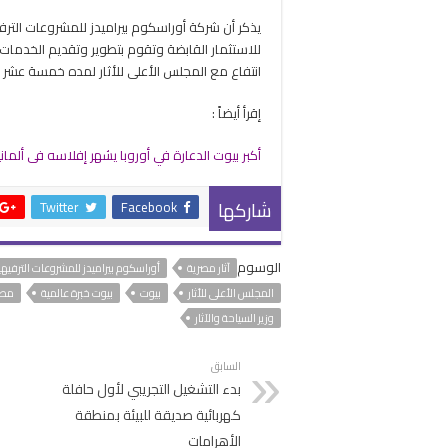
يذكر أن شركة أوراسكوم بيراميدز للمشروعات ا
للاستثمار القابضة وتقوم بتطوير وتقديم الخدمات ا
انتفاع مع المجلس الأعلى للأثار لمده خمسة عشر ع
إقرأ أيضاً :
أكبر بيوت الدعارة في أوروبا يشهر إفلاسه فى ألمان
شاركها
Twitter
Facebook
الوسوم
آثار مصرية
أوراسكوم بيراميدز للمشروعات الترفيهي
المجلس الأعلى للأثار
بيوت
بيوت خبرة عالمية
مصر
وزير السياحة والآثار
السابق
بدء التشغيل التجريبي لأول حافلة
كهربائية صديقة للبيئة بمنطقة
الأهرامات