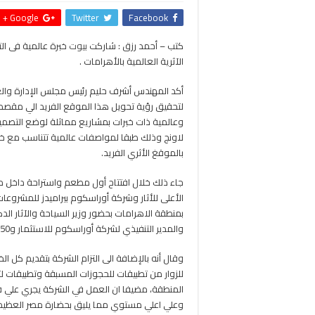
Google +
Twitter
Facebook
كتب – أحمد رزق : شاركت
بيوت
خبرة عالمية فى ال
الآثرية العالمية بالأهرامات .
أكد المهندس أشرف حليم رئيس مجلس الإدارة والعض
لتحقيق رؤية تحويل هذا الموقع الفريد الي مقصد
وعالمية ذات خبرات بمشاريع مماثلة لوضع التصمي
لاونج وذلك طبقا لمواصفات عالمية تتناسب مع خص
بالموقغ الأثري الفريد.
جاء ذلك خلال افتتاح أول مطعم واستراحة داخل من
الأعلى للأثار وشركة أوراسكوم بيراميدز للمشروعا
بمنطقة الاهرامات بحضور وزير السياحة والآثار ال
والمدير التنفيذي لشركة أوراسكوم للاستثمار و50 سفيراً بالقاهرة .
وقال أنه بالإضافة الى التزام الشركة بتقديم كل
للزوار من تطبيقات للحجوزات المسبقة وتطبيقات 
المنطقة، مضيفا ان العمل في الشركة يجري علي ق
وعلي اعلي مستوي مما يليق بحضارة مصر العظيم