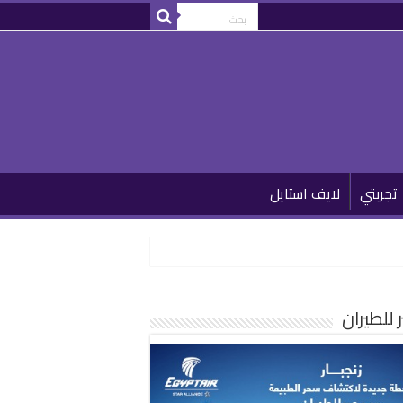
تجربتي
لايف استايل
للطيران