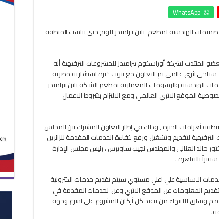
بيوت
WhatsApp
خبرة
عالمية
تصميمات الهندسية لمطعم ناين بيراميدز لاونج حتى تناسب المنطقة
شاركت
فى
التصميمات
الهندسية
و المنتدب لشركة أوراسكوم بيراميدز للمشروعات الترفيهية أنه
لمطعم
 سياحي اثري عالمي تم التعاون مع
بيوت
خبرة استشارية مصرية
ناين
مات الهندسية والرسومات المعمارية بمطعم الشركة ناين بيراميدز
بيراميدز
وصية الموقع الاثري العالمي ومع الالتزام بشروط الاعمال
لاونج
مغلقة
طقة أهرامات الجيزة , وذلك في إطار التعاون المشترك بين المجلس
ت الترفيهية لتقديم وتشغيل ورفع كفاءة الخدمات المقدمة للزائرين
دكتور خالد العناني والمهندس نجيب ساويرس ، رئيس مجلس الإدارة
 الخدمات الاساسية علي اعلي مستوي سيتم تقديم خدمات الكترونية
لتقديم المعلومات عن الموقع الاثري وعن الخدمات المقدمة في
دم وساق للانتهاء من تنفيذ كل أركان المشروع علي اسرع وجهه
ة.