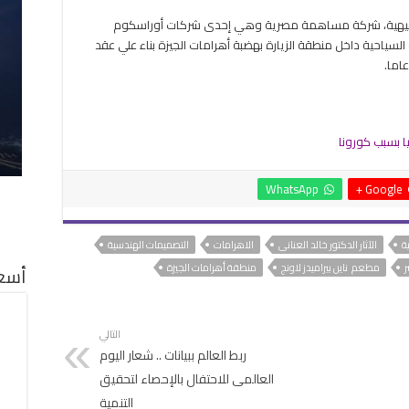
لترفيهية، شركة مساهمة مصرية وهي إحدى شركات أوراسكوم
لسياحية داخل منطقة الزيارة بهضبة أهرامات الجيزة بناء علي عقد
اما.
يا بسبب كورونا
WhatsApp
Google +
ة
الآثار الدكتور خالد العنانى
الاهرامات
التصميمات الهندسية
مطعم ناين بيراميدز لاونج
منطقة أهرامات الجيزة
أسعا
التالي
ربط العالم ببيانات .. شعار اليوم
العالمى للاحتفال بالإحصاء لتحقيق
التنمية