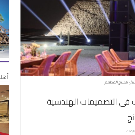
أهلا
لال افتتاح المطعم
ت فى التصميمات الهندسية
نج
على
عليقات