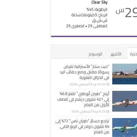
Clear Sky
2
س
الرطوبة: 45%
الرياح: 5كيلومتر/ساعة
ش.ش.ق‎
العظمى 29 • الصغرى 29
خيرة
الأشهر
الوسوم
“جيت ستار” الأسترالية تفرض
رسومًا مقابل وضع حقائب اليد
في الخزائن العلوية
10:22 م | 6 أغسطس، 2026
أرباح “طيران أبوظبي” تقفز 6.8%
إلي 421 مليون درهم في النصف
الأول من العام
9:25 م | 6 أغسطس، 2026
تراجع خسائر “طيران ناس” 72% إلى
64 مليون دولار في الربع الثاني
من العام