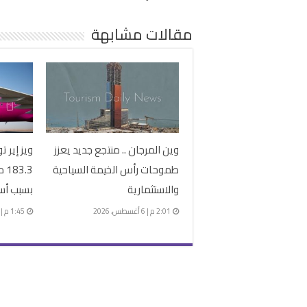
مقالات مشابهة
وين المرجان .. منتجع جديد يعزز
ويز إير 
طموحات رأس الخيمة السياحية
.3
والاستثمارية
بسبب أس
2:01 م | 6 أغسطس، 2026
1:45 م | 6 أغسطس، 2026