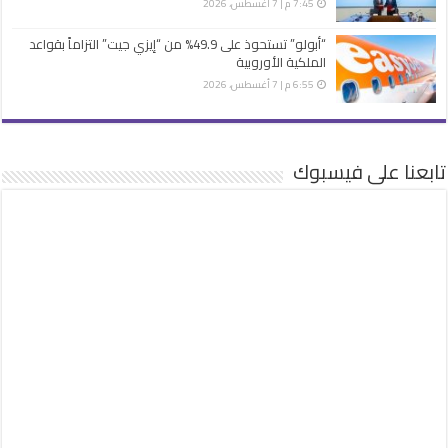
7:45 م | 7 أغسطس، 2026
“أبولو” تستحوذ على 49.9% من “إيزي جيت” التزاماً بقواعد
الملكية الأوروبية
6:55 م | 7 أغسطس، 2026
تابعنا على فيسبوك