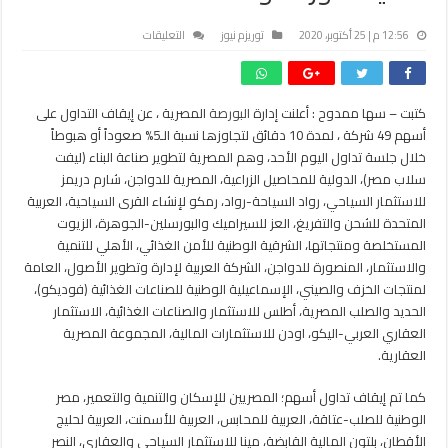
على
12:56 م | 25 أكتوبر، 2020
توريزم نيوز
التعليقات
البورصة
توقف
التداول
كتبت – سها ممدوح : أعلنت إدارة
البورصة
المصرية ، عن إيقاف التداول على
على
أسهم 49 شركة ، لمدة 10 دقائق لتجاوزها نسبة الـ5% صعوداً أو هبوطاً
أسهم
49
خلال جلسة تداول اليوم الأحد، وهم المصرية لتطوير صناعة البناء (ليفت
شركة
سلاب مصر)، الدولية للمحاصيل الزراعية، المصرية للدواجن، شارم دريمز
بينها
للاستثمار السياحي، رواد السياحة-رواد، رمكو لإنشاء القرى السياحية، العربية
شارم
المتحدة للشحن والتفريغ، العز للسيراميك والبورسلين-الجوهرة، الزيوت
دريمز
المستخلصة ومنتجاتها، الشرقية الوطنية للأمن الغذائي، الأهلي للتنمية
ورواد
والاستثمار، المنصورة للدواجن، الشركة العربية لإدارة وتطوير الأصول، العامة
السياحة
لمنتجات الخزف والصيني، الإسماعيلية الوطنية للصناعات الغذائية (فوديكو)،
ورمكو
الحديد والصلب المصرية، أطلس للاستثمار والصناعات الغذائية، الاستثمار
مغلقة
العقاري العربي-اليكو، اودن للاستثمارات المالية، المجموعة المصرية
العقارية.
كما تم إيقاف تداول أسهم؛ المصريين للإسكان والتنمية والتعمير، مصر
الوطنية للصلب-عتاقة، العربية للمحابس، العربية للأسمنت، العربية لحليج
الأقطان، بلتون المالية القابضة، مينا للاستثمار السياحي والعقاري، النصر