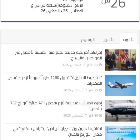
26
الرياح: 3كيلومتر/ساعة ش.ش.غ
العظمى 26 • الصغرى 26
الأخيرة
الأشهر
الوسوم
إجراءات أمريكية جديدة لمنع منح الجنسية لأطفال غير
المواطنين والسياح
10:22 م | 7 أغسطس، 2026
“الخطوط الماليزية” تمهل 1260 طياراً أسبوعاً لإجراء فحص
المخدرات
9:25 م | 7 أغسطس، 2026
إدارة الطيران الفيدرالية تلزم بفحص 471 طائرة “بوينج 737
ماكس”
8:30 م | 7 أغسطس، 2026
اتفاقية تعاون بين “طيران الرياض” و”ترافل سكاي” في
مجال التوزيع بالصين