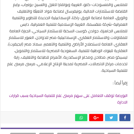
للملابس والمنسوجات-كابو، العربية وبولفارا للغزل والنسيج-يونيراب، برايم
القابضة للاستثمارات المالية، يونيفرسال لصناعة مواد التعبئة والتغليف
والورق، العامة لصناعة الورق-راكتا، الإسماعيلية الجديدة للتطوير والتنمية
العمرانية-شركة منقسمة، الغربية الإسلامية للتنمية العمرانية، دايس
للملابس الجاهزة، جولدن كوست السخنة للاستثمار السياحي، الجيزة العامة
للمقاولات والاستثمار العقاري، الإسماعيلية مصر للدواجن، العبور للاستثمار
العقاري، العامة لاستصلاح الأراضي والتنمية والتعمير، سماد مصر (ايجيفرت)،
العقارية للبنوك الوطنية للتنمية، السعودية المصرية للاستثمار والتمويل،
ليسيكو مصر، مطاحن ومخابز الإسكندرية، الأهرام للطباعة والتغليف، راية
لخدمات مراكز الاتصالات، المصرية لمدينة الإنتاج الإعلامي، مرسى مرسى علم
للتنمية السياحية.
إقرأ أيضاً :
البورصة توقف التعامل على سهم مرسى علم للتنمية السياحية بسبب قرارات
الادارة