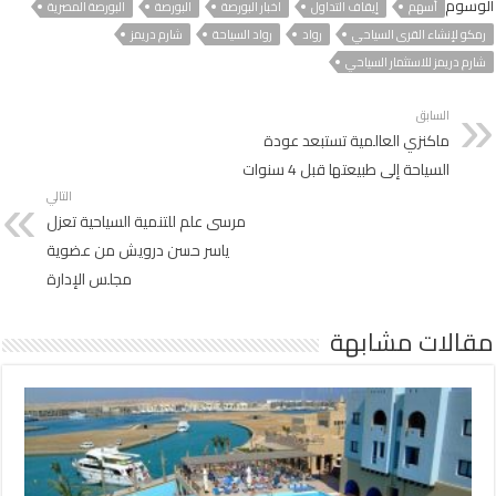
الوسوم
أسهم
إيقاف التداول
اخبار البورصة
البورصة
البورصة المصرية
رمكو لإنشاء القرى السياحي
رواد
رواد السياحة
شارم دريمز
شارم دريمز للاستثمار السياحي
السابق
ماكنزي العالمية تستبعد عودة
السياحة إلى طبيعتها قبل 4 سنوات
التالي
مرسى علم للتنمية السياحية تعزل
ياسر حسن درويش من عضوية
مجلس الإدارة
مقالات مشابهة