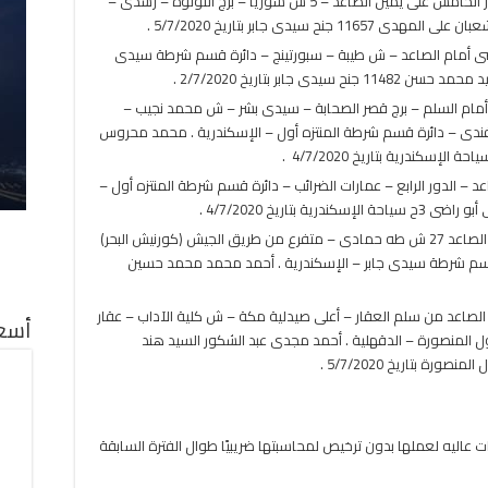
– هابى تايم تورز نور ترانس للملاحة شقة بالدور الخامس على يمين الصاعد – 5 ش سوريا – برج اللؤلؤة – رشدى –
سيدى جابر بتاريخ 5/7/2020 .
15 – شقة بالدور الأرضى أمام الصاعد – ش طيبة – سبورتينج – دائرة قسم شرطة سيدى
جابر بتاريخ 2/7/2020 .
 أمام السلم – برج قصر الصحابة – سيدى بشر – ش محمد نجيب –
ندى – دائرة قسم شرطة المنتزه أول – الإسكندرية . محمد محروس
 للرحلات الداخلية 402 يسار الصاعد – الدور الرابع – عمارات الضرائب – دائرة قسم شرطة المنتزه أول –
تاريخ 4/7/2020 .
– وينج تريب للسياحة مكتب بالدور الأرضى أمام الصاعد 27 ش طه حمادى – متفرع من طريق الجيش (كورنيش البحر)
ئرة قسم شرطة سيدى جابر – الإسكندرية . أحمد محمد محمد حسين
 الصاعد من سلم العقار – أعلى صيدلية مكة – ش كلية الآداب – عقار
أسعا
 المنصورة – الدقهلية . أحمد مجدى عبد الشكور السيد هند
ات عاليه لعملها بدون ترخيص لمحاسبتها ضريبيًا طوال الفترة السابقة