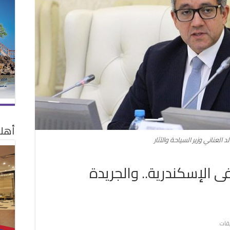
أهلا
د العناني وزير السياحة والآثار
حة فى الإسكندرية.. والجريدة
على
يقات