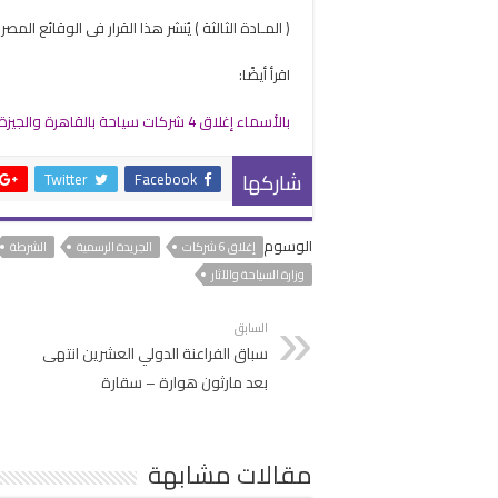
( المـادة الثالثة ) يُنشر هذا القرار فى الوقائع ا
اقرأ أيضًا:
بالأسماء إغلاق 4 شركات سياحة بالقاهرة والجيزة والجريدة الرسمية تنشر القرار
شاركها
Twitter
Facebook
الوسوم
إغلاق 6 شركات
الجريدة الرسمية
الشرطة
وزارة السياحة والآثار
السابق
سباق الفراعنة الدولي العشرين انتهى
بعد مارثون هوارة – سقارة
مقالات مشابهة