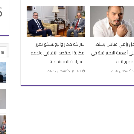
6
فل رامي عياش يسلط
شراكة مصر واليونسكو تعزز
ى أهمية الاحترافية في
مكانة المقصد الثقافي وتدعم
الأ
مهرجانات
السياحة المستدامة
9:01 م | 5 أغسطس، 2026