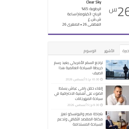
Clear Sky
2
س
الرطوبة: 65%
الرياح: 3كيلومتر/ساعة
ش.ش.غ
العظمى 26 • الصغرى 26
خيرة
الأشهر
الوسوم
تراجع السفر الأمريكي يعيد رسم
خريطة السياحة العالمية هذا
الصيف
10:30 م | 5 أغسطس، 2026
إلغاء حفل رامي عياش يسلط
الضوء على أهمية الاحترافية في
سياحة المهرجانات
9:30 م | 5 أغسطس، 2026
شراكة مصر واليونسكو تعزز
مكانة المقصد الثقافي وتدعم
السياحة المستدامة