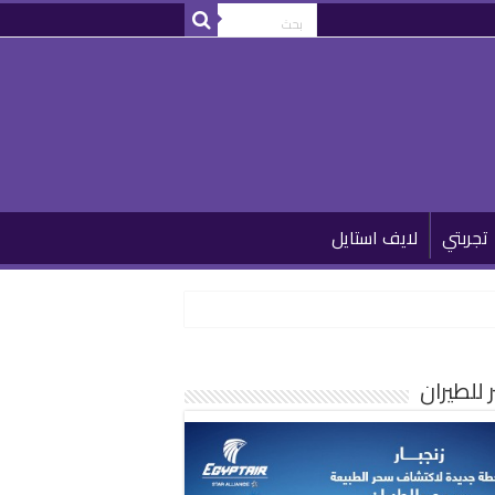
تجربتي
لايف استايل
للطيران