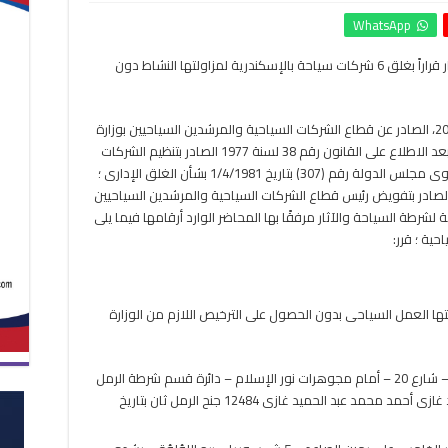
إغلاق
WhatsApp
6
شركات
كتبت- سحر عبد الغني: أصدرت وزارة السياحة والآثار قراراً بغلق 6 شركات سياحة بالإسكندرية لمزاولتها النشاط دون
سياحة
فى
الإسكندرية..
والجريدة
ونشرت الجريدة الرسمية، القرار رقم 1341 لسنة 2020، الصادر عن قطاع الشركات السياحية والمرشدين السياحيين بوزارة
الرسمية
السياحة والآثار، بتاريخ 1/10/2020 والذى جاء فيه بعد الاطلاع على القانون رقم 38 لسنة 1977 الصادر بتنظيم الشركات
تنشر
السياحية ولائحته التنفيذية وتعديلاتهما ؛ وعلى فتوى مجلس الدولة رقم (307) بتاريخ 1/4/1981 بشأن الغلق الإدارى ؛
القرار
لى القرار الوزارى رقم (808) بتاريخ 27/11/2012 الصادر بتفويض رئيس قطاع الشركات السياحية والمرشدين السياحيين
مغلقة
شرطة السياحة والآثار مرفقًا بها المحاضر الوارد أرقامها فيما يلى
حية ؛ قرر:
لتها العمل السياحى بدون الحصول على الترخيص اللازم من الوزارة
– أجياد مكة للحج والعمرة محل بالدور الأرضى – شارع 20 – أمام مجوهرات نور الإسلام – دائرة قسم شرطة الرمل
ثان – الإسكندرية . عبد الحميد محمد عبد الحميد غازى أحمد محمد عبد الحميد غازى 12484 جنح الرمل ثان بتاريخ