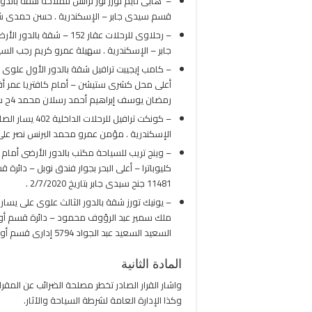
قسم سيدى جابر – الإسكندرية . حسن حمدى شعبان على المهدى 11657 جنح 
– رحلاوى للرحلات عقار 2
جابر – الإسكندرية . سهيلة عمرو كريم رجب السيد محمد حسن 11482 جنح سيدى 
– كامب إيجيبت ترافيل شقة بالدور الأول علوى
أعلى محل كشرى ستيشن – أمام كافتريا عمر أف
رمضان يوسف إبراهيم أحمد رسلان محمد 4ح سياحة الإسكندرية بتاريخ 4/7/2020 .
– كونكت ترافيل
الإسكندرية . مؤمن عمرو محمد البرنس نصر على أبو راضى 3ح سياحة الإسكندرية ب
كليوباترا – أعلى البحر بجوار فندق نوبل – دا
11481 جنح سيدى جابر بتاريخ 2/7/2020 .
– يونيك تورز شقة بالدور الثالث علوى على يسار
ملك سمير عبد الرؤوف محمود – دائرة قسم أول
السعيد السعيد عبد الجواد 5794 إدارى قسم أول المنصورة بتاريخ 5/7/2020 .
المادة الثانية
واشار القرار الصادر تخطر مصلحة الضرائب عن المقر
وكذا الإدارة العامة لشرطة السياحة والآثار.