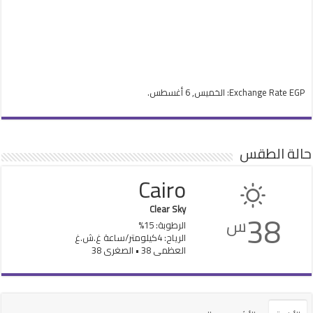
EGP
Exchange Rate
: الخميس, 6 أغسطس.
حالة الطقس
Cairo
Clear Sky
38
س
الرطوبة: 15%
الرياح: 4كيلومتر/ساعة غ.ش.غ
العظمى 38 • الصغرى 38