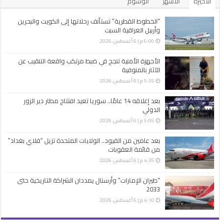
الأخيرة
الأشهر
الوسوم
“الخطوط القطرية” تستأنف رحلاتها إلى الكويت والبحرين
وأربيل العراقية السبت
6:00 م | 6 أغسطس، 2026
الأجهزة الأمنية تنجح في ضبط مرتكب واقعة التنقيب عن
الآثار بالمنوفية
5:35 م | 6 أغسطس، 2026
بعد إغلاقه 14 عامًا.. سوريا تعيد افتتاح مطار دير الزور
الدولي
5:05 م | 6 أغسطس، 2026
بعد عامين من القيود.. الولايات المتحدة تزيل “فلاي بغداد”
من قائمة العقوبات
4:35 م | 6 أغسطس، 2026
“طيران الإمارات” وأرسنال يمددان الشراكة التاريخية حتى
2033
4:10 م | 6 أغسطس، 2026