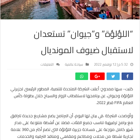
“اللؤلؤة” و”جيوان” تستعدان
لاستقبال ضيوف المونديال
على
5:32 م | 12 نوفمبر، 2022
سياحة عالمية
التعليقات
“اللؤلؤة”
و”جيوان”
تستعدان
كتبت- سها ممدوح: أعلنت الشركة المتحدة للتنمية، المطور الرئيسي لجزيرتي
لاستقبال
اللؤلؤة وجيوان، عن برنامجها لاستقطاب الزوار والسياح خلال بطولة كأس
ضيوف
المونديال
العالم FIFA قطر 2022.
مغلقة
وأوضحت الشركة ،في بيان لها اليوم، أن البرنامج يضم مشاريع جديدة تترافق
مع برامج ترفيهية تناسب جميع الفئات، فضلا عن أنشطة متنوعة على مدار
شهر كامل موزعة على مساحة جزيرة اللؤلؤة التي تضم أكثر من 360 علامة
تجارية نشطة من محلات ومطاعم ومقاهي ومنافذ الترفيه والخدمات