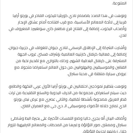
المتنوعة.
ونوهت في هذا الصدد بانضمام نادي كورنثيا لليخوت الفاخر في بورتو أرابيا
قريبا إلى لائحة المعالم الأساسية، مع قرب افتتاحه أمام عشاق الإبحار
وأصحاب اليخوت، إضافة إلى افتتاح فرع مطعم كاي سونغبيرد المعروف في
لندن.
وأشارت الشركة إلى الإطلاق الرسمي لنادي جيوان للغولف في جزيرة جيوان،
إضافة إلى فعالية كرنفال كارتييه العالمية بإشراف فستي غروب الجهة
المشرفة على كرنفال البندقية الشهير، وذلك بالتوازي مع تقديم نخبة من
الفنانين والموسيقيين والبهلوانيين من حول العالم استعراضا متجولا مع
عروض سيارة متنقلة في مدينا سنترال.
ونوهت بتنظيم نموذجين احتفاليين في بورتو أرابيا الأول عربي النكهة والطابع،
حيث سيتم استعراض مجموعة من الحرف اليدوية والسلع التقليدية من تراث
قطر العريق مصحوبة بأنشطة ثقافية، والثاني عصري مع عرض نبض بورتو
الذي تمتزج خلاله الأضواء وموسيقى الـ دي جي مع العمران الفني.
وأضاف البيان أنه يجري حاليا وضع اللمسات الأخيرة على بحيرة البط وشاطئ
سنترال وممشى صور اللؤلؤة وغيرها من المحطات والمعالم الترفيهية للزوار
خلال زيارتهم لجزيرة اللؤلؤة.