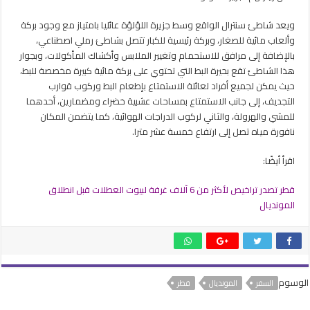
ويعد شاطئ سنترال الواقع وسط جزيرة اللؤلؤة عائليا بامتياز مع وجود بركة
وألعاب مائية للصغار، وبركة رئيسية للكبار تتصل بشاطئ رملي اصطناعي،
بالإضافة إلى مرافق للاستحمام وتغيير الملابس وأكشاك المأكولات، وبجوار
هذا الشاطئ تقع بحيرة البط التي تحتوي على بركة مائية كبيرة مخصصة للبط،
حيث يمكن لجميع أفراد لعائلة الاستمتاع بإطعام البط وركوب قوارب
التجديف، إلى جانب الاستمتاع بمساحات عشبية خضراء ومضمارين، أحدهما
للمشي والهرولة، والثاني لركوب الدراجات الهوائية، كما يتضمن المكان
نافورة مياه تصل إلى ارتفاع خمسة عشر مترا.
اقرأ أيضًا:
قطر تصدر تراخيص لأكثر من 6 آلاف غرفة لبيوت العطلات قبل انطلاق
المونديال
الوسوم
السفر
المونديال
قطر