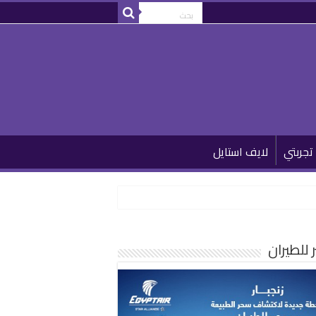
تجربتي
لايف استايل
للطيران