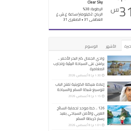
Clear Sky
3
س
الرطوبة: 38%
الرياح: 2كيلومتر/ساعة غ.ش.غ
العظمى 31 • الصغرى 31
خيرة
الأشهر
الوسوم
وادي الجمال كنز البحر الأحمر ..
يراهن على السياحة البيئية وتجارب
المغامرة
1:30 م | 8 أغسطس، 2026
إعادة هيكلة الكويتية تفتح الباب
لتوسيع شبكة السفر والسياحة
1:15 م | 8 أغسطس، 2026
126 .. خط موحد لحماية السائح
العربي والأمن السياحي يعيد
رسم خريطة السفر
1:01 م | 8 أغسطس، 2026