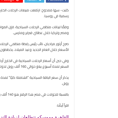
رسمية في روسيا.
وفقًا لبيانات منظمي الرحلات السياحية، فإن المواطن
ومصر وتركيا خلال عطلتي فبراير ومارس.
صرح أرتور مراديان، نائب رئيس رابطة منظمي الرحلات
الأسعار خلال العام الجديد وعيد الميلاد، يخططون 
السعر لمدة أسبوع يبلغ حوالي 160 ألف روبل لدولة الإمارات العربية المتحدة و189 ألف روبل لتايلاند.
روبل.
بالنسبة للجولات في مصر هذا الرقم هو 140 ألف روبل.
اقرأ أيضًا:
القاهرة وموسكو تتطلعان لزيادة الت