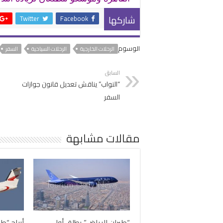
شاركها
Twitter
Facebook
الوسوم
الرحلات الخارجية
الرحلات السياحية
السفر
السابق
“النواب” يناقش تعديل قانون جوازات
السفر
مقالات مشابهة
“طيران الرياض” يطلق أولي