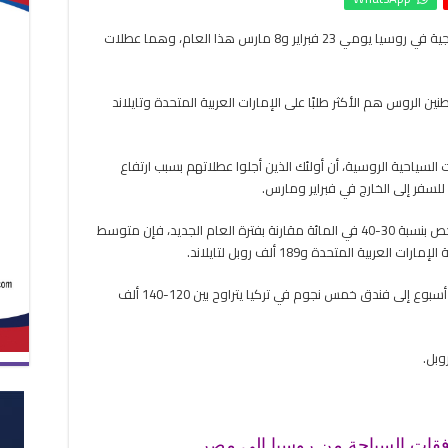
الرحلات
كتبت- سها ممدوح: ارتفعت مبيعات الرحلات الخارجية في روسيا يومي 23 فبراير و8 مارس هذا العام، وهما عطلات
الخارجية
في
روسيا
خلال
ين الروس هم الأكثر طلبًا على الإمارات العربية المتحدة وتايلاند
العطلات
الرسمية
مغلقة
 السياحية الروسية، أن أولئك الذين أجلوا عطلاتهم بسبب ارتفاع
للسفر إلى الخارج في فبراير ومارس.
وفي حين أن أسعار الرحلات السياحية في الخارج أرخص بنسبة 30-40 في المائة مقارنة بفترة العام الجديد، فإن متوسط ​​
يذكر أن سعر الباقة السياحية “الشاملة كليًا” لمدة أسبوع إلى فندق خمس نجوم في تركيا يتراوح بين 120-140 ألف
دفقات السياحة من روسيا إلى مصر