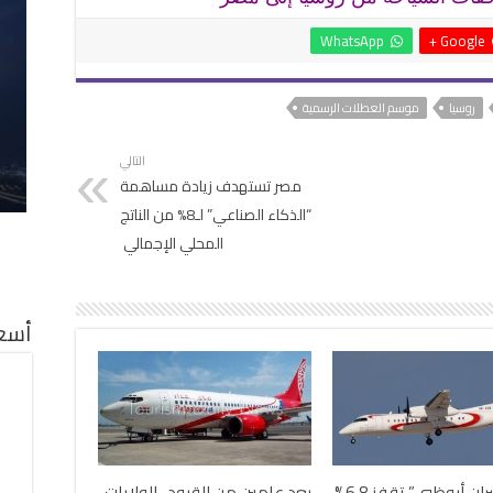
WhatsApp
Google +
روسيا
موسم العطلات الرسمية
التالي
مصر تستهدف زيادة مساهمة
“الذكاء الصناعي” لـ8% من الناتج
المحلي الإجمالي
أسعا
أرباح “طيران أبوظبي” تقفز 6.8%
بعد عامين من القيود.. الولايات