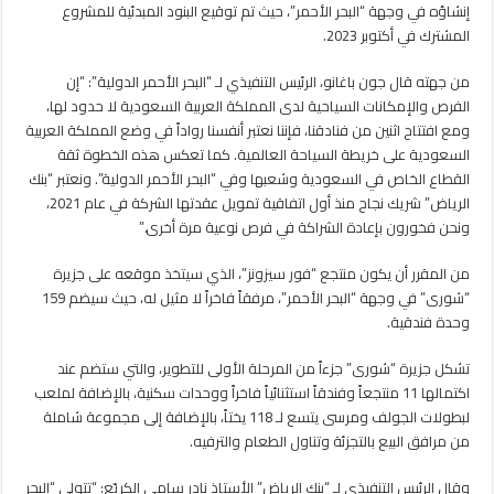
إنشاؤه في وجهة “البحر الأحمر”، حيث تم توقيع البنود المبدئية للمشروع
مغلقة
المشترك في أكتوبر 2023.
من جهته قال جون باغانو، الرئيس التنفيذي لـ “البحر الأحمر الدولية”: “إن
الفرص والإمكانات السياحية لدى المملكة العربية السعودية لا حدود لها،
ومع افتتاح اثنين من فنادقنا، فإننا نعتبر أنفسنا رواداً في وضع المملكة العربية
السعودية على خريطة السياحة العالمية. كما تعكس هذه الخطوة ثقة
القطاع الخاص في السعودية وشعبها وفي “البحر الأحمر الدولية”. ونعتبر “بنك
الرياض” شريك نجاح منذ أول اتفاقية تمويل عقدتها الشركة في عام 2021،
ونحن فخورون بإعادة الشراكة في فرص نوعية مرة أخرى.”
من المقرر أن يكون منتجع “فور سيزونز”، الذي سيتخذ موقعه على جزيرة
“شورى” في وجهة “البحر الأحمر”، مرفقاً فاخراً لا مثيل له، حيث سيضم 159
وحدة فندقية.
تشكل جزيرة “شورى” جزءاً من المرحلة الأولى للتطوير، والتي ستضم عند
اكتمالها 11 منتجعاً وفندقاً استثنائياً فاخراً ووحدات سكنية، بالإضافة لملعب
لبطولات الجولف ومرسى يتسع لـ 118 يختاً، بالإضافة إلى مجموعة شاملة
من مرافق البيع بالتجزئة وتناول الطعام والترفيه.
وقال الرئيس التنفيذي لـ “بنك الرياض” الأستاذ نادر سامي الكريّع: “تتولى “البحر