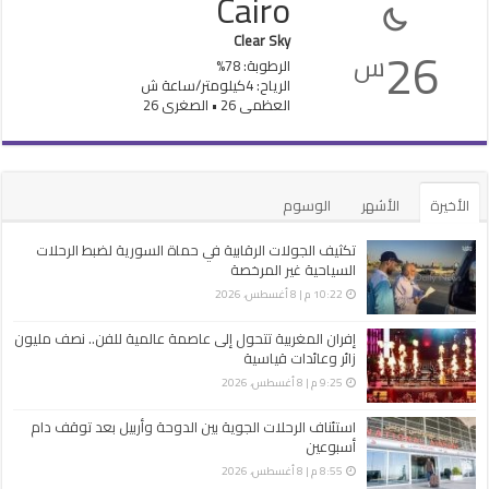
Cairo
Clear Sky
26
س
الرطوبة: 78%
الرياح: 4كيلومتر/ساعة ش
العظمى 26 • الصغرى 26
الأخيرة
الأشهر
الوسوم
تكثيف الجولات الرقابية في حماة السورية لضبط الرحلات
السياحية غير ‏المرخصة
10:22 م | 8 أغسطس، 2026
إفران المغربية تتحول إلى عاصمة عالمية للفن.. نصف مليون
زائر وعائدات قياسية
9:25 م | 8 أغسطس، 2026
استئناف الرحلات الجوية بين الدوحة وأربيل بعد توقف دام
أسبوعين
8:55 م | 8 أغسطس، 2026