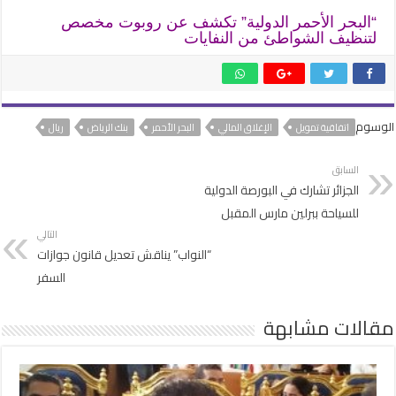
“البحر الأحمر الدولية” تكشف عن روبوت مخصص
لتنظيف الشواطئ من النفايات
الوسوم
اتفاقية تمويل
الإغلاق المالي
البحر الأحمر
بنك الرياض
ريال
السابق
الجزائر تشارك في البورصة الدولية
للسياحة ببرلين مارس المقبل
التالي
“النواب” يناقش تعديل قانون جوازات
السفر
مقالات مشابهة