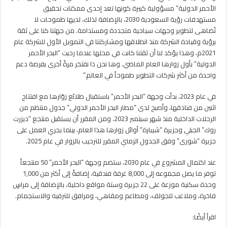
الأحمر الدولية” مسؤولية كبيرة كونها تعد إحدى ممكنات تحقيق
مستهدفات رؤية السعودية 2030، بالإضافة لذلك، لديها طموحات لا
تُضاهى لتطوير وجهات سياحية متجددة ومستدامة. من جهتنا كنا على ثقة
برؤية وقيادة الشركة منذ انطلاقها ومشاركتنا في التمويل الأول للشركة عام
2021م، وهذا يؤكد لنا أن ثقتنا كانت في محلها عندما رحبت “البحر الأحمر
الدولية” بأول زوارها العام الماضي. وها نحن ذا نفتخر مرةً أخرى بفرصة دعم
واحدة من أكثر شركات التطوير طموحاً في العالم.”
في عام 2023، بدأت وجهة “البحر الأحمر” باستقبال طلائع زوّارها مع افتتاح
اثنين من فنادقها، وأصبح لدى “مطار البحر الأحمر الدولي” جدول منتظم من
الرحلات الداخلية منذ شهر سبتمبر 2023. ومن المقرر أن يستقبل منتجع “ديزرت
روك” الجبلي وجزيرة “شيبارة” أوائل زوارها هذا العام، بينما يجري العمل على
جزيرة “شورى” وفق الجدول الزمني المقرر للترحيب بالزوار في عام 2025.
عند اكتمال المشروع في عام 2030، ستضم وجهة “البحر الأحمر” 50 منتجعاً
توفر ما يصل مجموعه إلى 8,000 غرفة فندقية، إضافةً إلى أكثر من 1,000
وحدة سكنية موزعة على 22 جزيرة وستة مواقع داخلية، بالإضافة إلى مراسٍ
فاخرة، وملاعب للجولف، ومطاعم ومقاهي، ومرافق للترفيه والاستجمام.
اقرأ أيضًا: