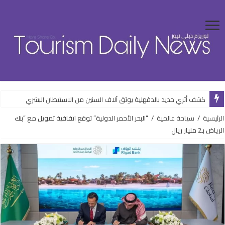
كشف أثري جديد بالدقهلية يوثق آلاف السنين من الاستيطان البشري
الرئيسية
/
سياحة عالمية
/
“البحر الأحمر الدولية” توقع اتفاقية تمويل مع “بنك
الرياض بـ2 مليار ريال