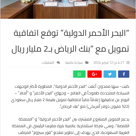
“البحر الأحمر الدولية” توقع اتفاقية
تمويل مع “بنك الرياض بـ2 مليار ريال
على
4:21 م | 12 فبراير، 2024
سياحة عالمية
التعليقات
“البحر
الأحمر
الدولية”
كتبت- سها ممدوح: أعلنت “البحر الأحمر الدولية”، المطورة لأكثر الوجهات
توقع
السياحة المتجددة طموحاً في العالم – وجهتيّ “البحر الأحمر” و “أمالا” –
اتفاقية
تمويل
اليوم عن تحقيقها إغلاقاً مالياً لاتفاقية تمويل بقيمة 2 مليار ريال سعودي
مع
(522 مليون دولار أمريكي) مع “بنك الرياض”.
“بنك
الرياض
يدعم التمويل المشروع المشترك بين “البحر الأحمر الدولية” و “المملكة
بـ2
القابضة”، وهي شركة استثمارية عالمية بارزة مقرها الرئيسي في المملكة
مليار
العربية السعودية، الذي يهدف إلى تطوير منتجع “فور سيزونز” المرتقب
ريال