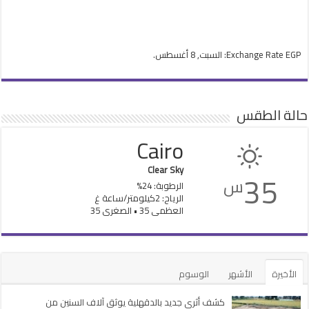
EGP
Exchange Rate
: السبت, 8 أغسطس.
حالة الطقس
Cairo
Clear Sky
35
س
الرطوبة: 24%
الرياح: 2كيلومتر/ساعة غ
العظمى 35 • الصغرى 35
الأخيرة
الأشهر
الوسوم
كشف أثري جديد بالدقهلية يوثق آلاف السنين من