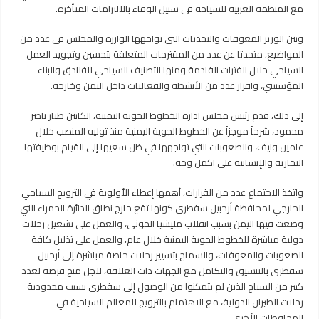
مع المنظمة العربية للسياحة في سبيل الوفاء بالالتزامات المتأخرة.
وبين الوزير المعوقات والتحديات التي تواجهها الوازرة والمجلس في عدد من
المواضيع، متحدثا عن عدد من المقترحات المتعلقة بتحسين وتجويد العمل
السياحي خلال الفترات القادمة ومنها التصنيف السياحي للفنادق والبناء
المؤسسي، واقرار عدد من الأنشطة والفعاليات داخل اليمن وخارجه.
إلى ذلك، قدم رئيس مجلس ادارة الخطوط الجوية اليمنية، الكابتن طيار ناصر
محمود، شرحاً موجزاً عن الخطوط الجوية اليمنية منذ توليه المنصب خلال
عامين ونيف، والصعوبات التي تواجهها في ظل سعيها إلى القيام بوظيفتها
التجارية والإنسانية على اكمل وجه.
واتخذ الاجتماع عدد من القرارات، أهمها إعطاء الأولوية في الترويج السياحي
الخارجي لمحافظة أرخبيل سقطرى كونها تقع خارج نطاق الدائرة الحمراء التي
وضعت فيها اليمن بسبب انقلاب مليشيا الحوثي، والعمل على تشغيل رحلات
دولية مباشرة للخطوط الجوية اليمنية خلال عام، والعمل على تذليل كافة
الصعوبات والمعوقات، والسماح بتسيير رحلات خاصة مباشرة إلى أرخبيل
سقطرى بالتنسيق والتكامل مع الجهات ذات العلاقة، لاجل منح فرصة لعدد
كبير من السياح الذين لم يتمكنوا من الوصول إلى سقطرى بسبب محدودية
رحلات الطيران الدولية، مع الاهتمام بالترويج للمعالم السياحية في
المحافظات الأخرى.