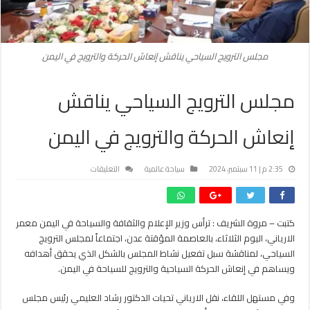
مجلس الترويج السياحي يناقش إنعاش الحركة والترويج في اليمن
مجلس الترويج السياحي يناقش
إنعاش الحركة والترويج في اليمن
على
2:35 م | 11 سبتمبر، 2024
سياحة عالمية
التعليقات
مجلس
الترويج
السياحي
كتبت – مروة الشريف : ترأس وزير الإعلام والثقافة والسياحة في اليمن معمر
يناقش
الارياني، اليوم الثلاثاء، بالعاصمة المؤقتة عدن، اجتماعاً لمجلس الترويج
إنعاش
الحركة
السياحي، لمناقشة سبل تفعيل نشاط المجلس بالشكل الذي يحقق أهدافه
والترويج
ويساهم في إنعاش الحركة السياحية والترويج للسياحة في اليمن.
في
اليمن
وفي مستهل اللقاء، نقل الارياني تحيات الدكتور رشاد العليمي رئيس مجلس
مغلقة