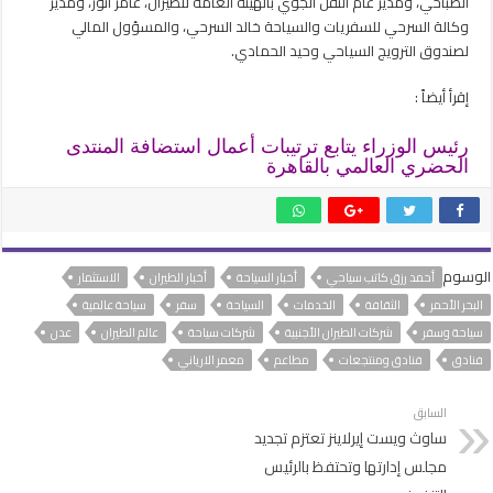
الصباحي، ومدير عام النقل الجوي بالهيئة العامة للطيران، عامر انور، ومدير
وكالة السرحي للسفريات والسياحة خالد السرحي، والمسؤول المالي
لصندوق الترويج السياحي وحيد الحمادي.
إقرأ أيضاً :
رئيس الوزراء يتابع ترتيبات أعمال استضافة المنتدى
الحضري العالمي بالقاهرة
الوسوم
أحمد رزق كاتب سياحي
أخبار السياحة
أخبار الطيران
الاستثمار
البحر الأحمر
الثقافة
الخدمات
السياحة
سفر
سياحة عالمية
سياحة وسفر
شركات الطيران الأجنبية
شركات سياحة
عالم الطيران
عدن
فنادق
فنادق ومنتجعات
مطاعم
معمر الارياني
السابق
ساوث ويست إيرلاينز تعتزم تجديد
مجلس إدارتها وتحتفظ بالرئيس