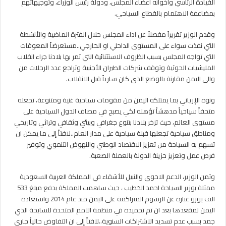
القيادة الرئاسي واخوانه أعضاء المجلس، ودولة رئيس الوزراء، وتوجيهاتهم
بمضاعفة الاهتمام بالقطاع السياحي.
وقدم الوزير تقريراً مفصلاً عن اداء المجلس خلال الفترة الماضية والأنشطة
التي نفذت سواء على المستوى الداخلي او الخارجي..مستعرضاً المعوقات
التي تواجه المجلس بسبب الظروف الاستثنائية التي تمر بها بلادنا جراء انقلاب
المليشيات الحوثية وتوقف شركات الطيران الأجنبية وتراجع عدد الرحلات من
والى اليمن مقارنة بالوضع الذي كان سارياً قبل الانقلاب.
ونوه الإرياني بما يمتلكه اليمن من مقومات سياحية غنية ومتنوعة، تجعله
متحفاً سياحياً مدهشاً تؤهله لكي يصبح في مصاف الدول السياحية على
مستوى العالم، حيث تزخر بلادنا بتنوع جغرافي وبيئي وثقافي وتراثي وتاريخي
ومناطق سياحية تجعلها قبلة سياحية على مدار العام..لافتاً إلى ما يمكن ان
تسهم به السياحة من تعزيز الاقتصاد الوطني والنهوض التنموي وتوفير
فرص عمل وتعزيز خزينة الدولة بالعملة الصعبة.
وثمن الوزير، الدعم الاخوي والنبيل للأشقاء في المملكة العربية السعودية
ممثلة بوزير السياحة احمد الخطيب ، حيث ساهمت المملكة بدفع مبلغ 533
الف يورو عبارة عن الرسوم المتراكمة على اليمن منذ عام 2014 واستعادة
اليمن لمقعدها بعد ان تم تجميده في منظمة الامم المتحدة للسايحة الذي
جمد بسبب عدم تسديد الاشتراكات السنوية..لافتاً إلى ان التفاوض حالياً جاري