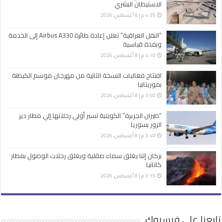
الاستيطان البشري
4:35 م | 8 أغسطس، 2026
“النقل العراقية” تعلن إعادة طائرة Airbus A330 إلى الخدمة
وبمدة قياسية
4:10 م | 8 أغسطس، 2026
افتتاح فعاليات النسخة الثانية من مهرجان موسم الكيطنة
بموريتانيا
3:50 م | 8 أغسطس، 2026
“طيران الجزيرة” الكويتية تسير أولي رحلاتها إلي مطار دير
الزور بسوريا
3:40 م | 8 أغسطس، 2026
بركان إتنا يغلق سماء صقلية ويعلق رحلات الوصول بمطار
كاتانيا
3:15 م | 8 أغسطس، 2026
تابعنا على فيسبوك