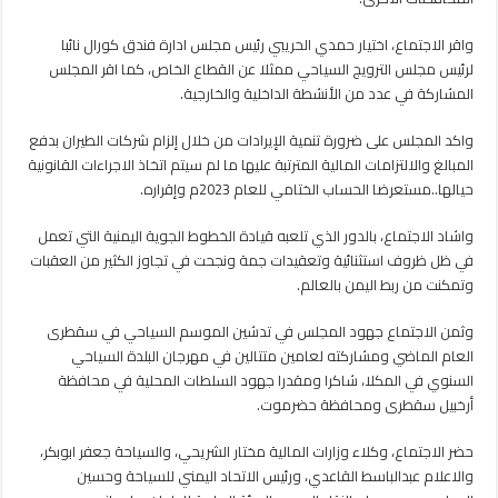
واقر الاجتماع، اختيار حمدي الحريبي رئيس مجلس ادارة فندق كورال نائبا
لرئيس مجلس الترويج السياحي ممثلا عن القطاع الخاص، كما اقر المجلس
المشاركة في عدد من الأنشطة الداخلية والخارجية.
واكد المجلس على ضرورة تنمية الإيرادات من خلال إلزام شركات الطيران بدفع
المبالغ والالتزامات المالية المترتبة عليها ما لم سيتم اتخاذ الاجراءات القانونية
حيالها..مستعرضا الحساب الختامي للعام 2023م وإقراره.
واشاد الاجتماع، بالدور الذي تلعبه قيادة الخطوط الجوية اليمنية التي تعمل
في ظل ظروف استثنائية وتعقيدات جمة ونجحت في تجاوز الكثير من العقبات
وتمكنت من ربط اليمن بالعالم.
وثمن الاجتماع جهود المجلس في تدشين الموسم السياحي في سقطرى
العام الماضي ومشاركته لعامين متتالين في مهرجان البلدة السياحي
السنوي في المكلا، شاكرا ومقدرا جهود السلطات المحلية في محافظة
أرخبيل سقطرى ومحافظة حضرموت.
حضر الاجتماع، وكلاء وزارات المالية مختار الشريحي، والسياحة جعفر ابوبكر،
والاعلام عبدالباسط القاعدي، ورئيس الاتحاد اليمني للسياحة وحسين