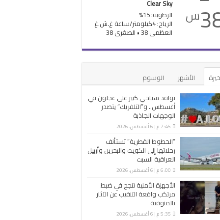
Clear Sky
3
س
الرطوبة: 15%
الرياح: 4كيلومتر/ساعة غ.ش.غ
العظمى 38 • الصغرى 38
خيرة
الأشهر
الوسوم
توافد سياحي كبير على عجلون في
أغسطس.. و”التلفريك” يتصدر
الوجهات الجاذبة
7:45 م | 6 أغسطس، 2026
“الخطوط القطرية” تستأنف
رحلاتها إلى الكويت والبحرين وأربيل
العراقية السبت
6:00 م | 6 أغسطس، 2026
الأجهزة الأمنية تنجح في ضبط
مرتكب واقعة التنقيب عن الآثار
بالمنوفية
5:35 م | 6 أغسطس، 2026