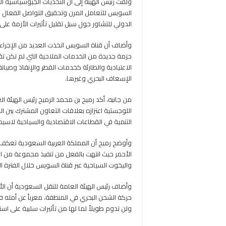
ولفت رئيس الهيئة إلى أن التحديات الجيوسياسية ال
السويس للتعامل المرن وتحقيق التواصل الفعال و
الدولي للتشاور حول سبل تقليل تأثيرات الأزمة على
وأضاف أن قناة السويس اتخذت العديد من الإجراءات
حزمة جديدة من الخدمات الملاحية التي لم تكن تق
الاعتيادية والطارئة كخدمات القطر والإنقاذ وصيا
الإسعاف البحري وغيرها.
من جانبه، أكد رميح بن محمد الرميح رئيس الهيئة ال
اللوجستية اعتزازه بعلاقات التعاون المشترك بين ا
التنمية في القطاعات الاقتصادية والسياحية لاسيم
وأوضح رميح أن المملكة العربية السعودية تعكف عل
الأحمر حيث انتهت بالفعل من تنفيذ مجموعة من ال
واليخوت السياحية عبر قناة السويس خلال الفترة ال
وأضاف رئيس الهيئة العامة للنقل السعودية أن الأ
حركة الشحن البحري في المنطقة، معرباً عن أمله ف
ولن تدوم طويلاً لما لها من تأثيرات سلبية على اس