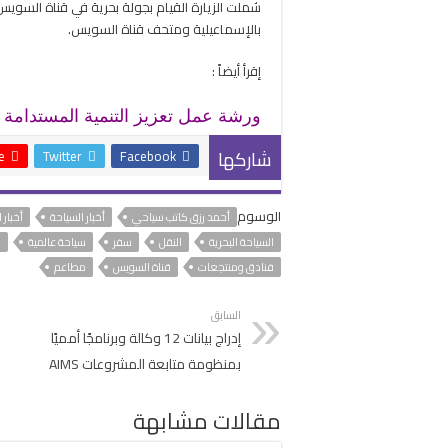
شملت الزيارة القيام بجولة بحرية في قناة السويس
بالإسماعيلية ومتحف قناة السويس.
إقرأ أيضاً :
ورشة عمل تعزيز التنمية المستدامة 
شاركها
+
Twitter
Facebook
الوسوم
أحمد رزق كاتب سياحي
أخبار السياحة
أخبار 
السياحة البحرية
النقل
سفر
سياحة عالمية
س
فنادق ومنتجعات
قناة السويس
مطاعم
السابق
إدراج بيانات 12 وكالة وبرنامجًا أمميًا
بمنظومة متابعة المشروعات AIMS
مقالات مشابهة