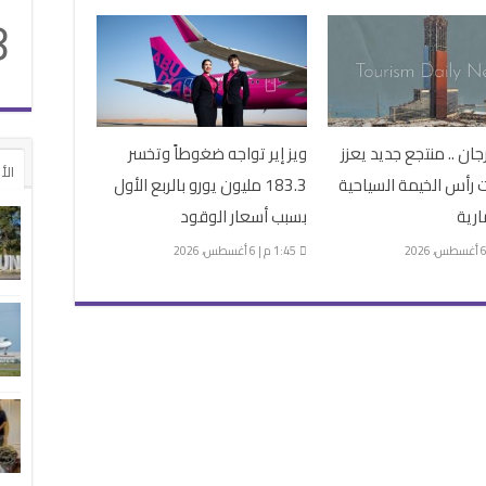
8
جان .. منتجع جديد يعزز
ويز إير تواجه ضغوطاً وتخسر
الأ
رأس الخيمة السياحية
183.3 مليون يورو بالربع الأول
ارية
بسبب أسعار الوقود
1:45 م | 6 أغسطس، 2026