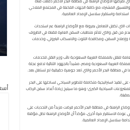
تي تفرضها الأوضاع الراهنة في منطقة البحر الأحمر دفعت قناة
التنسيق المشترك مع كافة الجهات الفاعلة في المجتمع الملاحي
 استدامة واستقرار سلاسل الإمداد العالمية.
 التي تكفل التعامل بمرونة مع الأوضاع الراهنة عبر استحداث
دم من قبل والتي تلائم متطلبات السفن العابرة للقناة في الظروف
نة وإصلاح السفن، ومكافحة التلوث والانسكاب البترولي، وخدمات
عامة للنقل بالمملكة العربية السعودية نائب وزير النقل للخدمات
لمملكة العربية السعودية ومصر، مشيداً بالجهود الثنائية لدفع عجلة
ا في منطقة البحر الأحمر والتي تعد جوهرة حقيقية لم تستغل بعد.
ى تنفيذ استراتيجية متكاملة للتطوير السياحي لساحلها على البحر
أسعا
مشروعات السياحية الكبرى؛ وهو ما سيتيح زيادة أعداد سفن الركاب
مقبلة.
وضاع الراهنة في منطقة البحر الأحمر فرضت مزيداً من التحديات على
ي عودة الاستقرار مرة أخرى، مؤكداً أن الأوضاع الراهنة تظل مؤقتة
تدامة سلاسل الإمداد العالمية.