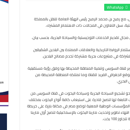
قناة
WhatsApp
السويس
تبحث
 مع رميح بن محمد الرميح رئيس الهيئة العامة للنقل بالمملكة
مع
ستية، سبل التعاون في المجالات ذات الاهتمام المشترك.
السعودية
تقديم
الخدمات
ي مجال تقديم الخدمات اللوجيستية والسياحة البحرية، بحسب بيان.
اللوجيستية
للسياحة
مار الروابط التاريخية والعلاقات الممتدة بين البلدين الشقيقين
البحرية
والشراكة في مشروعات بحرية مشتركة تخدم مصالح البلدين.
مغلقة
وير قناة السويس وتنمية المنطقة المحيطة بها وفق رؤية مستقبلية
ع الجغرافي الفريد للقناة وما تمتلكه المنطقة المحيطة من
البحري.
نحو تشجيع السياحة البحرية وسياحة اليخوت في قناة السويس من
ت التابعة لها لتصبح قادرة على استيعاب كافة أنواع اليخوت بمختلف
المؤسسات الوطنية المعنية لوضع مصر في مكانة بارزة على خريطة
نتهاء تطوير وتحديث مارينا اليخوت بالإسماعيلية لتصبح أول مارينا
100 يخت.