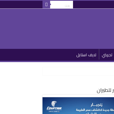
تجربتي
لايف استايل
للطيران