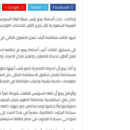
Google +
Twitter
Facebook
وكالات : بحث أسامة ربيع رئيس هيئة قناة السويس،
العربية السعودية نائب وزير النقل للخدمات اللوج
شهد اللقاء مناقشة آليات تعزيز التعاون الثنائي ف
في مستهل اللقاء، أعرب أسامة ربيع عن تطلعه لاستث
لفتح آفاق جديدة للتعاون، وتعزيز تبادل الخبرات 
و أكد ربيع أن الدولة المصرية تضع نصب أعينها تط
مستدامة تضمن تحقيق الاستفادة المثلى من الموق
مقومات مادية بشرية وخبرات متراكمة في المجال 
وأوضح ربيع أن قناة السويس قطعت شوطاً كبيراً 
خلال تبني استراتيجية متكاملة لتطوير مراين اليخو
حمولاتها وأحجامها وبما يتكامل مع جهود كافة 
سياحة اليخوت العالمية، مشيراً في هذا الصدد إلى ا
نموذجي لسياحة اليخوت في مصر بطاقة استيعابية تتجاوز 