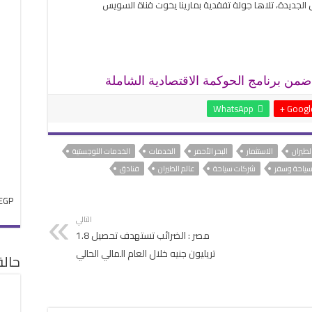
 الجديدة، تلاها جولة تفقدية بمارينا يخوت قناة السويس
ضمن برنامج الحوكمة الاقتصادية الشاملة
WhatsApp
Google 
الطيران
الاستثمار
البحر الأحمر
الخدمات
الخدمات اللوجستية
ياحة وسفر
شركات سياحة
عالم الطيران
فنادق
EGP
التالي
مصر : الضرائب تستهدف تحصيل 1.8
تريليون جنيه خلال العام المالي الحالي
حال