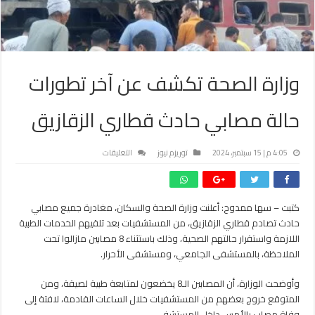
وزارة الصحة تكشف عن آخر تطورات
حالة مصابي حادث قطاري الزقازيق
على
4:05 م | 15 سبتمبر، 2024
توريزم نيوز
التعليقات
وزارة
الصحة
تكشف
كتبت – سها ممدوح: أعلنت وزارة الصحة والسكان، مغادرة جميع مصابي
عن
حادث تصادم قطاري الزقازيق، من المستشفيات بعد تلقيهم الخدمات الطبية
آخر
تطورات
اللازمة واستقرار حالتهم الصحية، وذلك باستثناء 8 مصابين مازالوا تحت
حالة
الملاحظة، بالمستشفى الجامعي، ومستشفى الأحرار.
مصابي
حادث
وأوضحت الوزارة، أن المصابين الـ8 يخضعون لمتابعة طبية لصيقة، ومن
قطاري
المتوقع خروج بعضهم من المستشفيات خلال الساعات القادمة، لافتة إلى
الزقازيق
وفاة مصاب بالأمس داخل المستشفى .