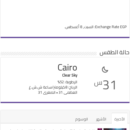
EGP
Exchange Rate
: السبت, 8 أغسطس.
حالة الطقس
Cairo
Clear Sky
31
س
الرطوبة: 52%
الرياح: 8كيلومتر/ساعة ش.ش.غ
العظمى 31 • الصغرى 31
الأخيرة
الأشهر
الوسوم