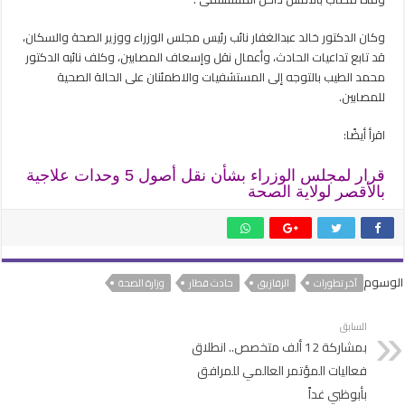
مغلقة
وكان الدكتور خالد عبدالغفار نائب رئيس مجلس الوزراء ووزير الصحة والسكان،
قد تابع تداعيات الحادث، وأعمال نقل وإسعاف المصابين، وكلف نائبه الدكتور
محمد الطيب بالتوجه إلى المستشفيات والاطمئنان على الحالة الصحية
للمصابين.
اقرأ أيضًا:
قرار لمجلس الوزراء بشأن نقل أصول 5 وحدات علاجية
بالأقصر لولاية الصحة
الوسوم
آخر تطورات
الزقازيق
حادث قطار
وزارة الصحة
السابق
بمشاركة 12 ألف متخصص.. انطلاق
فعاليات المؤتمر العالمي للمرافق
بأبوظبي غداً