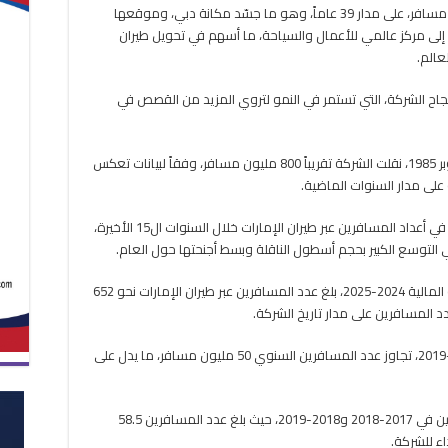
وكالات : نقل طيران الإمارات ما يقارب 800 مليون مسافر، على مدار 39 عاماً، وهو ما جسّد مكانة دبي، وموقعها
800
تها إلى مركز عالمي للأعمال والسياحة، ما أسهم في تحويل طيران
مليون
مسافر
عالم.
خلال
39
اح الشركة، التي تستمر في النمو لتروي المزيد من القصص في
عاماً
مغلقة
ومنذ انطلاق أول رحلة لطيران الإمارات في 25 أكتوبر 1985، نقلت الشركة تقريباً 800 مليون مسافر، وفقاً لبيانات تعكس
على مدار السنوات الماضية.
أظهر مسح أجرته جريدة الخليج الإماراتية، أداءً قوياً في أعداد المسافرين عبر طيران الإمارات خلال السنوات ال15 الأخيرة،
ي التوسع الكبير بحجم أسطول الناقلة وبسط أجنحتها حول العام.
ومنذ السنة المالية 2009-2010 وحتى نصف السنة المالية 2024-2025، بلغ عدد المسافرين عبر طيران الإمارات نحو 652
وفي الفترة الممتدة من 2015-2016 وحتى 2018-2019، تجاوز عدد المسافرين السنوي 50 مليون مسافر، ما يدل على
وسجلت الشركة الرقم القياسي في أعداد المسافرين في 2017-2018 و2018-2019، حيث بلغ عدد المسافرين 58.5