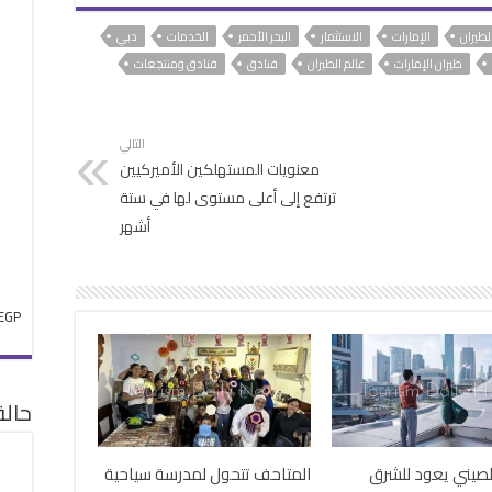
الطيران
الإمارات
الاستثمار
البحر الأحمر
الخدمات
دبي
طيران الإمارات
عالم الطيران
فنادق
فنادق ومنتجعات
التالي
معنويات المستهلكين الأميركيين
ترتفع إلى أعلى مستوى لها في ستة
أشهر
EGP
حال
لصيني يعود للشرق
المتاحف تتحول لمدرسة سياحية