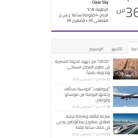
Clear Sky
3
س
الرطوبة: 18%
الرياح: 4كيلومتر/ساعة غ.ش.غ
العظمى 36 • الصغرى 36
خيرة
الأشهر
الوسوم
“OECD” تبرز جهود الدولة المصرية
في تطوير القطاع السياحي
وتحويله رقمياً
6:00 م | 7 أغسطس، 2026
“إيروفلوت” الروسية تستأنف
رحلاتها اليومية بين موسكو
وأبوظبي
5:35 م | 7 أغسطس، 2026
بسرعة فائقة وشراكة تركية..
انطلاق مشروع ربط أبوظبي ودبي
في نصف ساعة فقط
5:05 م | 7 أغسطس، 2026