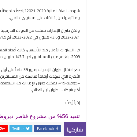
وما تبعها من إغلاقات على مستوى عالمي.
2021-2022 و43.6 مليون في 2022-2023، ثم 51.9 مليون مسافر خلال السنة المالية 2023-2024.
2009، بلغ مجموع المسافرين نحو 143.7 مليون مسافر، وهو ما يمثل نحو 18% من إجمالي المسافرين.
مع احتفال طيران الإم
الأخيرة التي شهدت أرقاماً قياسية من المسافرين. 
«كوفيد-19»، تمكنت طيران الإمارات من اس
أكبر شركات الطيران في العالم.
إقرأ أيضاً :
تنفيذ 56% من مشروع قناطر ديروط الجديدة والإنتهاء من التحويلة والسد المؤقت
شاركها
Twitter
Facebook