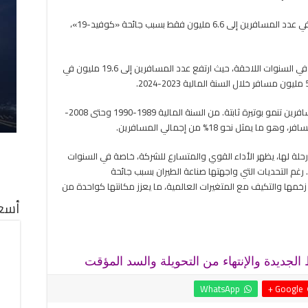
شهدت السنة المالية 2020-2021 تراجعاً ملحوظاً في عدد المسافرين إلى 6.6 مليون فقط بسبب جائحة «كوفيد-19»،
ولكن طيران الإمارات تمكنت من العودة التدريجية في السنوات اللاحقة، حيث ارتفع عدد المسافرين إلى 19.6 مليون في
في السنوات الأولى منذ التأسيس، كانت أعداد المسافرين تنمو بوتيرة ثابتة. من السنة المالية 1989-1990 وحتى 2008-
ارات بمرور 39 عاماً على أول رحلة لها، يظهر الأداء القوي والمتسارع للشركة، خاصة في السنوات
رغم التحديات التي واجهتها صناعة الطيران بسبب جائحة
تعادة زخمها والتكيف مع المتغيرات العالمية، ما يعزز مكانتها كواحدة من
أسعا
WhatsApp
Google +