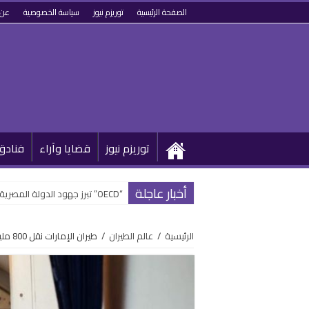
الصفحة الرئيسية
توريزم نيوز
سياسة الخصوصية
عن 
توريزم نيوز
قضايا وآراء
فنادق
أخبار عاجلة
“OECD” تبرز جهود الدولة المصرية في تطوير القطاع السياحي وتحويله رقمياً
الرئيسية
/
عالم الطيران
/
طيران الإمارات نقل 800 مليون مسافر خلال 39 عاماً