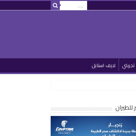
تجربتي
لايف استايل
للطيران