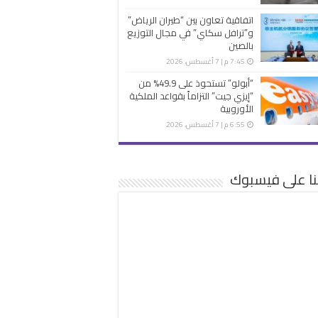
اتفاقية تعاون بين “طيران الرياض”
و”ترافل سكاي” في مجال التوزيع
بالصين
7:45 م | 7 أغسطس، 2026
“أبولو” تستحوذ على 49.9% من
“إيزي جيت” التزاماً بقواعد الملكية
الأوروبية
6:55 م | 7 أغسطس، 2026
نا على فيسبوك