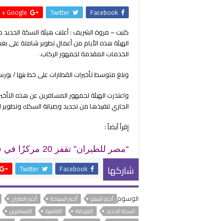
Google +
Twitter
Facebook
الهيئة هذه الأيام من أعمال تطوير شاملة على 
الخدمات المقدمة لجمهور الركاب.
وبلغ متوسط تأخيرات القطارات على خط بنها / بورسعيد 90 د
واعتذرت الهيئة لجمهور المسافرين عن هذه التأخي
الجاري تنفيذها من تجديد وصيانة السكك وتطوير ا
إقرأ أيضاً :
“مصر للطيران” تقفز 20 مركزًا في قائمة أفضل 100 شركة عالميًا
شاركها
Twitter
Facebook
الوسوم
أخبار السفر
أخبار السياحة
أخبار الطيران
السكة الحديد
الغردقة
القاهرة
المسافرين