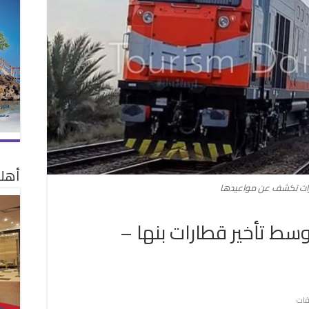
أهلا
رات تكشف عن مواعيدها
سط تأخير قطارات بنها –
على
قات