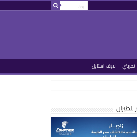
تجربتي
لايف استايل
للطيران