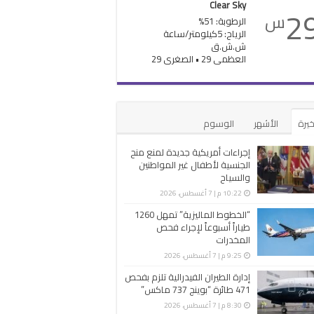
Clear Sky
2
س
الرطوبة: 51%
الرياح: 5كيلومتر/ساعة
ش.ش.ق‎
العظمى 29 • الصغرى 29
خيرة
الأشهر
الوسوم
إجراءات أمريكية جديدة لمنع منح
الجنسية لأطفال غير المواطنين
والسياح
10:22 م | 7 أغسطس، 2026
“الخطوط الماليزية” تمهل 1260
طياراً أسبوعاً لإجراء فحص
المخدرات
9:25 م | 7 أغسطس، 2026
إدارة الطيران الفيدرالية تلزم بفحص
471 طائرة “بوينج 737 ماكس”
8:30 م | 7 أغسطس، 2026