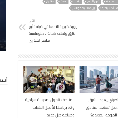
 السياحة
شرم الشيخ
طيران
عمرة
فنادق
نشآت سياحية
وزارة السياحة والآثار
التالي
وزيرة خارجية النمسا في ضيافة أبو
طارق وتطلب كمالة .. دبلوماسية
بطعم الكشري
أسعا
لصيني يعود للشرق
المتاحف تتحول لمدرسة سياحية
 هل تستعد الفنادق
و52 برنامجًا لتأهيل الشباب
الموجة الجديدة؟
وصناعة جيل جديد