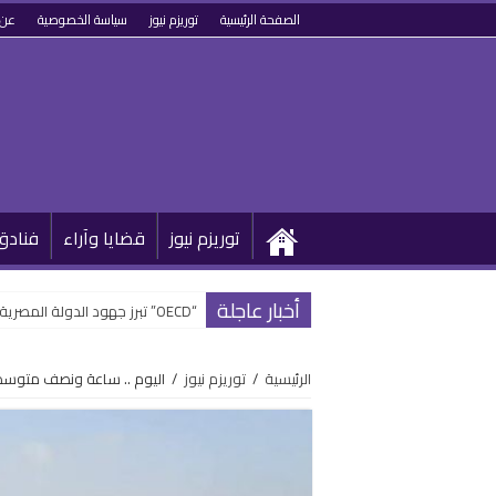
الصفحة الرئيسية
توريزم نيوز
سياسة الخصوصية
عن 
توريزم نيوز
قضايا وآراء
فنادق
أخبار عاجلة
“OECD” تبرز جهود الدولة المصرية في تطوير القطاع السياحي وتحويله رقمياً
الرئيسية
/
توريزم نيوز
/
اليوم .. ساعة ونصف متوسط ت