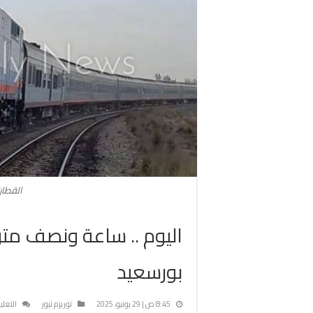
القطا
اليوم .. ساعة ونصف متو
بورسعيد
8:45 ص | 29 يونيو، 2025
توريزم نيوز
التعلي