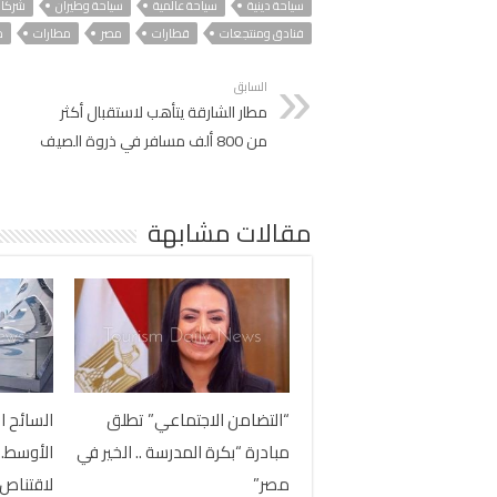
سياحة دينية
سياحة عالمية
سياحة وطيران
شركات
فنادق ومنتجعات
قطارات
مصر
مطارات
م
السابق
مطار الشارقة يتأهب لاستقبال أكثر
من 800 ألف مسافر في ذروة الصيف
مقالات مشابهة
“التضامن الاجتماعي” تطلق
السائح ا
مبادرة “بكرة المدرسة .. الخير في
الأوسط..
مصر”
لاقتناص 