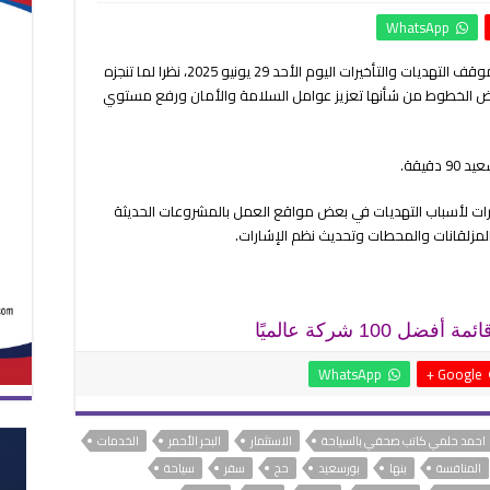
اليوم
WhatsApp
..
ساعة
كتبت – مروة الشريف : أعلنت هيئة السكة الحديد موقف التهديات والتأخيرات اليوم الأحد 29 يونيو 2025، نظرا لما تنجزه
ونصف
بعض الخطوط من شأنها تعزيز عوامل السلامة والأمان ورفع مستوي
متوسط
تأخير
قطارات
بنها
قيقة.
–
بورسعيد
رات لأسباب التهديات في بعض مواقع العمل بالمشروعات الحديثة
مغلقة
لمزلقانات والمحطات وتحديث نظم الإشارات.
WhatsApp
Google +
احمد حلمي كاتب صحفي بالسياحة
الاستثمار
البحر الأحمر
الخدمات
المنافسة
بنها
بورسعيد
حج
سفر
سياحة