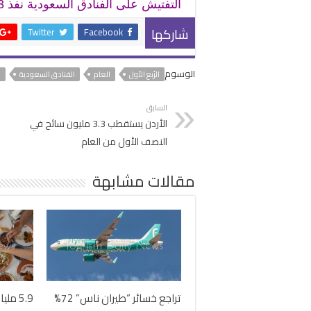
التفتيش على الفنادق السعودية نفذ 51.413 زيارة رقابية وحرر 32 ألف مخالفة
شاركها
Twitter
Facebook
الوسوم
الرُبع الأول
العام
الفنادق السعودية
م
السابق
الأردن يستقطب 3.3 مليون سائح في
النصف الأول من العام
مقالات مشابهة
تراجع خسائر “طيران ناس” 72%
5.9 مل