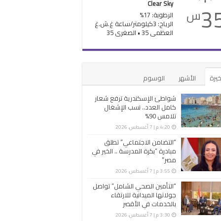
Clear Sky
3
س
الرطوبة: 17%
الرياح: 3كيلومتر/ساعة غ.ش.غ
العظمى 35 • الصغرى 35
خيرة
الأشهر
الوسوم
شواطئ الإسكندرية ترفع شعار
كامل العدد.. نسب الإشغال
تلامس 90%
4:20 م | 7 أغسطس، 2026
“التضامن الاجتماعي” تطلق
مبادرة “بكرة المدرسة .. الخير في
مصر”
3:55 م | 7 أغسطس، 2026
“التأمين الصحي الشامل” تواصل
جولاتها الميدانية للارتقاء
بالخدمات في الأقصر
3:30 م | 7 أغسطس، 2026