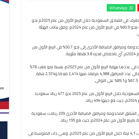
معدل
WhatsApp
إشغال
الفنادق
كتبت- سها ممدوح – وكالات: بلغ معدل إشغال الغرف في الفنادق السعودية خلال الربع الأول من عام 2025م نحو
السعودية
63% مسجلا ارتفاعا بمقدار 2.1 نقطة مئوية مقارنة بنحو 60.9% في الربع الأول من عام 2024م، وفق بيانات الهيئة
يقفز
إلى
.
63%
بالربع
فيما انخفض معدل إشغال الغرف في الشقق المخدومة ومرافق الضيافة الأخرى إلى نحو 50.7% في الربع الأول من
الأول
من
العام
وشهدت مرافق الضيافة السياحية المرخصة ارتفاعا في عددها بنهاية الربع الأول من عام 2025م، بنسبة نمو بلغت 78%
مغلقة
مقارنة بالربع المماثل من عام 2024م، حيث بلغ إجمالي عدد المرافق 4,988 مرفقا، منها 2,414 فندقا و2,574 شقة
.
سجل متوسط السعر اليومي للغرفة في الفنادق السعودية خلال الربع الأول من عام 2025 نحو 477 ريالا سعوديا،
في المقابل، بلغ متوسط السعر اليومي للغرفة في الشقق المخدومة ومرافق الضيافة الأخرى 209 ريالات سعودية
بلغ متوسط مدة إقامة النزيل في الفنادق ما يقارب 4.1 ليلة خلال الربع الأول من عام 2025م. وهي ذات المتوسط في