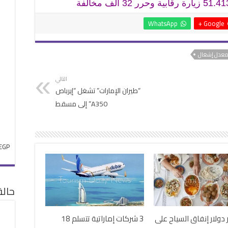
WhatsApp
Google +
عدل إشغال
التالي
“طيران الإمارات” تشغل “إيرباص
A350” إلى مسقط
EGP
حال
يار دولار إنفاق السياح على
3 شركات إماراتية تتسلم 18