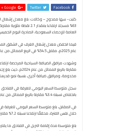
Google +
Twitter
Facebook
العامة للإحصاء السعودية، الصادرة اليوم الخميس
عام 2025م، مقابل 54.5% في الربع المماثل من عام 2024م، أي بانخفاض قدره 3.8 نقطة مئوية.
مخدومة، ومرافق ضيافة أخرى، بنسبة نمو قدرها 67.5% و89.1% على التوالي
بانخفاض نسبته 3.4% مقارنة بالربع المماثل من عام 2024م، حيث بلغ حينها 494 ريالا.
خلال نفس الفترة، محققًا ارتفاعا نسبته 7.2% مقارنة بالربع الأول من عام 2024م، حيث بلغ 195 ريالا.