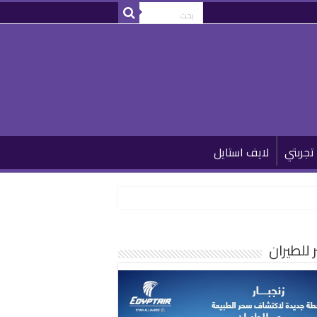
تجربتي
لايف استايل
للطيران