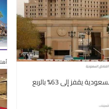
أهلا
الفنادق السعودية
معدل إشغال الفنادق السعودية يقفز إلى 63% بالربع
على
لتعليقات