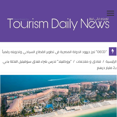
“OECD” تبرز جهود الدولة المصرية في تطوير القطاع السياحي وتحويله رقمياً
الرئيسية
/
فنادق و منتجعات
/
“بروكفيلد” تدرس شراء فندق سوفيتيل النخلة بدبي
بـ2 مليار درهم