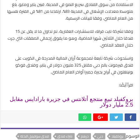
الاستفادة من سوق الفنادق سريع النمو في المدينة. فبين يناير ومايو، بلغ
متوسط ​​معدلات الإشغال في المدينة 83%، ارتفاعا من 81% في الفترة نفسها
من العام الماضي، وفقا للبيانات الرسمية.
وفقا لشركة نايت فرانك للاستشارات العقارية، تم تداول ما لا يقل عن 15
فندقا خلال الثلاثين شهرا الماضية، وهو ما يفوق إجمالي الصفقات التي جرت
خلال العقد الماضي.
واستحوذت شركة تابعة لمجموعة أرزان المالية المدرجة في الكويت على
فندق فيرمونت بالم دبي مقابل 325 مليون دولار في يناير، وفندق فوكو
بونينغتون في أبراج بحيرة جميرا أواخر العام الماضي.
اقرأ أيضًا:
بروكفيلد تبيع منتجع أتلانتس في جزيرة بارادايس مقابل
2.5 مليار دولار
الوسوم
بروكفيلد
دبي
درهم
شراء فندق
فندق سوفيتيل النخلة