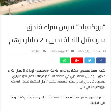
“بروكفيلد” تدرس شراء فندق
سوفيتيل النخلة بدبي بـ2 مليار درهم
على
7:45 م | 5 يوليو، 2025
فنادق و منتجعات
التعليقات
“بروكفيلد”
تدرس
شراء
كتبت- سها ممدوح- وكالات: تدرس شركة «بروكفيلد» لإدارة الأصول، شراء
فندق
فندق سوفيتيل النخلة بدبي في صفقة قد تُقدّر قيمة العقار بنحو ملياري
سوفيتيل
النخلة
درهم، وفي حال إتمام هذه الصفقة، ستكون أول استثمار فندقي لشركة
بدبي
«بروكفيلد» في دبي.
بـ2
مليار
وتدير الفندق مجموعة الضيافة الفرنسية «أكور إس إيه» ويضم 546 غرفة
درهم
على الجزيرة.
مغلقة