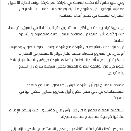
وفي شهر مايو/ أيار دخلت الشركة في شراكة مع شركة لونيت لإدارة الأصول
ومقرها أبوظبي، في مشروع مشترك بقيمة مليار دولار للاستثمار في
العقارات السكنية في جميع أنحاء المنطقة.
برزت بروكفيلد واحدة من أكثر المستثمرين الأجانب نشاطا في الشرق الأوسط،
حيث وظّفت رأس مالها في قطاعات البنية التحتية والعقارات والأسهم
الخاصة.
في مايو، دخلت الشركة في شراكة مع شركة لونيت لإدارة الأصول، ومقرها
أبوظبي، في مشروع مشترك بقيمة مليار دولار للاستثمار في العقارات
السكنية في جميع أنحاء المنطقة. وتستعد شركة ميركس للاستثمار، لإعادة
تطوير جزء من الواجهة البحرية للمدينة يحظى بشعبية كبيرة بين السياح
والمقيمين.
وأفادت بلومبرج نيوز أن الشركة تدرس أيضا تطوير مشروع متعدد
الاستخدامات في دبي هيلز، ليكون أول مشروع عقاري سكني لها في
المدينة.
استقطبت الطفرة العقارية في دبي رأس مال مؤسسي، حيث رسّخت الإمارة
مكانتها كوجهة سياحية وسياحية مميزة.
ولم يكن قطاع الضيافة استثناءً، حيث يسعى المستثمرون بشكل متزايد إلى