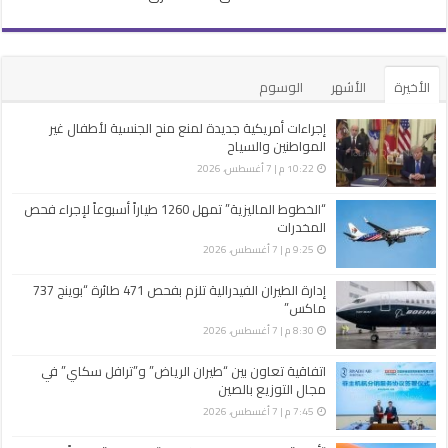
الأخيرة
الأشهر
الوسوم
إجراءات أمريكية جديدة لمنع منح الجنسية لأطفال غير
المواطنين والسياح
10:22 م | 7 أغسطس، 2026
“الخطوط الماليزية” تمهل 1260 طياراً أسبوعاً لإجراء فحص
المخدرات
9:25 م | 7 أغسطس، 2026
إدارة الطيران الفيدرالية تلزم بفحص 471 طائرة “بوينج 737
ماكس”
8:30 م | 7 أغسطس، 2026
اتفاقية تعاون بين “طيران الرياض” و”ترافل سكاي” في
مجال التوزيع بالصين
7:45 م | 7 أغسطس، 2026