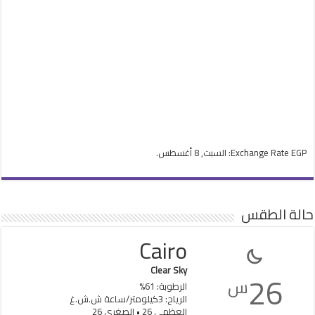
EGP
Exchange Rate
: السبت, 8 أغسطس.
حالة الطقس
Cairo
Clear Sky
26
س
الرطوبة: 61%
الرياح: 3كيلومتر/ساعة ش.ش.غ
العظمى 26 • الصغرى 26