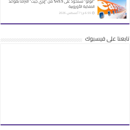
“أبولو” تستحوذ على 49.9% من “إيزي جيت” التزاماً بقواعد
الملكية الأوروبية
6:55 م | 7 أغسطس، 2026
تابعنا على فيسبوك