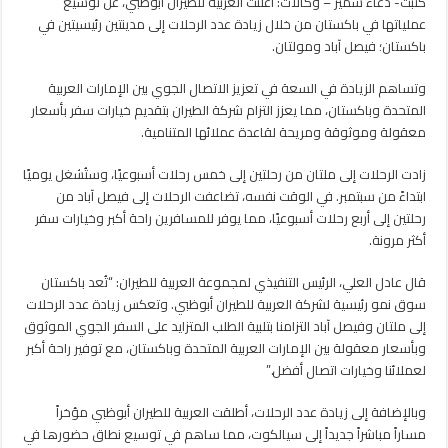
كتبت- دعاء سمير – وكالات: أعلنت العربية للطيران أبوظبي، عن توسيع
توسع
عملياتها في باكستان من خلال زيادة عدد الرحلات إلى مدينتين رئيسيتين في
رحلاتها
إلى
باكستان؛ فيصل آباد ومولتان.
باكستان
مغلقة
وتساهم الزيادة في السعة في تعزيز الاتصال الجوي بين الإمارات العربية
المتحدة وباكستان، مما يعزز التزام شركة الطيران بتقديم خيارات سفر بأسعار
معقولة وموثوقة ومريحة لقاعدة عملائها المتنامية.
زادت الرحلات إلى ملتان من رحلتين إلى خمس رحلات أسبوعيًا، وستُشغل يوميًا
ابتداءً من سبتمبر. في الوقت نفسه، تضاعفت الرحلات إلى فيصل آباد من
رحلتين إلى أربع رحلات أسبوعيًا، مما يوفر للمسافرين راحة أكبر وخيارات سفر
أكثر مرونة.
قال عادل العلي، الرئيس التنفيذي لمجموعة العربية للطيران: “تُعد باكستان
سوق نمو رئيسية لشركة العربية للطيران أبوظبي. وتعكس زيادة عدد الرحلات
إلى ملتان وفيصل آباد التزامنا بتلبية الطلب المتزايد على السفر الجوي الموثوق
وبأسعار معقولة بين الإمارات العربية المتحدة وباكستان، مع توفير راحة أكبر
لعملائنا وخيارات اتصال أفضل.”
وبالإضافة إلى زيادة عدد الرحلات، أطلقت العربية للطيران أبوظبي مؤخراً
مساراً مباشراً جديداً إلى سيالكوت، مما ساهم في توسيع نطاق حضورها في