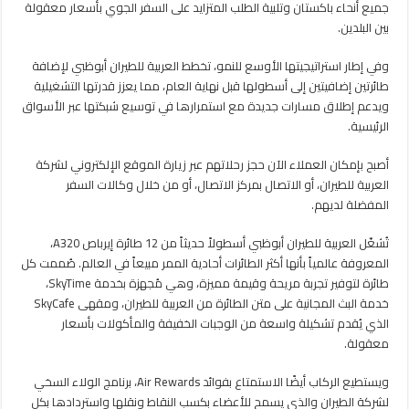
جميع أنحاء باكستان وتلبية الطلب المتزايد على السفر الجوي بأسعار معقولة
بين البلدين.
وفي إطار استراتيجيتها الأوسع للنمو، تخطط العربية للطيران أبوظبي لإضافة
طائرتين إضافيتين إلى أسطولها قبل نهاية العام، مما يعزز قدرتها التشغيلية
ويدعم إطلاق مسارات جديدة مع استمرارها في توسيع شبكتها عبر الأسواق
الرئيسية.
أصبح بإمكان العملاء الآن حجز رحلاتهم عبر زيارة الموقع الإلكتروني لشركة
العربية للطيران، أو الاتصال بمركز الاتصال، أو من خلال وكالات السفر
المفضلة لديهم.
تُشغّل العربية للطيران أبوظبي أسطولاً حديثاً من 12 طائرة إيرباص A320،
المعروفة عالمياً بأنها أكثر الطائرات أحادية الممر مبيعاً في العالم. صُممت كل
طائرة لتوفير تجربة مريحة وقيمة مميزة، وهي مُجهزة بخدمة SkyTime،
خدمة البث المجانية على متن الطائرة من العربية للطيران، ومقهى SkyCafe
الذي يُقدم تشكيلة واسعة من الوجبات الخفيفة والمأكولات بأسعار
معقولة.
ويستطيع الركاب أيضًا الاستمتاع بفوائد Air Rewards، برنامج الولاء السخي
لشركة الطيران والذي يسمح للأعضاء بكسب النقاط ونقلها واستردادها بكل