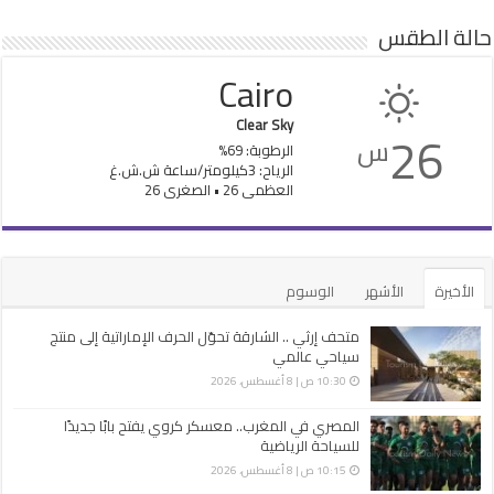
حالة الطقس
Cairo
Clear Sky
26
س
الرطوبة: 69%
الرياح: 3كيلومتر/ساعة ش.ش.غ
العظمى 26 • الصغرى 26
الأخيرة
الأشهر
الوسوم
متحف إرثي .. الشارقة تحوّل الحرف الإماراتية إلى منتج
سياحي عالمي
10:30 ص | 8 أغسطس، 2026
المصري في المغرب.. معسكر كروي يفتح بابًا جديدًا
للسياحة الرياضية
10:15 ص | 8 أغسطس، 2026