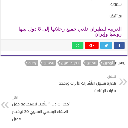
سهولة.
اقرأ أيضًا:
العربية للطيران تلغي جميع رحلاتها إلى 8 دول بينها
روسيا وإيران
الوسوم
أبوظبي
الطيران
العربية للطيران
باكستان
رحلات
السابق
بلغاريا تسهل التأشيرات للأتراك وتمدد
فترات الإقامة
التالي
“مطارات دبي” تتأهب لاستضافة حفل
العشاء الرسمي السنوي 20 نوفمبر
المقبل