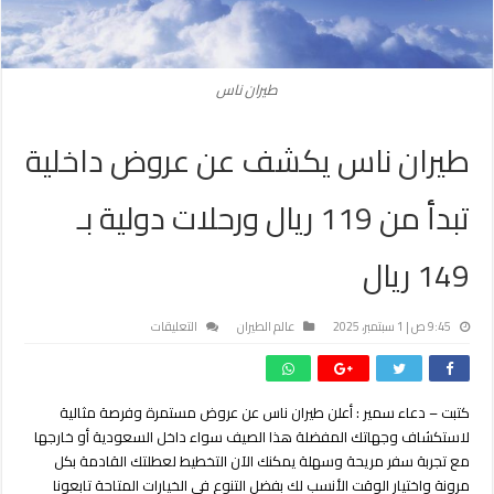
طيران ناس
طيران ناس يكشف عن عروض داخلية
تبدأ من 119 ريال ورحلات دولية بـ
149 ريال
على
9:45 ص | 1 سبتمبر، 2025
عالم الطيران
التعليقات
طيران
ناس
يكشف
كتبت – دعاء سمير : أعلن طيران ناس عن عروض مستمرة وفرصة مثالية
عن
لاستكشاف وجهاتك المفضلة هذا الصيف سواء داخل السعودية أو خارجها
عروض
داخلية
مع تجربة سفر مريحة وسهلة يمكنك الآن التخطيط لعطلتك القادمة بكل
تبدأ
مرونة واختيار الوقت الأنسب لك بفضل التنوع في الخيارات المتاحة تابعونا