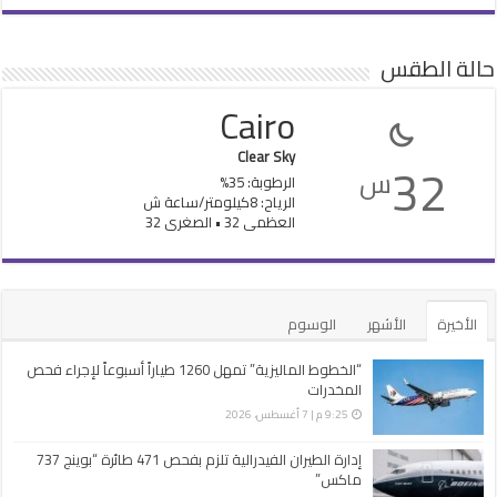
حالة الطقس
Cairo
Clear Sky
32
س
الرطوبة: 35%
الرياح: 8كيلومتر/ساعة ش
العظمى 32 • الصغرى 32
الأخيرة
الأشهر
الوسوم
“الخطوط الماليزية” تمهل 1260 طياراً أسبوعاً لإجراء فحص
المخدرات
9:25 م | 7 أغسطس، 2026
إدارة الطيران الفيدرالية تلزم بفحص 471 طائرة “بوينج 737
ماكس”