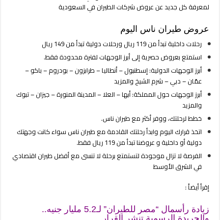
من
لمعرفة كل جديد عن عروض شركات الطيران في السعودية
119
ريال
عروض طيران ناس اليوم
ورحلات
رحلات داخلية تبدأ من 119 ريال ورحلات دولية تبدأ من 149 ريال
دولية
بـ
استمتع بعروض حصرية إلى أبرز الوجهات لفترة محدودة فقط.
149
أبرز الوجهات الدولية: إسطنبول – أنطاليا – طرابزون – بودروم – باكو –
ريال
عمّان – دبي – شرم الشيخ والمزيد
مغلقة
أبرز الوجهات حول المملكة: أبها – العلا – المدينة المنورة – جيزان – تبوك
والمزيد
خطط لرحلتك، ووفر أكثر مع طيران ناس.
اتخذ قرارك اليوم وابدأ رحلتك القادمة مع طيران ناس سواء كانت وجهتك
دولية أو داخلية و عروضنا تبدأ من 119 ريال فقط.
الفرصة لا تزال موجودة لتستمتع برحلة لا تنسى مع أفضل طيران اقتصادي
في الشرق الأوسط
إقرأ أيضاً :
زيادة رأسمال “مصر للطيران” لـ5.2 مليار جنيه..
والجريدة الرسمية تنشر القرار