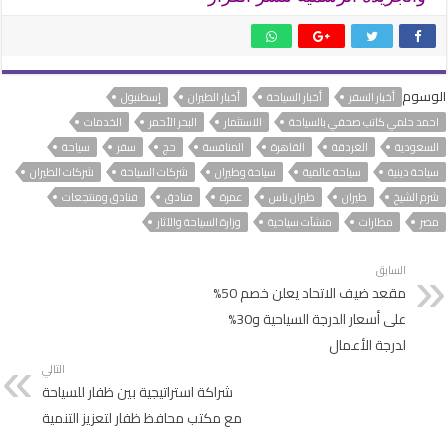
الوسوم
أخبار السفر
أخبار السياحة
أخبار الطيران
إسطنبول
احمد حلمي كاتب صحفي بالسياحة
الاستثمار
البحر الأحمر
الخدمات
السعودية
الغردقة
القاهرة
المنافسة
حج
سفر
سياحة
سياحة دينية
سياحة عالمية
سياحة وطيران
شركات السياحة
شركات الطيران
شرم الشيخ
طيران
طيران ناس
عمرة
فنادق
فنادق ومنتجعات
مصر
مطارات
منشآت سياحية
وزارة السياحة والآثار
السابق
مقعد ضيف الاتحاد يعلن خصم 50%
على أسعار الدرجة السياحية و30%
لدرجة الأعمال
التالي
شراكة استراتيجية بين ظفار للسياحة
مع مكتب محافظ ظفار لتعزيز التنمية