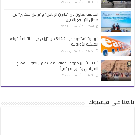
8:30 م | 7 أغسطس، 2026
اتفاقية تعاون بين “طيران الرياض” و”ترافل سكاي” في
مجال التوزيع بالصين
7:45 م | 7 أغسطس، 2026
“أبولو” تستحوذ على 49.9% من “إيزي جيت” التزاماً بقواعد
الملكية الأوروبية
6:55 م | 7 أغسطس، 2026
“OECD” تبرز جهود الدولة المصرية في تطوير القطاع
السياحي وتحويله رقمياً
6:00 م | 7 أغسطس، 2026
تابعنا على فيسبوك