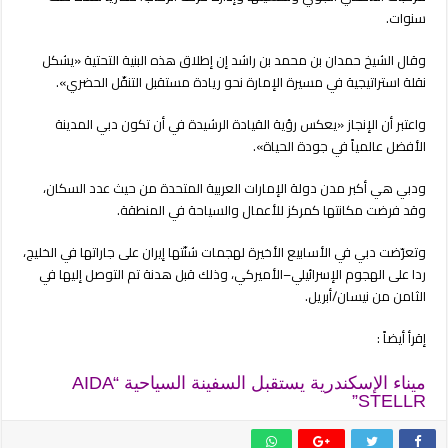
سنوات.
وقال الشيخ حمدان بن محمد بن راشد إن إطلاق هذه البنية التحتية «يشكل
نقلة استراتيجية في مسيرة الإمارة نحو ريادة مستقبل التنقّل الحضري».
واعتبر أن الإنجاز «يعكس رؤية القيادة الرشيدة في أن تكون دبي المدينة
الأفضل عالمياً في جودة الحياة».
ودبي هي أكبر مدن دولة الإمارات العربية المتحدة من حيث عدد السكان،
وقد فرضت مكانتها كمركز للأعمال والسياحة في المنطقة.
وتعرّضت دبي في الأسابيع الأخيرة لهجمات شنّتها إيران على جاراتها في الخليج،
ردا على الهجوم الإسرائيلي–الأميركي، وذلك قبل هدنة تم التوصل إليها في
الثامن من نيسان/أبريل.
إقرأ أيضاً :
ميناء الإسكندرية يستقبل السفينة السياحية “AIDA
STELLR”