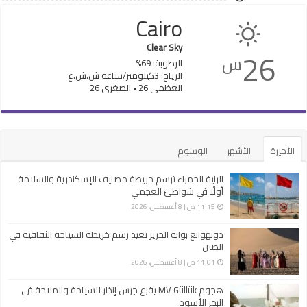
Cairo
Clear Sky
26
س
الرطوبة: 69%
الرياح: 3كيلومتر/ساعة ش.ش.غ
العظمى 26 • الصغرى 26
الأخيرة
الأشهر
الوسوم
الراية الحمراء ترسم خريطة مصايف الإسكندرية والسلامة
أولًا في شواطئ العجمي
11:15 ص | 8 أغسطس، 2026
دونهوانغ بوابة الحرير تعيد رسم خريطة السياحة الثقافية في
الصين
11:01 ص | 8 أغسطس، 2026
هجوم MV Güllük يقرع جرس إنذار للسياحة والملاحة في
البحر الأسود