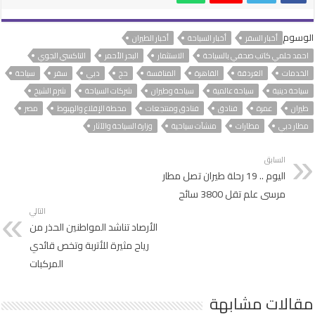
الوسوم
أخبار السفر
أخبار السياحة
أخبار الطيران
احمد حلمي كاتب صحفي بالسياحة
الاستثمار
البحر الأحمر
التاكسي الجوي
الخدمات
الغردقة
القاهرة
المنافسة
حج
دبي
سفر
سياحة
سياحة دينية
سياحة عالمية
سياحة وطيران
شركات السياحة
شرم الشيخ
طيران
عمرة
فنادق
فنادق ومنتجعات
محطة الإقلاع والهبوط
مصر
مطار دبي
مطارات
منشآت سياحية
وزارة السياحة والآثار
السابق
اليوم .. 19 رحلة طيران تصل مطار
مرسى علم تقل 3800 سائح
التالي
الأرصاد تناشد المواطنين الحذر من
رياح مثيرة للأتربة وتخص قائدي
المركبات
مقالات مشابهة