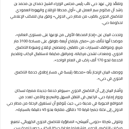
الجوي
وتفقّد ولي عهد دبي نائب رئيس مجلس الوزراء الشيخ حمدان بن محمد بن
في
راشد آل مكتوم سير العمل في «أول محطة للإقلاع والهبوط العمودي
دبي
للتاكسي الجوي بالقرب من مطار دبي الدولي» وفق بيان للمكتب الإعلامي
مغلقة
لحكومة دبي.
وتحدث البيان عن «إنجاز المحطة الأولى من نوعها على مستوى العالم»،
موضحا أنها تتألف من «مبنى بارتفاع أربعة طوابق على مساحة 3100 متر
مربع، ومواقف للسيارات من طابقين، ومنصتين لإقلاع وهبوط التاكسي
الجوي، ومعدات لشحن مركباته، ومرافق مكيفة لاستقبال الركاب وتقديم
الخدمة لنحو 170 ألف راكب في العام الواحد».
ووصف البيان الإنجاز بأنه «محطة رئيسة في مسار إطلاق خدمة التاكسي
الجوي في دبي».
وأشار البيان إلى أن التاكسي الجوي «سيوفر خدمة جديدة مميزة لسكان
وزوار إمارة دبي، الراغبين في التنقل السهل والسريع والآمن، لعدد من
المواقع الحيوية في مدينة دبي، حيث يُتوقع أن تستغرق الرحلة من مطار دبي
الدولي إلى نخلة جميرا قرابة 10 دقائق، مقارنة بنحو 45 دقيقة بالسيارة».
وتتولى شركة «جوبـي أفييشن» المطوّرة للتاكسي الجوي الكهربائي، تصنيع
مركبات التاكسي الجوي وتشغيلها وإدارة حركة الركاب، حصريا لمدة ست