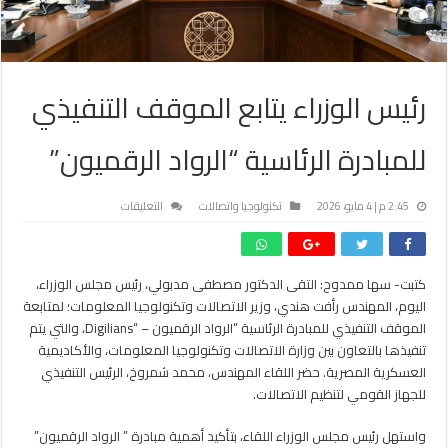
رئيس الوزراء يتابع الموقف التنفيذي
للمبادرة الرئاسية “الرواد الرقميون”
على
2:45 م | 4 مايو، 2026
تكنولوجيا واتصالات
التعليقات
رئيس
الوزراء
يتابع
كتبت- سها ممدوح: التقى الدكتور مصطفى مدبولي، رئيس مجلس الوزراء،
الموقف
اليوم، المهندس رأفت هندي، وزير الاتصالات وتكنولوجيا المعلومات؛ لمتابعة
التنفيذي
للمبادرة
الموقف التنفيذي للمبادرة الرئاسية “الرواد الرقميون – “Digilians، والتي يتم
الرئاسية
تنفيذها بالتعاون بين وزارة الاتصالات وتكنولوجيا المعلومات، والأكاديمية
“الرواد
العسكرية المصرية. حضر اللقاء المهندس، محمد شمروخ، الرئيس التنفيذي
الرقميون”
للجهاز القومي لتنظيم الاتصالات.
مغلقة
واستهل رئيس مجلس الوزراء اللقاء، بتأكيد أهمية مبادرة ” الرواد الرقميون”