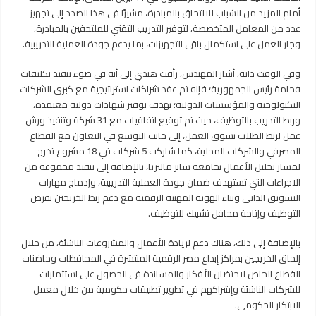
أمام المزيد من الشباب للالتحاق بالمبادرة، مشيرًا في هذا الصدد إلى تجهيز
عدد من المعامل المتخصصة، لتوفير التدريب التقني للملتحقين بالمبادرة،
وجار العمل على استكمال باقي التجهيزات، بما يدعم جودة العملية التدريبية.
وفي الوقت ذاته، أشار المهندس، رأفت هندي إلى أنه في ضوء تنفيذ تكليفات
فخامة رئيس الجمهورية؛ فإنه تم عقد شراكات استراتيجية مع كبرى الشركات
التكنولوجية والمؤسسات الدولية؛ بهدف توفير شهادات دولية معتمدة،
وربط التدريب بالتوظيف، حيث تم توقيع اتفاقيات مع 31 شركة وتنفيذ ورش
عمل لربط الطلاب بسوق العمل، إلى جانب التوسع في التعاون مع القطاع
المصرفي والشركات المحلية، كما شاركت 5 شركات في 18 مشروع تخرج
لمسار تحليل الأعمال بجامعة سانز ماليزيا، بالإضافة إلى تنفيذ مجموعة من
الاجراءات التي تستهدف ضمان جودة العملية التدريبية، وإدماج مهارات
التسويق الذاتي وبناء الهوية المهنية الرقمية مع دعم ربط الخريجين بفرص
التوظيف وإتاحة محافل تشبيك للتوظيف.
بالإضافة إلى ذلك، هناك دعم لريادة الأعمال والمشروعات الناشئة، من خلال
إلحاق الخريجين بمراكز إبداع مصر الرقمية المنتشرة في المحافظات وحاضنات
القطاع الخاص لاحتضان الأفكار والمساندة في الحصول على استثمارات
للشركات الناشئة وإشراكهم في تطوير تطبيقات حكومية من خلال معمل
الابتكار الحكومي.