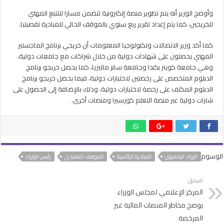
وأوضح الوزير أنه يتم تطوير منصة إلكترونية تتضمن مسارا للتتبع المهني
للخريجين، كما يتم إعداد تقرير ربع سنوي بالموقف الحالي للمبادرة تفصيليا.
كما أكد وزير الاتصالات وتكنولوجيا المعلومات أن خريجي برنامج الماجستير
المهني يحصلون على شهادات دولية من خلال شراكات مع جامعات دولية،
وهي جامعة كوينز بكندا وجامعة سانز ماليزيا، كما يحصل خريجو برنامج
الدبلوم المتخصص على رخصتين لاختبارات دولية، فيما يحصل خريجو برنامج
الدبلوم المكثف على رخصة لاختبارات دولية، وذلك بالإضافة إلى الحصول على
شارات دولية عبر منصة التعلم كورسيرا ومنصات أخرى.
الوسوم
الرواد الرقميون
المبادرة الرئاسية
الموقف التنفيذي
رئيس الوزراء
السابق
المركز الإعلامي لمجلس الوزراء
يوضح مخاطر المنصات المالية غير
المرخصة