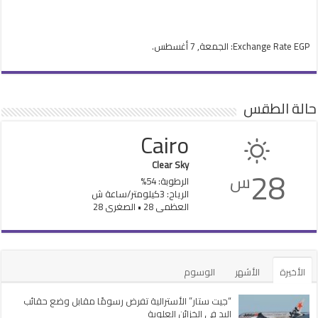
EGP
Exchange Rate
: الجمعة, 7 أغسطس.
حالة الطقس
Cairo
Clear Sky
28
س
الرطوبة: 54%
الرياح: 3كيلومتر/ساعة ش
العظمى 28 • الصغرى 28
الأخيرة
الأشهر
الوسوم
“جيت ستار” الأسترالية تفرض رسومًا مقابل وضع حقائب
اليد في الخزائن العلوية