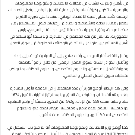
في تأهيل وتدريب الشباب في مجالات الاتصالات وتكنولوجيا المعلومات
والبرمجيات، لتكون ركيزة أساسية في عملية التحول الرقمي وتعزيز الصادرات
الرقمية كأحد محاور تنمية الاقتصاد الوطني، مشددا على ضرورة الالتزام
بتفعيل معايير الدقة والشفافية والحياد في إجراءات قبول المستفيدين من
هذه المبادرة، وفق توجيهات فخامة الرئيس عبد الفتاح السيسي، رئيس
الجمهورية، بما يعزز من ثقة المجتمع في المبادرة، ولا سيما أنها تساعد في
تأهيل المستفيدين منها على الالتحاق بالوظائف المطلوبة في سوق العمل.
وخلال اللقاء، أشار المهندس، رأفت هندي إلى أن المبادرة تهدف إلى إعداد
وتأهيل الكوادر الشابة لسوق العمل الرقمي من خلال برامج أكاديمية
ومهنية تشمل الماجستير، والدبلوم المتخصص، والدبلوم المكثف، بما يواكب
متطلبات سوق العمل المحلي والعالمي.
وفي هذا الإطار، أوضح الوزير أن عدد المتقدمين في الدفعة الأولى للمبادرة
بلغ نحو 40 ألف شاب وشابة؛ حيث التحق بها بعد اجتياز اختبارات القبول 1674
شابا وشابة، بنسبة 58% من الإناث، و42% من الذكور، مضيفًا أن برامج المبادرة
بها ماجستير العلوم لمدة عامين، وماجستير مهني لمدة عام، والدبلوم
المتخصص لمدة 9 أشهر، والدبلوم المكثف لمدة 4 أشهر.
كما أوضح وزير الاتصالات وتكنولوجيا المعلومات أنه تم فتح باب التسجيل في
الدفعة الثانية لمبادرة الرواد الرقميون في 11 أبريل الماضي؛ لإتاحة الفرصة