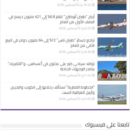
10:22 م | 6 أغسطس، 2026
أرباح “طيران أبوظبي” تقفز 6.8% إلي 421 مليون درهم في
النصف الأول من العام
9:25 م | 6 أغسطس، 2026
تراجع خسائر “طيران ناس” 72% إلى 64 مليون دولار في الربع
الثاني من العام
8:30 م | 6 أغسطس، 2026
توافد سياحي كبير على عجلون في أغسطس.. و”التلفريك”
يتصدر الوجهات الجاذبة
7:45 م | 6 أغسطس، 2026
“الخطوط القطرية” تستأنف رحلاتها إلى الكويت والبحرين
وأربيل العراقية السبت
6:00 م | 6 أغسطس، 2026
تابعنا على فيسبوك