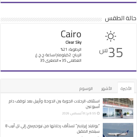
حالة الطقس
Cairo
Clear Sky
35
س
الرطوبة: 21%
الرياح: 2كيلومتر/ساعة ج.ج.غ
العظمى 35 • الصغرى 35
الأخيرة
الأشهر
الوسوم
استئناف الرحلات الجوية بين الدوحة وأربيل بعد توقف دام
أسبوعين
8:55 م | 8 أغسطس، 2026
“يونايتد إيرلاينز” تستأنف رحلاتها من نيوجيرسي إلي تل أبيب 8
سبتمبر المقبل