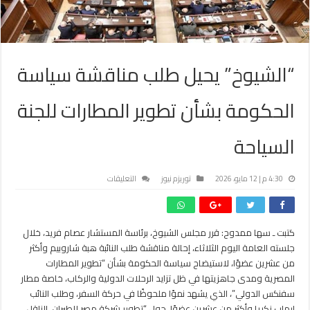
“الشيوخ” يحيل طلب مناقشة سياسة
الحكومة بشأن تطوير المطارات للجنة
السياحة
على
4:30 م | 12 مايو، 2026
توريزم نيوز
التعليقات
“الشيوخ”
يحيل
طلب
كتبت ـ سها ممدوح: قرر مجلس الشيوخ، برئاسة المستشار عصام فريد، خلال
مناقشة
جلسته العامة اليوم الثلاثاء، إحالة مناقشة طلب النائبة هبة شاروبيم وأكثر
سياسة
الحكومة
من عشرين عضوًا، لاستيضاح سياسة الحكومة بشأن “تطوير المطارات
بشأن
المصرية ومدى جاهزيتها في ظل تزايد الرحلات الدولية والركاب، خاصة مطار
تطوير
سفنكس الدولي”، الذي يشهد نموًا ملحوظًا في حركة السفر، وطلب النائب
المطارات
إيهاب زكريا وأكثر من عشرين عضوًا، حول “تطوير شركة مصر للطيران، الناقل