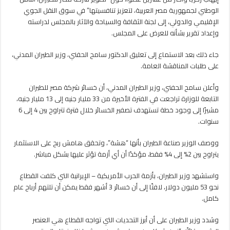
للجنة
الوطني لجمهورية مصر العربية، لتعزيز تنافسيتها” في سوق النقل الجوي
السياحة
الإقليمي والدولي، إلى لجنة الثقافة والسياحة والآثار بالمجلس لدراسته
مغلقة
وإعداد تقرير بشأنه للعرض على المجلس.
جاء ذلك بعد الاستماع إلى تعليق الدكتور سامح الحفني، وزير الطيران المدني،
على طلبات المناقشة العامة.
وأعلن سامح الحفني، وزير الطيران المدني، أن خسائر شركة مصر للطيران
التابعة للوزارة تراجعت في الفترة الأخيرة من 33 مليار جنيه إلى 13 مليار جنيه،
مشيرًا إلى وجود خطة تستهدف تصفير الخسائر خلال فترة تتراوح بين 4 إلى 6
سنوات.
ووصف الوزير صناعة الطيران بأنها “هشة”، وتحقق هامش ربح على الاستثمار
يتراوح بين 2% إلى 4% فقط، مؤكدًا أن أي أزمة تؤثر عليها بشكل مباشر.
واستشهد وزير الطيران، بأزمة الحرب الأمريكية – الإيرانية التي كلفت القطاع
نحو 53 مليون دولار، لافتًا إلى أن خسائر 3 أشهر فقط يمكن أن تلتهم أرباح عام
كامل.
وشدد وزير الطيران على أن أبرز التحديات التي تواجه القطاع هي العنصر