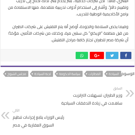
البشري، قائلًا: “نحن شركات خدمية.. بشر يخدم بشر، لذلك نحتاج إلى تدريب
وتقييم دائم”. وأشار إلى استخدام أدوات تدريبية متقدمة، منها الاستفادة من
برامج الأكاديمية الوطنية للتدريب.
وفيما يخص السلامة والجودة، أوضح أنه يتم التفتيش على شركات الطيران
من قبل منظمة “الإيكاو” كل سنتين مرة، وكذلك من شركات التأمين، مؤكدًا
أن شركة مصر للطيران تجتاز كافة مراحل التفتيش.
الوسوم
السياحة
المطارات
سياسة الحكومة
لجنة السياحة
مجلس الشيوخ
السابق
وزير الطيران: تسهيلات الترانزيت
ساهمت في زيادة التدفقات السياحية
التالي
رئيس الوزراء يتابع إجراءات تنظيم
السوق العقارية في مصر