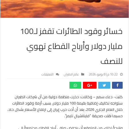
خسائر وقود الطائرات تقفز لـ100
مليار دولار وأرباح القطاع تهوي
للنصف
على
10:22 م | 8 يونيو، 2026
عالم الطيران
التعليقات
خسائر
وقود
الطائرات
كتبت- دعاء سمير – وكالات: حذرت منظمة دولية من أن شركات الطيران
تقفز
ستواجه تكاليف إضافية بقيمة 100 مليار دولار، بسبب أزمة وقود الطائرات
لـ100
مليار
خلال العام الجاري 2026، بعد أن أدت حرب إيران إلى ارتفاع الأسعار بشكل حاد،
دولار
حسبما نقلت صحيفة “فاينانشيال تايمز”.
وأرباح
القطاع
ونتيجةً لذلك، من المتوقع أن ينخفض ​​صافي أرباح القطاع مجتمعةً إلى