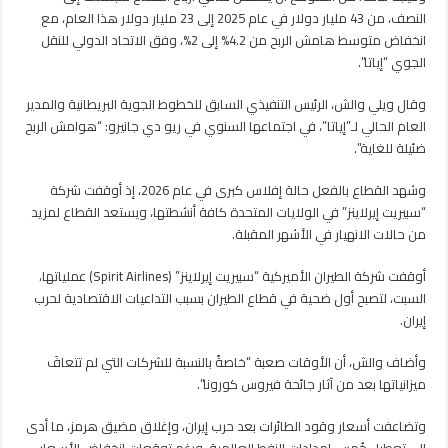
تهوي
النصف، من 43 مليار دولار في عام 2025 إلى 23 مليار دولار هذا العام، مع
للنصف
انخفاض متوسط ​​هامش الربح من 4.2% إلى 2%، وفق الاتحاد الدولي للنقل
مغلقة
الجوي “إياتا”.
وقال ويلي والش، الرئيس التنفيذي السابق للخطوط الجوية البريطانية والمدير
العام الحالي لـ”إياتا”، في اجتماعها السنوي في ريو دي جانيرو: “هوامش الربح
ضئيلة للغاية”.
وشهد القطاع بالفعل حالة إفلاس كبرى في عام 2026، إذ أوقفت شركة
“سبيريت إيرلاينز” في الولايات المتحدة كافة أنشطتها، ويستعد القطاع لمزيد
من حالات الانهيار في الأشهر المقبلة.
أوقفت شركة الطيران الأميركية “سبيريت إيرلاينز” (Spirit Airlines) عملياتها،
السبت، لتصبح أول ضحية في قطاع الطيران بسبب التداعيات الاقتصادية لحرب
إيران.
وأضاف والش، أن الأوقات صعبة “خاصةً بالنسبة للشركات التي لم تتعافَ
ميزانياتها بعد من آثار جائحة فيروس كورونا”.
وتضاعفت أسعار وقود الطائرات بعد حرب إيران، وإغلاق مضيق هرمز، ما أدى
إلى تعطيل خُمس إمدادات النفط العالمية. ورغم توقعات انخفاض الأسعار