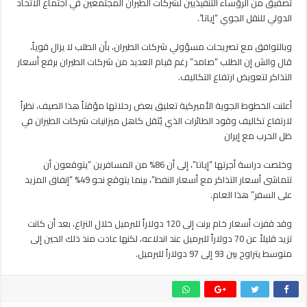
تصفيق من الرؤساء التنفيذيين لشركات الطيران المجتمعين في اجتماع الاتحاد
الدولي للنقل الجوي “إياتا”.
وبالتوافق مع تصريحات مسؤولي شركات الطيران، بأن الطلب لا يزال قوياً،
قال والش إن الطلب “صامد” رغم قيام العديد من شركات الطيران برفع أسعار
التذاكر لتعويض ارتفاع التكاليف.
أعلنت الخطوط الجوية الأميركية تعليق بعض رحلاتها مؤقتاً هذا الصيف، نظراً
لارتفاع تكاليف وقود الطائرات الذي يُثقل كاهل ميزانيات شركات الطيران في
ظل الحرب مع إيران
وخلصت دراسة أجرتها “إياتا”، إلى أن 86% من المسافرين “يتوقعون أن
تتماشى أسعار التذاكر مع أسعار النفط”، بينما يتوقع نحو 49% “إنفاق المزيد
على السفر” هذا العام.
وقد قفزت أسعار خام برنت إلى 120 دولاراً للبرميل خلال النزاع، بعد أن كانت
تزيد قليلاً عن 70 دولاراً للبرميل عند اندلاعه، لكنها عادت منذ ذلك الحين إلى
متوسط يتراوح بين 93 إلى 97 دولاراً للبرميل.