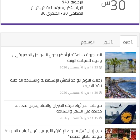
30
س
الرطوبة: 40%
الرياح: 4كيلومتر/ساعة ش.ش.غ
العظمى 30 • الصغرى 30
الأخيرة
الأشهر
الوسوم
المانجروف .. استثمار أخضر يحول السواحل المصرية إلى
وجهة للسياحة البيئية
11:33 ص | 6 أغسطس، 2026
رحلات اليوم الواحد تُنعش الإسكندرية والسياحة الداخلية
تنقذ الصيف
11:30 ص | 6 أغسطس، 2026
موجات الحر تُربك حركة الطيران والمناخ يفرض معادلة
جديدة على السفر والسياحة
11:15 ص | 6 أغسطس، 2026
حرب إيران تُغيّر سلوك الإنفاق الأوروبي فهل تواجه السياحة
موجة تباطؤ جديدة؟