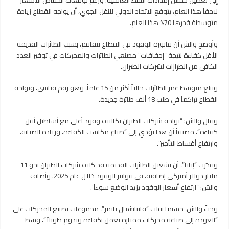
لاحقاً هذا العام، يتوقع الاتحاد الدولي للنقل الجوي، أن يواجه القطاع زيادة
متوسطة قدرها 70% هذا العام.
وأوضح والش أن فاتورة الوقود في القطاع تتفاقم، بسبب الطائرات القديمة
الأقل كفاءة نتيجة “إخفاقات” مصنعي الطائرات والمحركات في توفير العدد
الكافي من الطرازات لشركات الطيران.
ويبلغ متوسط ​​عمر الطائرات حالياً أكثر من 15 عاماً، وهو رقم قياسي، ويواجه
القطاع تراكماً في طلب 18 ألف طائرة جديدة.
وقال والش: “تواجه شركات الطيران تكاليف وقود أعلى مع أساطيل أقل
كفاءة”، مضيفاً أن هذا يؤدي إلى “ضياع مكاسب الكفاءة، وزيادة الصيانة،
وارتفاع أقساط التأجير”.
وقدّرت “إياتا”، أن تشغيل الطائرات القديمة قد كلف شركات الطيران نحو 11
مليار دولار أميركي إضافية، في فواتير الوقود خلال عام 2025. وأضاف
والش: “ارتفاع أسعار الوقود يزيد الوضع سوءاً”.
وحثّ والش، حسبما نقلت “فاينانشيال تايمز”، مجموعات تصنيع المحركات على
“العودة إلى صناعة محركات ممتازة تعمل بكفاءة وتدوم طويلاً”، وسط