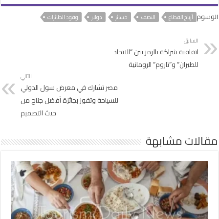
الوسوم
أرباح القطاع
النصف
خسائر
دولار
وقود الطائرات
السابق
اتفاقية شراكة بالرمز بين “الاتحاد
للطيران” و”تاروم” الرومانية
التالي
مصر تشارك في معرض سول الدولي
للسياحة وتفوز بجائزة أفضل جناح من
حيث التصميم
مقالات مشابهة