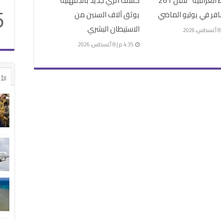
“الخطوط العراقية” تنقل 261
كشف أثري جديد بالدقهلية
5
فر في يوليو الماضي
يوثق آلاف السنين من
الاستيطان البشري
4:35 م | 8 أغسطس، 2026
الأ