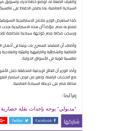
والغرف التابعة له، لوضع خطط تحرك وتسويق مرنة
السياحية العالمية، بما يضمن الحفاظ على تنافسي
كما استعرض الوزير ملامح الاستراتيجية التسويقية ال
تتمتع به مصر، مؤكداً أن هذه الاستراتيجية نجحت ف
ورسخت مكانة مصر كوجهة سياحية متكاملة تقدم مزيج
وأضاف أن المقصد المصري بات يرتبط في أذهان الس
الثقافية والشاطئية والترفيهية والبيئية والعلاجي
تنافسية قوية في الأسواق الدولية.
وأكد الوزير أن النتائج الإيجابية المحققة خلال ا
مع التحديات الراهنة، وتعزز من فرص استمرار النمو
مكانة مصر على خريطة السياحة العالمية.
إقرأ أيضاً :
“مدبولي” يوجه بإحداث نقلة حضارية با
شاركها
Twitter
Facebook