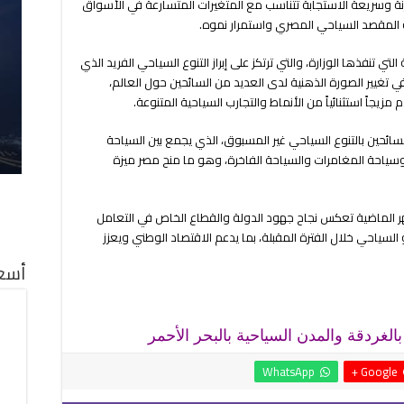
 وسريعة الاستجابة تتناسب مع المتغيرات المتسارعة في الأسواق
ة المقصد السياحي المصري واستمرار نموه.
تي تنفذها الوزارة، والتي ترتكز على إبراز التنوع السياحي الفريد الذي
ي تغيير الصورة الذهنية لدى العديد من السائحين حول العالم،
اً استثنائياً من الأنماط والتجارب السياحية المتنوعة.
ائحين بالتنوع السياحي غير المسبوق، الذي يجمع بين السياحة
ة وسياحة المغامرات والسياحة الفاخرة، وهو ما منح مصر ميزة
لأشهر الماضية تعكس نجاح جهود الدولة والقطاع الخاص في التعامل
 السياحي خلال الفترة المقبلة، بما يدعم الاقتصاد الوطني ويعزز
أسعا
لغردقة والمدن السياحية بالبحر الأحمر
WhatsApp
Google +