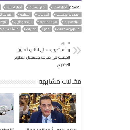
الوسوم
أخبار السفر
أخبار السياحة
أخبار الطيران
التحديات الإقليمية
الخدمات
السياحة
السياحة ال
سياحة دينية
سياحة عالمية
سياحة وطيران
شركات
فنادق ومنتجعات
مصر
مطارات
منشآت سياحية
السابق
برنامج تدريب عملي لطلاب الفنون
الجميلة في صناعة مستقبل التطوير
العقاري
مقالات مشابهة