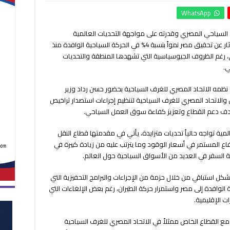
رغم
WhatsApp
التحديات
الإقليمية
السياحي المصري وقدرته على مواجهة التحديات العالمية
السياحة
والإقليمية، كشف شريف فتحي وزير السياحة والآثار عن تحقيق مصر نمواً بنسبة 4% في الحركة السياحية الوافدة منذ
المصرية
تواصل
ري، رغم الظروف الجيوسياسية التي تشهدها المنطقة والتحديات
تعزيز
ي.
مكانتها
كوجهة
نظمه الاتحاد المصري للغرف السياحية بحضور حسن رداد وزير
عالمية
والاتحاد المصري للغرف السياحية لتنظيم إجراءات استصدار تراخيص
مغلقة
دف دعم القطاع وتعزيز كفاءة سوق العمل السياحي.
لمية تواجه حالياً تحديات متزايدة، يأتي في مقدمتها قطاع النقل
اع المستمر في أسعار الوقود وما يترتب عليه من زيادة كبيرة في
 السفر في العديد من الأسواق السياحية حول العالم.
كل استباقي من خلال حزمة من الإجراءات والبرامج التحفيزية التي
وافدة إلى مصر واستمرار حركة الطيران، رغم بعض الإلغاءات التي
ت الإقليمية.
مع القطاع الخاص ممثلاً في الاتحاد المصري للغرف السياحية