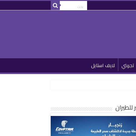
تجربتي
لايف استايل
للطيران