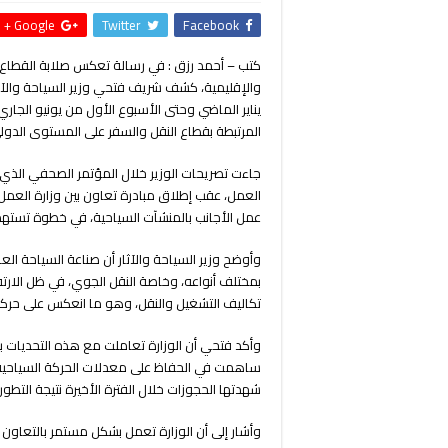
Google +
Twitter
Facebook
كتب – أحمد رزق : في رسالة تعكس صلابة القطاع 
يناير الماضي وحتى الأسبوع الأول من يونيو الجا
المرتبطة بقطاع النقل والسفر على المستوى الدول
جاءت تصريحات الوزير خلال المؤتمر الصحفي الذي 
العمل، عقب إطلاق مبادرة تعاون بين وزارة العمل 
عمل الأجانب بالمنشآت السياحية، في خطوة تسته
وأوضح وزير السياحة والآثار أن صناعة السياحة العا
بمختلف أنواعه، وخاصة النقل الجوي، في ظل الارتف
تكاليف التشغيل والنقل، وهو ما انعكس على حركة
وأكد فتحي أن الوزارة تعاملت مع هذه التحديات بش
ساهمت في الحفاظ على معدلات الحركة السياحية ال
شهدتها الحجوزات خلال الفترة الأخيرة نتيجة التطورا
وأشار إلى أن الوزارة تعمل بشكل مستمر بالتعاون 