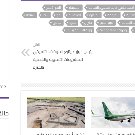
احمد حلمي كاتب صحفي بالسياحة
الاستثمار
البحر الأحمر
مصرية
الغردقة
القاهرة
المنافسة
حج
سفر
سياحة
 السياحة
شرم الشيخ
طيران
عمرة
فنادق
وجهة عالمية متنوعة
وزارة السياحة والآثار
التالي
رئيس الوزراء يتابع الموقف التنفيذي
للمشروعات التنموية والخدمية
بالجيزة
EGP
حال