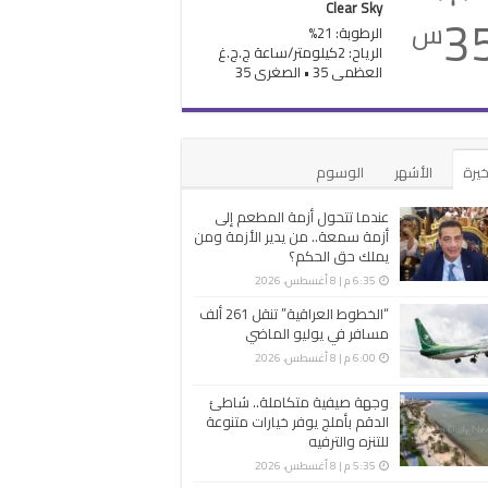
Clear Sky
3
س
الرطوبة: 21%
الرياح: 2كيلومتر/ساعة ج.ج.غ
العظمى 35 • الصغرى 35
خيرة
الأشهر
الوسوم
عندما تتحول أزمة المطعم إلى
أزمة سمعة.. من يدير الأزمة ومن
يملك حق الحكم؟
6:35 م | 8 أغسطس، 2026
“الخطوط العراقية” تنقل 261 ألف
مسافر في يوليو الماضي
6:00 م | 8 أغسطس، 2026
وجهة صيفية متكاملة.. شاطئ
الدقم بأملج يوفر خيارات متنوعة
للتنزه والترفيه
5:35 م | 8 أغسطس، 2026